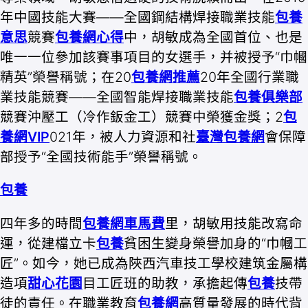
年中國技能大賽——全國鋼結構焊接職業技能
包養
意思
競賽
包養網心得
中，胡敏成為全國首位、也是
唯一一位參加該賽事項目的女選手，并被授予“巾幗
精英”榮譽稱號；在20
包養網推薦
20年全國行業職
業技能競賽——全國智能焊接職業技能
包養俱樂部
競賽沖壓工（冷作鈑金工）競賽中榮獲金獎；2
包
養網VIP
021年，被人力資源和社
臺灣包養網
會保障
部授予“全國技術能手”榮譽稱號。
包養
四年多的時間
包養網車馬費
里，胡敏用技能改寫命
運，從建檔立卡
包養
貧困生變身榮譽加身的“巾幗工
匠”。如今，她已成為陜西汽車技工學校建筑金屬構
造項
甜心花園
目工匠班的助教，承擔起傳
包養
技帶
徒的責任。在職業教育
包養網
高質量發展的時代背