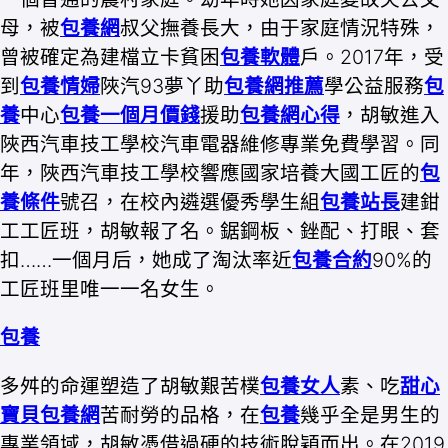
母，被
包養網
叔父撫養長大，由于家庭情況特殊，
曾被確定為建檔立卡貧困
包養軟體
戶。2017年，受
到
包養情婦
陜汽93夢丫助
包養網推薦
學公益服務
包
養
中心
包養一個月價錢
援助
包養網心得
，胡敏進入
陜西汽車技工學校汽車電器維修專業免費學習。同
年，陜西汽車技工學校響應國家培養大國工匠的
包
養條件
號召，在校內遴選優秀學生組
包養站長
建鉗
工工匠班，胡敏報了名。鋸鋼板、銼配、打眼、套
扣……一個月后，她成了淘汰率近
包養合約
90%的
工匠班里唯一一名女生。
包養
多舛的命運塑造了胡敏艱苦樸
包養女人
素、吃
甜心
寶貝包養網
苦耐勞的品格，在
包養
幾乎全是男生的
專業領域，胡敏憑借過硬的技術脫穎而出。在2019