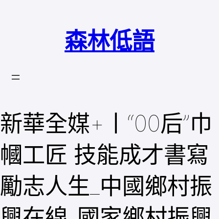
跳
至
森林低語
主
要
內
容
新華全媒+丨“00后”巾
幗工匠 技能成才書寫
勵志人生_中國鄉村振
興在線_國家鄉村振興