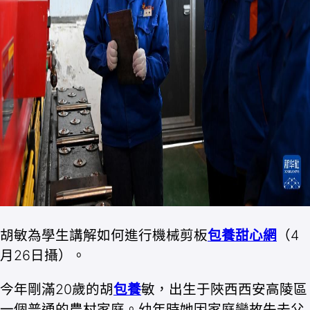
胡敏為學生講解如何進行機械剪板
包養甜心網
（4
月26日攝）。
今年剛滿20歲的胡
包養
敏，出生于陜西西安高陵區
一個普通的農村家庭。幼年時她因家庭變故失去父