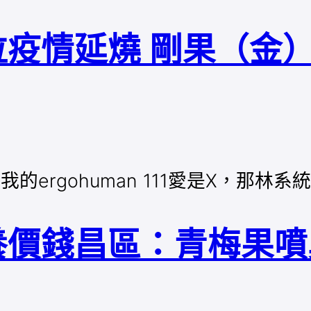
疫情延燒 剛果（金）
的ergohuman 111愛是X，那林系統
養價錢昌區：青梅果噴