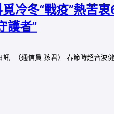
覓冷冬“戰疫”熱苦衷
守護者”
日訊 （通信員 孫君） 春節時超音波