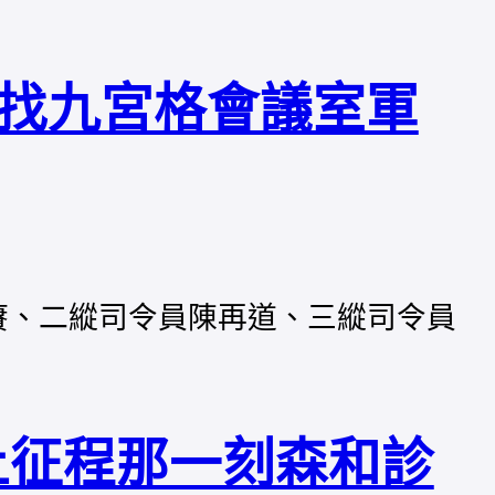
找九宮格會議室軍
陳賡、二縱司令員陳再道、三縱司令員
上征程那一刻森和診