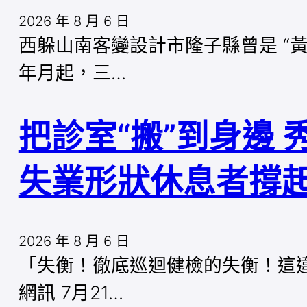
2026 年 8 月 6 日
西躲山南客變設計市隆子縣曾是 “
年月起，三…
把診室“搬”到身邊
失業形狀休息者撐起
2026 年 8 月 6 日
「失衡！徹底巡迴健檢的失衡！這
網訊 7月21…