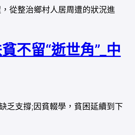
程，從整治鄉村人居周遭的狀況進
貧不留“逝世角”_中
缺乏支撐;因貧輟學，貧困延續到下