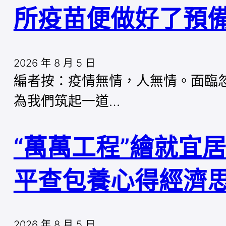
所疫苗便做好了預
2026 年 8 月 5 日
編者按：疫情無情，人無情。面臨
為我們筑起一道…
“萬萬工程”繪就宜
平查包養心得經濟思
2026 年 8 月 5 日