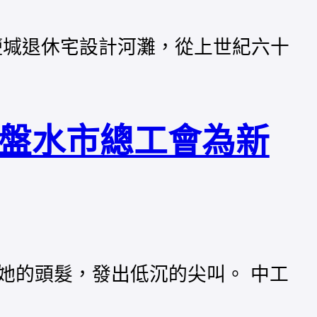
鹽堿退休宅設計河灘，從上世紀六十
六盤水市總工會為新
她的頭髮，發出低沉的尖叫。 中工