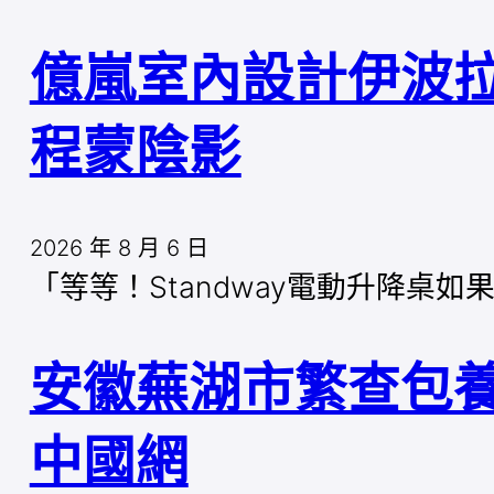
億嵐室內設計伊波拉
程蒙陰影
2026 年 8 月 6 日
「等等！Standway電動升降桌如果我
安徽蕪湖市繁查包
中國網