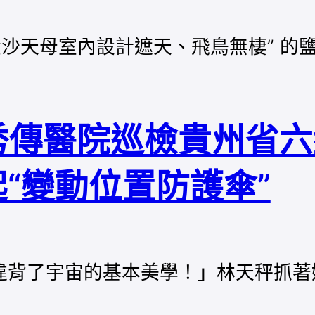
黃沙天母室內設計遮天、飛鳥無棲” 的
 秀傳醫院巡檢貴州省
“變動位置防護傘”
違背了宇宙的基本美學！」林天秤抓著