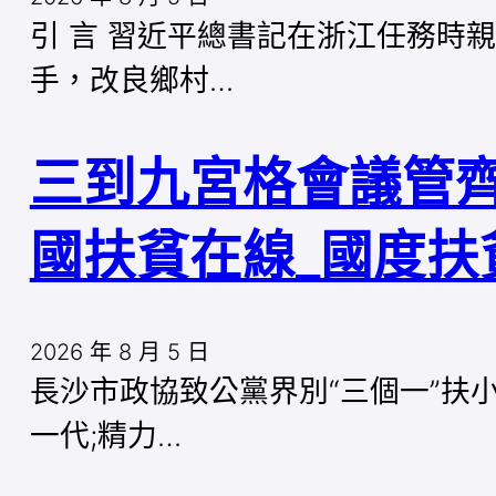
引 言 習近平總書記在浙江任務時
手，改良鄉村…
三到九宮格會議管齊
國扶貧在線_國度扶
2026 年 8 月 5 日
長沙市政協致公黨界別“三個一”扶
一代;精力…