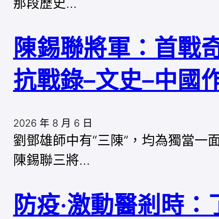
那段歷史…
陳錫聯將軍：首戰
抗戰錄–文史–中國
2026 年 8 月 6 日
劉鄧雄師中有“三陳”，均為獨當一
陳錫聯三將…
防疫·激動醫剎時：