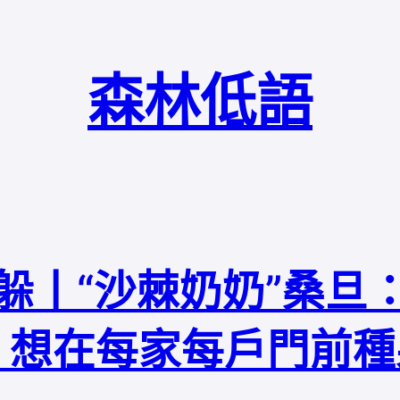
森林低語
躲丨“沙棘奶奶”桑旦：“
想在每家每戶門前種