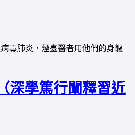
狀病毒肺炎，煙臺醫者用他們的身軀
景（深學篤行闡釋習近