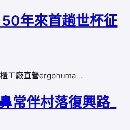
50年來首趟世杯征
櫃工廠直營ergohuma…
鼻常伴村落復興路_