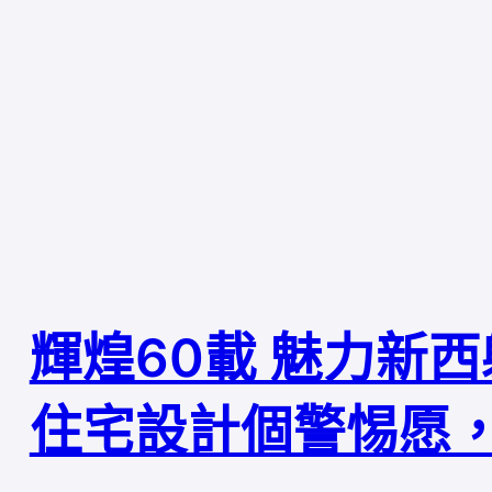
輝煌60載 魅力新西
住宅設計個警惕愿，