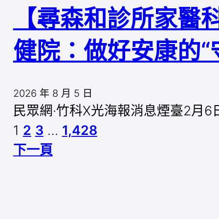
【尋森和診所家醫科
健院：做好安康的“
2026 年 8 月 5 日
民眾網·竹科X光海報消息煙臺2月6
1
2
3
…
1,428
下一頁