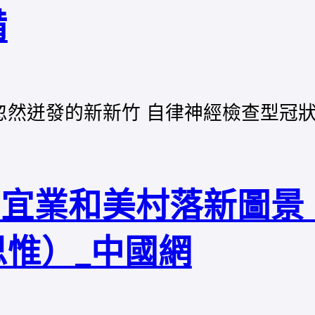
備
忽然迸發的新新竹 自律神經檢查型冠
居宜業和美村落新圖
惟）_中國網