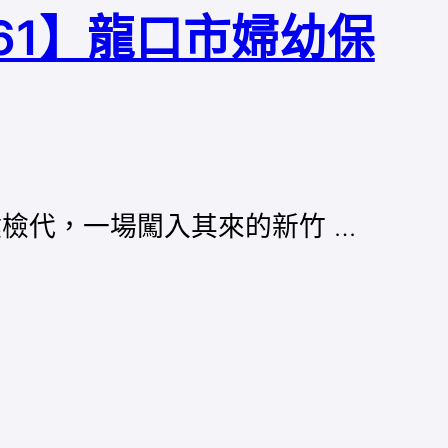
61】龍口市婦幼保
健檢代，一場闖入其來的新竹 …