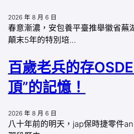
2026 年 8 月 6 日
春意漸濃，安包養平臺推舉徽省蕪
顛末5年的特別培…
百歲老兵的存OSD
頂”的記憶！
2026 年 8 月 6 日
八十年前的明天，jap保時捷零件