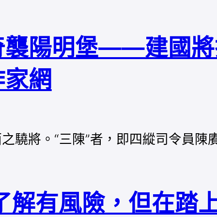
奇襲陽明堡——建國將
作家網
面之驍將。“三陳”者，即四縱司令員
了解有風險，但在踏