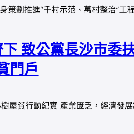
親身策劃推進“千村示范、萬村整治”工
下 致公黨長沙市委扶
貧門戶
小樹屋貧行動紀實 產業匱乏，經濟發展