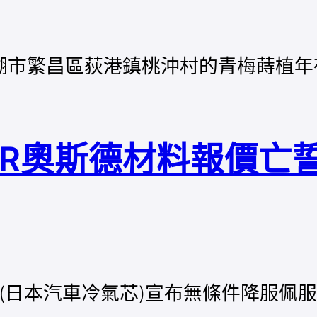
湖市繁昌區荻港鎮桃沖村的青梅蒔植年
ER奧斯德材料報價亡
an(日本汽車冷氣芯)宣布無條件降服