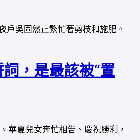
夜戶吳固然正繁忙著剪枝和施肥。
誓詞，是最該被“置
佩服。華夏兒女奔忙相告、慶祝勝利，