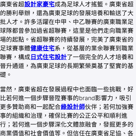
廣東省超
設計家豪宅
成為足球人才搖籃。廣東省超
的勝利舉辦，還為廣東足球的發展培養和輸送了大
批人才。許多活躍在中甲、中乙聯賽的廣東職業足
球隊都曾參加過省超聯賽，這里是他們走向職業賽
場的起點。省超聯賽的持續發展，完美了廣東省的
足球賽事體
健康住宅
系，從基層的業余聯賽到職業
聯賽，構成
日式住宅設計
了一個完全的人才培養和
晉升通道，為廣東足球的長期繁榮奠基了堅實的基
礎。
當然，廣東省超在發展過程中也面臨一些挑戰，好
比若何進一個步驟晉陞賽事的brand影響力，吸引
更多贊助商和一起配合
綠設計師
伙伴；若何加強賽
事的組織和治理，確保比賽的公正公平和順利進
行；若何進一個步驟深化文體旅融會，發掘更多的
商業價值和社會價值等。但信任在廣東省足協、各