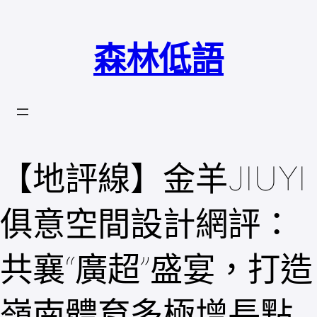
跳
至
森林低語
主
要
內
容
【地評線】金羊JIUYI
俱意空間設計網評：
共襄“廣超”盛宴，打造
嶺南體育多極增長點