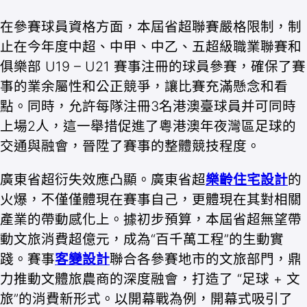
在參賽球員資格方面，本屆省超聯賽嚴格限制，制
止在今年度中超、中甲、中乙、五超級職業聯賽和
俱樂部 U19 – U21 賽事注冊的球員參賽，確保了賽
事的業余屬性和公正競爭，讓比賽充滿懸念和看
點。同時，允許每隊注冊3名港澳臺球員并可同時
上場2人，這一舉措促進了粵港澳年夜灣區足球的
交通與融會，晉陞了賽事的整體競技程度。
廣東省超衍失效應凸顯。廣東省超
樂齡住宅設計
的
火爆，不僅僅體現在賽事自己，更體現在其對相關
產業的帶動感化上。據初步預算，本屆省超無望帶
動文旅消費超億元，成為“百千萬工程”的生動實
踐。賽事
客變設計
聯合各參賽地市的文旅部門，鼎
力推動文體旅農商的深度融會，打造了 “足球 + 文
旅”的消費新形式。以開幕戰為例，開幕式吸引了