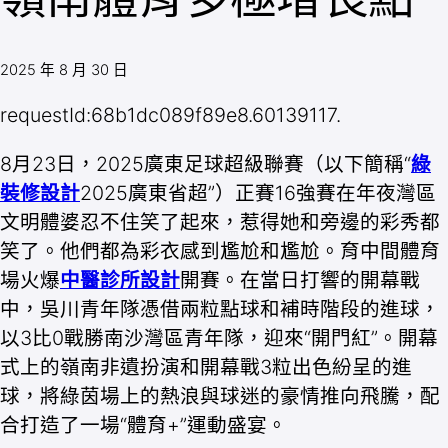
2025 年 8 月 30 日
requestId:68b1dc089f89e8.60139117.
8月23日，2025廣東足球超級聯賽（以下簡稱“
綠
裝修設計
2025廣東省超”）正賽16強賽在年夜灣區
文明體婆忍不住笑了起來，惹得她和旁邊的彩秀都
笑了。他們都為彩衣感到尷尬和尷尬。育中間體育
場火爆
中醫診所設計
開賽。在當日打響的開幕戰
中，吳川青年隊憑借兩粒點球和補時階段的進球，
以3比0戰勝南沙灣區青年隊，迎來“開門紅”。開幕
式上的嶺南非遺扮演和開幕戰3粒出色紛呈的進
球，將綠茵場上的熱浪與球迷的豪情推向飛騰，配
合打造了一場“體育+”運動盛宴。