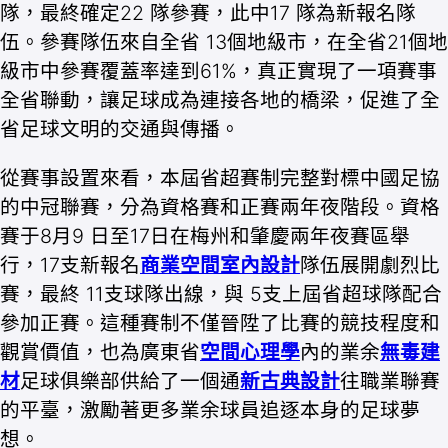
隊，最終確定22 隊參賽，此中17 隊為新報名隊
伍。參賽隊伍來自全省 13個地級市，在全省21個地
級市中參賽覆蓋率達到61%，真正實現了一項賽事
全省聯動，讓足球成為連接各地的橋梁，促進了全
省足球文明的交通與傳播。
從賽事設置來看，本屆省超賽制完整對標中國足協
的中冠聯賽，分為資格賽和正賽兩年夜階段。資格
賽于8月9 日至17日在梅州和肇慶兩年夜賽區舉
行，17支新報名
商業空間室內設計
隊伍展開劇烈比
賽，最終 11支球隊出線，與 5支上屆省超球隊配合
參加正賽。這種賽制不僅晉陞了比賽的競技程度和
觀賞價值，也為廣東省
空間心理學
內的業余
無毒建
材
足球俱樂部供給了一個通
新古典設計
往職業聯賽
的平臺，激勵著更多業余球員追逐本身的足球夢
想。