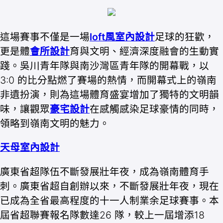
這場賽事不僅是一場
loft風室內設計
足球的狂歡，
更是體
會所設計
育與文明、經濟深度融會的生動實
踐。吳川青年隊與南沙灣區青年隊的開幕戰，以
3:0 的比分點燃了賽場的熱情，而開幕式上的嶺南
非遺扮演，則為這場體育盛宴增加了獨特的文明韻
味，讓觀眾
豪宅設計
在感觸感染足球豪情的同時，
領略到嶺南文明的魅力。
天母室內設計
廣東省超隊伍不斷發展壯年夜，成為嶺南體育手
刺。廣東省超自創辦以來，不斷發展壯年夜，現在
已成為全省最高程度的十一人制業余足球賽事。本
屆省超聯賽報名隊數達26 隊，較上一屆增添18