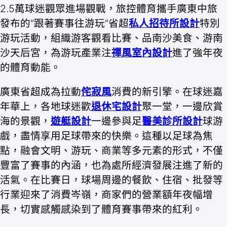
2.5萬球迷觀眾進場觀戰，旅控體育攜手廣東中旅
發布的“跟著賽事往游玩”省超
私人招待所設計
特別
游玩活動，組織游客觀看比賽、品南沙美食、游南
沙天后宮，為游玩產業注
禪風室內設計
進了強年夜
的體育動能。
廣東省超成為拉動
侘寂風
消費的新引擎。在球迷嘉
年華上，各地球迷歡
退休宅設計
聚一堂，一邊欣賞
海的景觀，
遊艇設計
一邊參與足
醫美診所設計
球游
戲，盡情享用足球帶來的快樂。這種以足球為焦
點，融會文明、游玩、商業等多元素的形式，不僅
豐富了賽事的內涵，也為處所經濟發展注進了新的
活氣。在比賽日，球場周邊的餐飲、住宿、批發等
行業迎來了消費岑嶺，商家們的營業額年夜幅增
長，切實感觸感染到了體育賽事帶來的紅利。