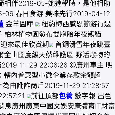
白蘆筍相伴2019-05-她進學時，是他相助
6 春日食游 美味先行2019-04-12
薦
金羊圖庫
紐約梅西感恩節游行退
 柏林植物園發布雙胞胎年夜熊貓
末迎來最佳欣賞期
首鋼滑雪年夜跳臺
爾金山國度級天然維護區 野活潑物的
11-29 22:06:26 @廣州車主 明
保監局：轄內普惠型小微企業存款余額超
由訛詐商戶2019-11-29 21:28:57
:57:21
前往頂部
包養
數字報 出色
消息廣州廣東中國文娛安康體育IT財富