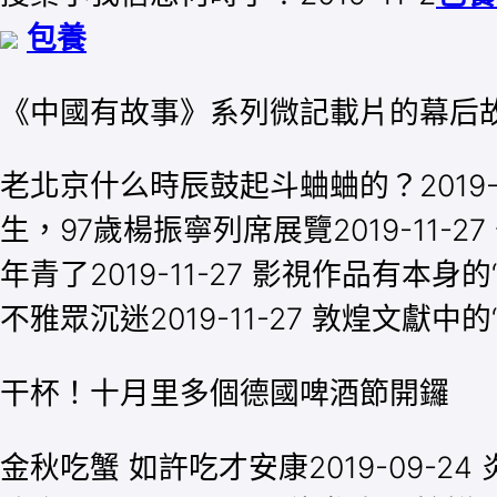
包養
《中國有故事》系列微記載片的幕后
老北京什么時辰鼓起斗蛐蛐的？2019-1
生，97歲楊振寧列席展覽2019-11-
年青了2019-11-27 影視作品有本身
不雅眾沉迷2019-11-27 敦煌文獻中的“號
干杯！十月里多個德國啤酒節開鑼
金秋吃蟹 如許吃才安康2019-09-2