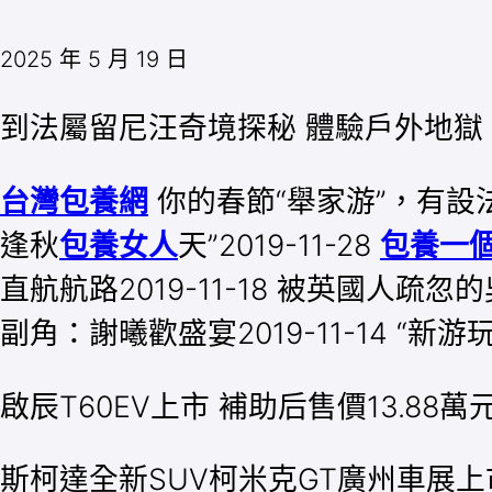
2025 年 5 月 19 日
到法屬留尼汪奇境探秘 體驗戶外地獄
台灣包養網
你的春節“舉家游”，有設法
逢秋
包養女人
天”2019-11-28
包養一
直航航路2019-11-18 被英國人疏忽
副角：謝曦歡盛宴2019-11-14 “新游玩
啟辰T60EV上市 補助后售價13.88萬
斯柯達全新SUV柯米克GT廣州車展上市 售