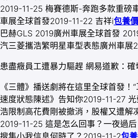
2019-11-25 梅賽德斯-奔跑多款重磅
車展全球首發2019-11-22 吉祥i
包養價
巴赫GLS 2019廣州車展全球首發 2019
汽三菱攜浩繁明星車型表態廣州車展2019
患盡癥員工遭暴力驅趕 網易道歉：
《三體》播送劇將在這里全球首發！“耳朵經
速度狀態陳述》告知你2019-11-27 
浩限制高花費剛被撤消，股權又遭解凍201
2019-11-25 這是怎么回事？一夜
搜集小我信息何時了？2019-11-2
包養