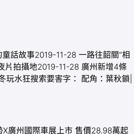
的童話故事2019-11-28 一路往韶關“相
攝地2019-11-28 廣州新增4條
界 熱冬玩水狂搜索要害字： 配角：葉秋鎖|
騰勢X廣州國際車展上市 售價28.98萬起