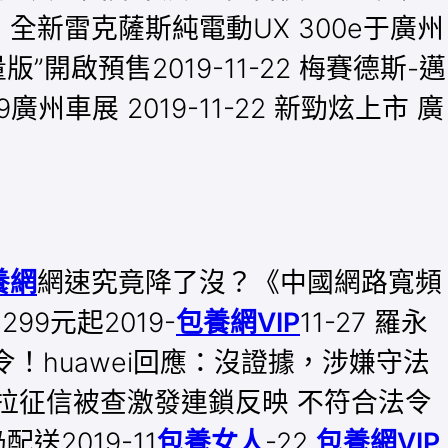
25 全新雷克薩斯純電動UX 300e于廣州
”開啟預售2019-11-22 梅賽德斯-邁
廣州車展 2019-11-22 新勁炫上市 廣
養網
網速究竟降了沒？《中國網路寬頻
99元起2019-
包養網VIP
11-27 羅永
禁令！huawei回應：沒證據，涉嫌守法
5 考拉征信被查激發連鎖反映 不符合法令
送2019-11
包養女人
-22
包養網VIP