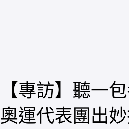
跳
至
主
要
內
容
【專訪】聽一包
奧運代表團出妙