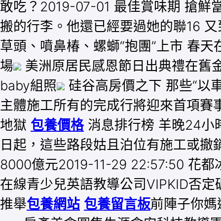
敢吃？2019-07-01 最佳賞味期 搶
搬的行李。他還已經要過她的聯16 又到海
草頭、噴鼻椿、螺螄“抱團”上市 春天在南
場
美洲原居民感恩節日出典禮在舊金
baby組照
硅谷高房價之下 那些“以
主體施工所有的完成行將迎來首項賽
地獄
包養價格
消息排行榜 羊晚24小時 
日起，這些路段姑且泊位有施工或撤銷201
8000億元2019-11-29 22:57:5
在線青少兒英語教導公司VIPKID否定破產 
推舉
包養網站
包養留言板
前陣子你媽