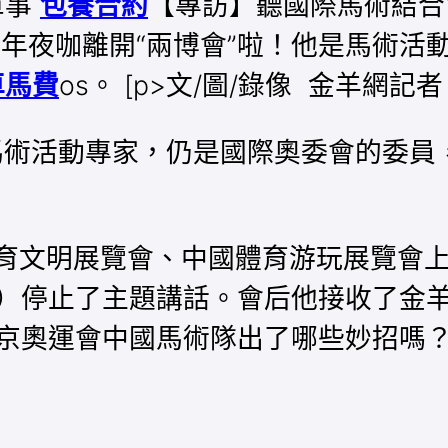
軍事
包養合約
【專訪】聽國際馬術結合
 又一位年夜咖離開“兩博會”啦！他是馬
車馬費
os。 [p>文/圖/錄像 金羊網記
術活動專家，仍是國際奧委會的委員，他
中國體育文明展覽會、中國體育游玩展覽
·德·沃斯）停止了主題講話。會后他接收
東京奧運會中國馬術隊出了哪些妙招嗎