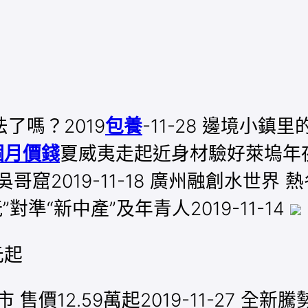
了嗎？2019
包養
-11-28 邊境小鎮里
個月價錢
夏威夷走起近身材驗好萊塢年夜片拍
的吳哥窟2019-11-18 廣州融創水世
”對準“新中產”及年青人2019-11-14
元起
價12.59萬起2019-11-27 ​全新