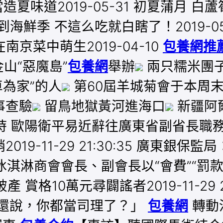
鮮當造夏味道2019-05-31 初夏蒲月 
鮮季 不這么吃就白瞎了！2019-05-0
京菜中萌生2019-04-10
包養網推
山“惡魔島”
包養網
舉辦
兩只糯米團子
車為家”的人
第60屆羊城菊會于本周
事查驗
留鳥地獄黃河進海口
新疆阿
歐陽衛平易近辭往廣東省副省長職務2019-
9-11-29 21:30:35 廣東銀
0 花都冰淇淋商會會長、副會長以“會費”“罰款”為
賞格10萬元尋闢謠者2019-11-29 22
還說，你都當司理了？」
包養網
轉動