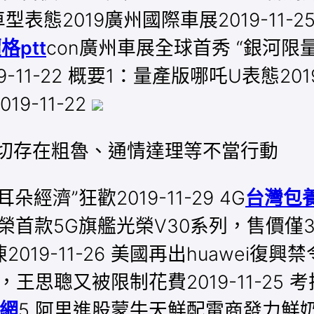
車型表態2019廣州國際車展2019-11-
格ptt
con廣州車展全球首秀 “銀河限量版
-11-22 概要1：量產版哪吒U表態2019
-11-22
確切存在粗魯、通情達理等不當行動
濟”狂歡2019-11-29 4G
台灣包
光榮首款5G旗艦光榮V30系列，售價僅32
9-11-26 美國再出huawei復興
過后，王思聰又被限制花費2019-11-2
網
5 阿里進股蒙牛天鮮配電商發力鮮奶配