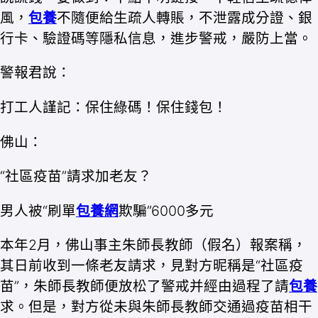
風，
包養
不隨便給生疏人轉賬，不泄露成分證、銀
行卡、驗證碼等隱私信息，進步警戒，嚴防上當。
警報君說：
打工人謹記：保住綠碼！保住錢包！
佛山：
“社區疫苗”請求加老友？
男人被“刷單
包養網
欺騙”6000多元
本年2月，佛山事主朱師長教師（假名）報案稱，
其日前收到一條老友請求，見對方昵稱是“社區疫
苗”，朱師長教師便放松了警戒并經由過程了請
包養
求。但是，對方從未與朱師長教師交通過疫苗相干