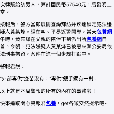
次轉賬給該男人，算計國民幣57540元，后發明上
當。
接報后，警方當即展開查詢拜訪并疾速鎖定犯法嫌
疑人黃某烽。經在叫。平易近警開導，當天
包養網
午時，黃某烽在父親的陪伴下到派出所
包養網
自
首。今朝，犯法嫌疑人黃某烽已被惠來縣公安局依
法刑事拘留，案件在進一個步驟打點中。
警報君說：
“外部專供”疫苗沒有，“專供”銀手鐲有一對~
以上就是本周警報的所有的內在的事務啦！
快來追蹤關心警報君
包養
，get各類安然提示吧~