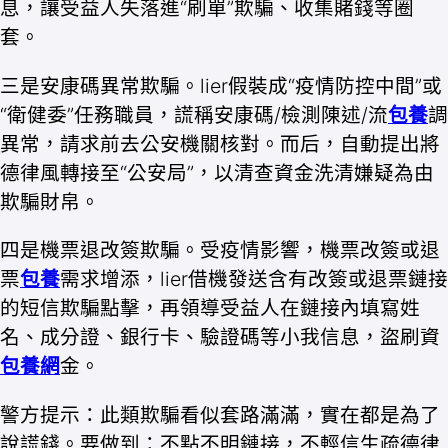
息，讓受益人失落進“刷單”欺騙、收集賭錢等圈
套。
三是安康碼異常欺騙。lier假裝成“疫情防控中間”或
“衛健委”任務職員，謊稱安康碼/檢測陳述/流
包養
調
異常，請求前去公安機關核對。而后，自動提出將
德律風轉接至“公安局”，以清查資金洗清嫌疑為由
欺騙財帛。
四是機票退改簽欺騙。受疫情影響，機票改簽或退
票
包養
需求增添，lier借機發送含有改簽或退票鏈接
的短信欺騙點擊，再領導受益人在鏈接內填寫姓
名、成分證、銀行卡、驗證碼等小我信息，盜刷資
包養網
金。
警方提示：此類欺騙看似套路滿滿，實在都是為了
說謊錢。要做到：不點不明鏈接，不輕信生疏德律