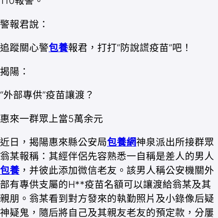
110報警。
警報君說：
追蹤關心警
包養
報君，打打“防說謊疫苗”吧！
揭陽：
“外部專供”疫苗讓渡？
惠來一群眾上當5萬余元
近日，揭陽惠來縣公安局
包養網
神泉派出所接群眾
翁某報稱：其經伴侶先容熟悉一自稱是差人的男人
包養
，并彼此添加微信老友。該男人稱公安機關外
部有專供支屬的H**疫苗名額可以讓渡給翁某及其
親朋。翁某看到對方發來的執勤照片及小錄像后疑
神疑鬼，隨后將自己及其親友老友的預定款，分屢