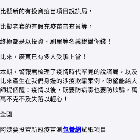
比擬新的有投資疫苗項目說謊局，
比擬老套的有假充疫苗普查員等，
終極都是以投資、刷單等名義說謊你錢！
比來，廣東已有多人受騙上當！
本期，警報君梳理了疫情時代罕見的說謊局，以及
比來產生在我們身邊的涉疫欺騙案例，盼望能給大
師提個醒：疫情以後，既要防病毒也要防欺騙，萬
萬不克不及失落以輕心！
全國
阿姨要投資新冠疫苗測
包養網
試紙項目