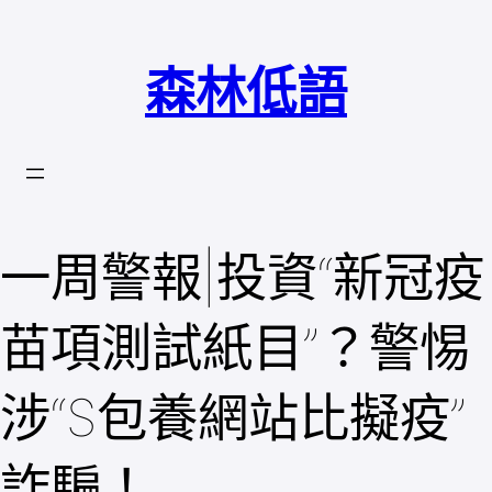
跳
至
森林低語
主
要
內
容
一周警報|投資“新冠疫
苗項測試紙目”？警惕
涉“S包養網站比擬疫”
詐騙！