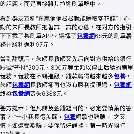
的話題，而是直接將其拉進刷單群中。
看到群友宣稱“在家悄悄松松就能賺取零花錢”，心
動的朱師長教師抱著試一試的心態，在對方的指引
下下載了某刷單APP，選擇了
包養網
68元的刷單義
務并勝利返利97元。
嘗到甜頭后，朱師長教師又先后向對方供給的銀行
賬號“墊付”500元、800元等金額以停止后續的刷單
義務。義務在不竭進級，錢款轉得越來越多
包養
，
朱師
包養網
長教師卻再也沒有勝利提現過，
包養網
終極
包養網
喪失6388元。
警方提示：但凡觸及金錢題目的，必定要慎葉的答
覆？ “一小我長得美麗，
包養
唱歌也難聽。”之又
慎。如遭受欺騙，要保留好證據，第一時光撥打