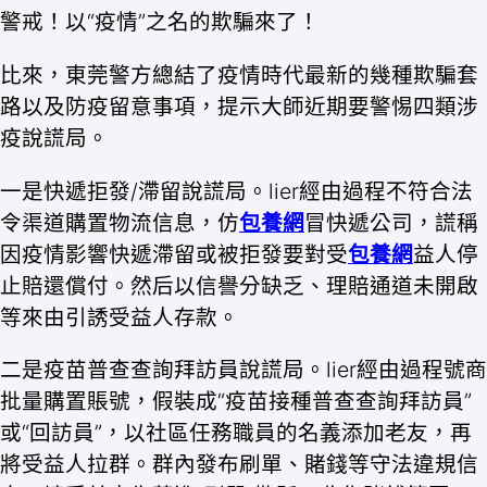
警戒！以“疫情”之名的欺騙來了！
比來，東莞警方總結了疫情時代最新的幾種欺騙套
路以及防疫留意事項，提示大師近期要警惕四類涉
疫說謊局。
一是快遞拒發/滯留說謊局。lier經由過程不符合法
令渠道購置物流信息，仿
包養網
冒快遞公司，謊稱
因疫情影響快遞滯留或被拒發要對受
包養網
益人停
止賠還償付。然后以信譽分缺乏、理賠通道未開啟
等來由引誘受益人存款。
二是疫苗普查查詢拜訪員說謊局。lier經由過程號商
批量購置賬號，假裝成“疫苗接種普查查詢拜訪員”
或“回訪員”，以社區任務職員的名義添加老友，再
將受益人拉群。群內發布刷單、賭錢等守法違規信