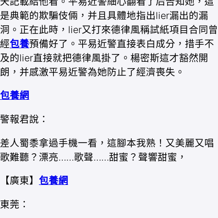
天記載給他看。平易近警細心翻看了后告知她，這
是典範的欺騙伎倆，并且具體地指出lier漏出的漏
洞。正在此時，lier又打來德律風稱試紙項目合同曾
經
包養
預備好了。平易近警直接表白成分，措手不
及的lier直接就把德律風掛了。楊密斯這才豁然開
朗，并感激平易近警為她防止了經濟喪失。
包養網
警報君說：
差人蜀黍拿過手機一看，這腳本我熟！又美麗又唱
歌難聽？漂亮……歌聲……甜蜜？聲響甜蜜，
【廣東】
包養網
東莞：