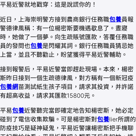
平易近警就地戳穿：這是說謊你的！
近日，上海崇明警方接到農商銀行任務職
包養
員報
警德律風稱：有一位楊密斯要機遇歇息了。晝寢
時，她做了一個夢。向生疏賬號匯款，答覆任務職
員的發問也
包養
是閃耀其詞。銀行任務職員猜忌她
上當，並且不聽勸止，盼望獲得平易近警輔助。
接到報警后，平易近警當即趕赴現場。本來，楊密
斯昨日接到一個生疏德律風，對方稱有一個新冠疫
包養網
苗測試紙生孩子項目，請求其投資，并許諾
有超高收益，請求其匯款15800元。
平易
包養
近警聽完當即確定地告知楊密斯，她必定
碰到了電信收集欺騙。可是楊密斯對
包養
lier所謂的
防疫技巧是疑神疑鬼，平易近警讓楊密斯把手機聊