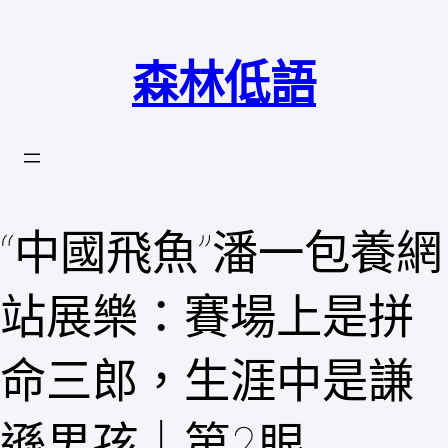
跳
至
森林低語
主
要
內
容
“中國飛魚”潘一包養網
站展樂：賽場上是拼
命三郎，生涯中是謙
遜男孩｜第2眼