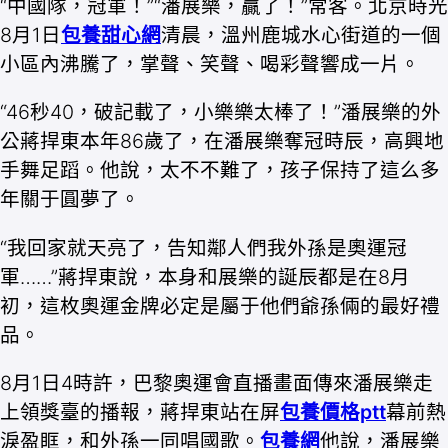
“中國隊，冠軍！”“潘展樂，贏了！”常客。北京時光
8月1日
包養甜心網
清晨，溫州鹿城水心街道的一個
小區內沸騰了，掌聲、笑聲、喝彩聲響成一片。
“46秒40，破記載了，小樂樂太棒了！”潘展樂的外
公蔣捍東本年86歲了，在潘展樂奪冠時辰，高興地
手舞足蹈。他說，太不不難了，孩子保持了這么多
年關于圓夢了。
“我回家就天亮了，告知鄰人們我外孫是奧運冠
軍……”蔣捍東說，本身和展樂的誕辰都是在8月
初，這枚奧運金牌必定是屬于他們爺孫倆的最好禮
品。
8月1日4時許，巴黎奧運會直播畫面傳來潘展樂走
上領獎臺的播報，蔣捍東站在屏
包養價格ptt
幕前熱
淚盈眶，和外孫一同唱國歌。
包養網
他說，潘展樂