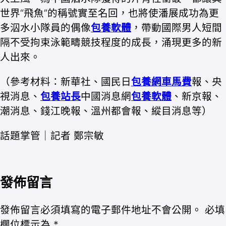
世界“飛魚”的稱號實至名回，也將使潘展成功為更
多泅水小隊員的偶像
包養軟體
，帶動國際男人短間
隔不受拘束泳範疇競技程度的成長，涌現更多的新
人出來。
（參考材料：新華社、國民日
包養網車馬費
報、央
視消息、
包養站長
中國消息網
包養軟體
、新京報、
潮消息、錢江晚報、溫州都會報、縱目消息等）
話題掌管｜記者 鄭宗敏
發佈留言
發佈留言必須填寫的電子郵件地址不會公開。
必填
欄位標示為
*