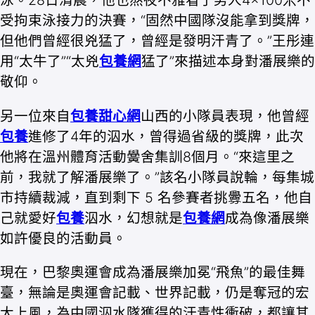
泳。28日清晨，他也熬夜不雅看了男人4×100米不
受拘束泳接力的決賽，“固然中國隊沒能拿到獎牌，
但他們曾經很兇猛了，曾經是發明汗青了。”王彤連
用“太牛了”“太兇
包養網
猛了”來描述本身對潘展樂的
敬仰。
另一位來自
包養甜心網
山西的小隊員表現，他曾經
包養
進修了4年的泅水，曾得過省級的獎牌，此次
他將在溫州體育活動黌舍集訓8個月。“來這里之
前，我就了解潘展樂了。”該名小隊員說輪，每集城
市持續裁減，直到剩下 5 名參賽者挑釁五名，他自
己就愛好
包養
泅水，幻想就是
包養網
成為像潘展樂
如許優良的活動員。
現在，巴黎奧運會成為潘展樂加冕“飛魚”的最佳舞
臺，無論是奧運會記載、世界記載，仍是奪冠的宏
大上風，為中國泅水隊獲得的汗青性衝破，都讓其