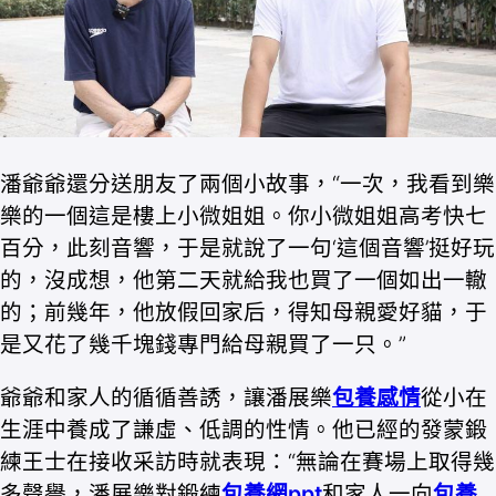
潘爺爺還分送朋友了兩個小故事，“一次，我看到樂
樂的一個這是樓上小微姐姐。你小微姐姐高考快七
百分，此刻音響，于是就說了一句‘這個音響’挺好玩
的，沒成想，他第二天就給我也買了一個如出一轍
的；前幾年，他放假回家后，得知母親愛好貓，于
是又花了幾千塊錢專門給母親買了一只。”
爺爺和家人的循循善誘，讓潘展樂
包養感情
從小在
生涯中養成了謙虛、低調的性情。他已經的發蒙鍛
練王士在接收采訪時就表現：“無論在賽場上取得幾
多聲譽，潘展樂對鍛練
包養網ppt
和家人一向
包養