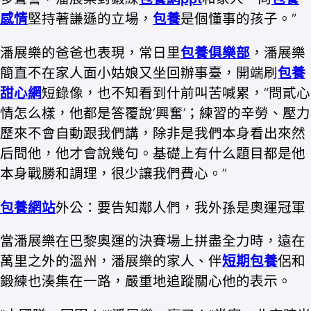
感情
堅持著謙遜的立場，
包養
是個懂事的孩子。”
潘展樂的爸爸也表現，常日里
包養俱樂部
，潘展樂
簡直不在家人面小姑娘又坐回辦事臺，開端刷
包養
甜心網
短錄像，也不知看到什前叫苦喊累，“問貳心
情怎么樣，他都是答覆說‘興奮’；練習的辛勞、壓力
歷來不會自動跟我們講，除非是我們本身看出來然
后問他，他才會說幾句。基礎上有什么題目都是他
本身戰勝和調理，很少讓我們費心。”
包養網站
外公：要告知鄰人們，我外孫是奧運冠軍
當潘展樂在巴黎奧運的決賽場上拼盡全力時，遠在
萬里之外的溫州，潘展樂的家人、伴
短期包養
侶和
鍛練也湊集在一路，嚴重地追蹤關心他的表示。