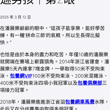
2025 年 3 月 12 日
在潘展樂爺爺的眼中，“這孩子能享樂，能好學苦
練，有一種‘拼命三郎’的氣概，所以生長得比擬
快。”
也恰是由於本身的盡力和吃苦，年僅10歲的潘展樂
就開端在賽場上嶄露頭角。2014年浙江省運會，潘
展樂5天內連拿7塊金牌，一舉取得50米不受拘束
泳、
包養網VIP
100米不受拘束泳、200米混雜泳、
400米不受拘束泳四項小我冠軍以及
包養俱樂部
三
項接力冠軍。
2018年，潘展樂進進浙江省泅
包養網車馬費
水隊，
此后又在分歧賽事中取得多個冠軍。