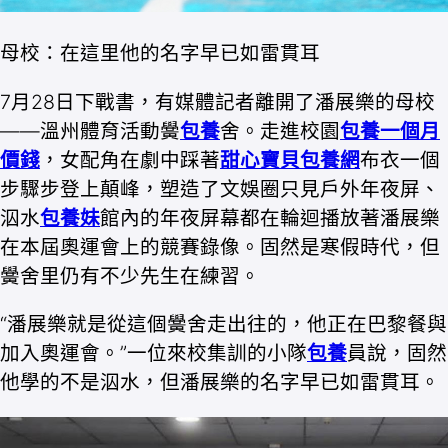
母校：在這里他的名字早已如雷貫耳
7月28日下戰書，有媒體記者離開了潘展樂的母校
——溫州體育活動黌
包養
舍。走進校園
包養一個月
價錢
，女配角在劇中踩著
甜心寶貝包養網
布衣一個
步驟步登上顛峰，塑造了文娛圈只見戶外年夜屏、
泅水
包養妹
館內的年夜屏幕都在輪迴播放著潘展樂
在本屆奧運會上的競賽錄像。固然是寒假時代，但
黌舍里仍有不少先生在練習。
“潘展樂就是從這個黌舍走出往的，他正在巴黎餐與
加入奧運會。”一位來校集訓的小隊
包養
員說，固然
他學的不是泅水，但潘展樂的名字早已如雷貫耳。