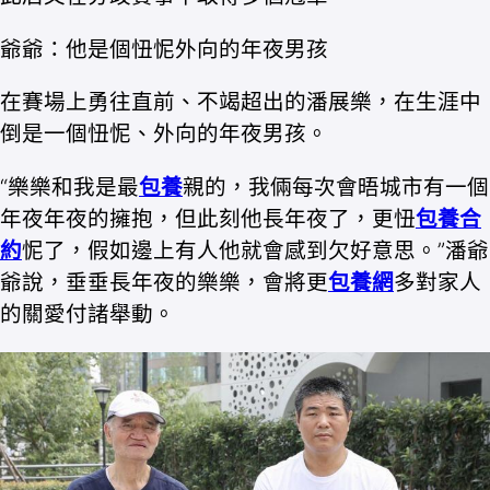
爺爺：他是個忸怩外向的年夜男孩
在賽場上勇往直前、不竭超出的潘展樂，在生涯中
倒是一個忸怩、外向的年夜男孩。
“樂樂和我是最
包養
親的，我倆每次會晤城市有一個
年夜年夜的擁抱，但此刻他長年夜了，更忸
包養合
約
怩了，假如邊上有人他就會感到欠好意思。”潘爺
爺說，垂垂長年夜的樂樂，會將更
包養網
多對家人
的關愛付諸舉動。