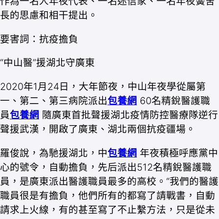
作為一名人年夜代表、一名迷信家、一名年夜黌舍
長的思慮和相干提出。
要害詞：抗疫擔負
“中山醫”援湖北守廣東
2020年1月24日，大年節夜，中山年夜學從屬第
一、第二、第三病院派出
包養網
60名精銳醫護職
員
包養網
隨廣東首批聲援湖北疫情防控醫療隊逆行
聲援武漢，開啟了廣東、湖北兩個抗疫疆場。
羅俊說，為馳援湖北，中
包養網
年夜積極呼應黨中
心的號令，自動擔負，先后派出512名精銳醫護職
員，是廣東派出醫護職員最多的高校。“我們的醫護
職員很是有擔負，他們所有的都寫了請戰書，自動
請求上火線，有的甚至寫了不止繫方法，只是從未