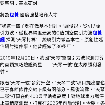
要害詞：基本研討
將為
包養
國度強基培育人才
“我這一輩子都在做基本研討。”羅俊說。從引力到
引力波，從世界精度最高的G值到空間引力波
包養
網
探測“天琴打算”，繚繞引力做基本性、原創性迷
信研討這件事，他曾經做了30多年。
2019年12月20日，我國“天琴”空間引力波探測打算
的首顆技巧驗證衛星——“天琴一號”在太原勝利發
射。
跟著“天琴一號”發射升空，“天琴二號”項目提出書也
已于春節條件交給下級有關部分。羅俊流露，“天琴
二號”打算在約400公里軌道高度上對地球重力場停
止高精度測繪，打算在2025年前后發射。今朝，各