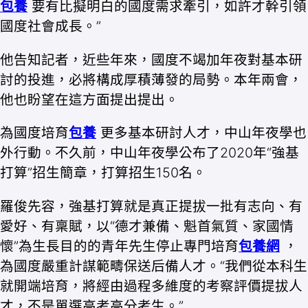
包養
要有比擬明白的國度需求牽引，如許才幹引領
國度社會成長。”
他告知記者，近些年來，國度不竭加年夜對基本研
討的投進，必將構成厚積薄發的局勢。本年兩會，
他也盼望在這方面提出提出。
為國度培育
包養
更多基本研討人才，中山年夜學也
外行動。不久前，中山年夜學公布了2020年“強基
打算”招生簡章，打算招生150名。
羅俊先容，強基打算就是真正提拔一批有志向、有
愛好、有稟賦，以“德才兼備、魁首氣質、家國情
懷”為生長目的的青年先生停止專門培育
包養網
，
為國度嚴重計謀範疇保送后備人才。“我們從本科生
就開端培育，將經由過程多維度的考察評價提拔人
才，不是單選高考高分考生。”