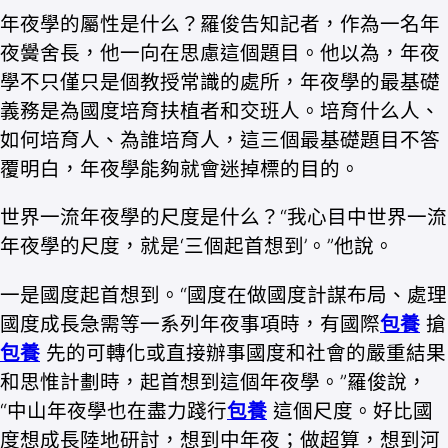
年夜學的屬性是什么？羅俊告知記者，作為一名年
夜黌舍長，他一向在思慮這個題目。他以為，年夜
學不只僅只是個教授常識的處所，年夜學的最基礎
義務是為國度培育扶植者和交班人。培育什么人、
如何培育人、為誰培育人，這三個最基礎題目不答
覆明白，年夜學能夠就會迷掉標的目的。
世界一流年夜學的尺度是什么？“我心目中世界一流
年夜學的尺度，就是‘三個起首想到’。”他說。
一是國度起首想到。“國度在做國度計謀布局、處理
國度成長急需等一系列年夜事項時，有國際
包養
搶
包養
先的可轉化或直接辦事國度和社會的嚴重結果
和思惟計劃時，起首想到這個年夜學。”羅俊說，
“中山年夜學也在盡力踐行
包養
這個尺度。好比國
度想成長陸地研討，想到中年夜；做超算，想到河