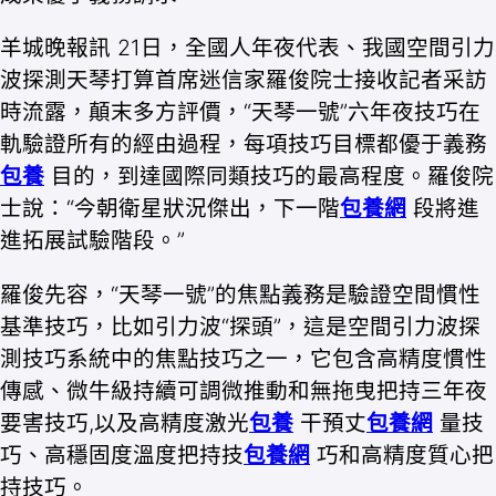
羊城晚報訊 21日，全國人年夜代表、我國空間引力
波探測天琴打算首席迷信家羅俊院士接收記者采訪
時流露，顛末多方評價，“天琴一號”六年夜技巧在
軌驗證所有的經由過程，每項技巧目標都優于義務
包養
目的，到達國際同類技巧的最高程度。羅俊院
士說：“今朝衛星狀況傑出，下一階
包養網
段將進
進拓展試驗階段。”
羅俊先容，“天琴一號”的焦點義務是驗證空間慣性
基準技巧，比如引力波“探頭”，這是空間引力波探
測技巧系統中的焦點技巧之一，它包含高精度慣性
傳感、微牛級持續可調微推動和無拖曳把持三年夜
要害技巧,以及高精度激光
包養
干預丈
包養網
量技
巧、高穩固度溫度把持技
包養網
巧和高精度質心把
持技巧。