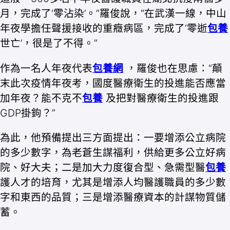
月，完成了‘零沾染’。”羅俊說，“在武漢一線，中山
年夜學擔任聲援接收的重癥病區，完成了‘零逝
包養
世亡’，很是了不得。”
作為一名人年夜代表
包養網
，羅俊也在思慮：“顛
末此次疫情年夜考，國度醫療衛生的投進能否應當
加年夜？能不克不
包養
及把對醫療衛生的投進跟
GDP掛鉤？”
為此，他預備提出三方面提出：一要增添公立病院
的多少數字，為老蒼生謀福利，供給更多公立好病
院、好大夫；二是加大力度復合型、急需型醫
包養
護人才的培育，尤其是增添人均醫護職員的多少數
字和東西的品質；三是增添醫療資本的計謀物質儲
蓄。