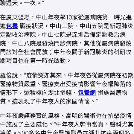
聊過天。一次。”
在廣東疆場，中山年夜學10家從屬病院第一時光進
進
包養
戰疫狀況，中山三院、中山五院是新冠肺炎
定點收治病院，中山七院是深圳后備定點救治病
院，中山八院是發燒門診病院，其他從屬病院發燒
門診對全社會開放；中年夜關于新冠肺炎的科研攻
關項目也在第一時光啟動。
羅俊說，“疫情突如其來，中年夜各從屬病院在初期
醫療物質嚴重、醫療支出受疫情影響年夜幅降落的
情形下，還積極向湖北捐錢、
包養網
捐施醫療物
質。這表現了中年夜人的家國情懷。”
中年夜嚴謹務實的風格、高明的醫術也在抗擊疫情
中施展了主要感化。“中年夜人幹事當真，醫科尤其
這般。500多名中年夜醫護職員在湖北抗疫兩個多