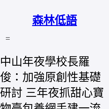
跳
至
森林低語
主
要
內
容
中山年夜學校長羅
俊：加強原創性基礎
研討 三年夜抓甜心寶
物臺包養網手建一流