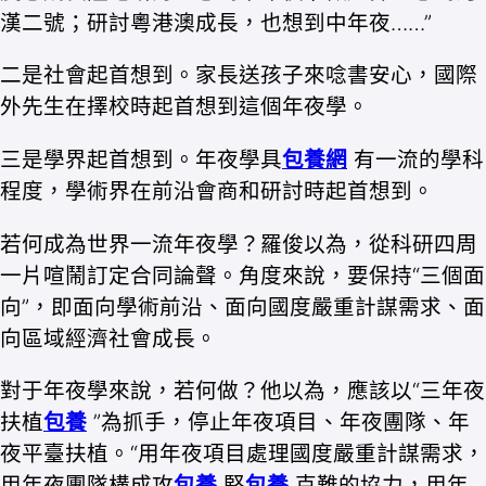
漢二號；研討粵港澳成長，也想到中年夜……”
二是社會起首想到。家長送孩子來唸書安心，國際
外先生在擇校時起首想到這個年夜學。
三是學界起首想到。年夜學具
包養網
有一流的學科
程度，學術界在前沿會商和研討時起首想到。
若何成為世界一流年夜學？羅俊以為，從科研四周
一片喧鬧訂定合同論聲。角度來說，要保持“三個面
向”，即面向學術前沿、面向國度嚴重計謀需求、面
向區域經濟社會成長。
對于年夜學來說，若何做？他以為，應該以“三年夜
扶植
包養
”為抓手，停止年夜項目、年夜團隊、年
夜平臺扶植。“用年夜項目處理國度嚴重計謀需求，
用年夜團隊構成攻
包養
堅
包養
克難的協力，用年