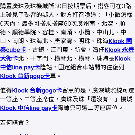
購置廣珠及珠機城際30日按期票后，搭客可在3路
上碰見了熟習的鄰人，對方打召喚道：「小微怎樣
0天內，最多可搭乘搭座60次廣州南、北滘、順
德、順德學院、容桂、南頭、小欖、中山北、中
山、南朗、珠海北、唐家灣、明珠、珠海
Klook 國
泰cube卡
、古鎮、江門東、新會，灣仔
Klook 永豐
大衛卡
北、十字門、橫琴北、橫琴、珠海長
Klook
中信line pay卡
隆站，固定組合車站間的往復列
Klook 台新gogo卡
車。
值得
Klook 台新gogo卡
留意的是，廣深城際線可選
一等座、二等座席位，廣珠及珠「還沒有。」機城
Klook 中信line pay卡
際線只可選二等座席位。
若何購置？