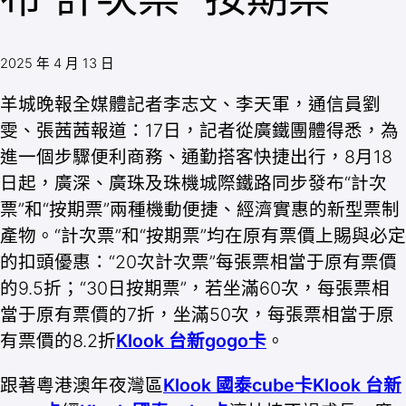
2025 年 4 月 13 日
羊城晚報全媒體記者李志文、李天軍，通信員劉
雯、張茜茜報道：17日，記者從廣鐵團體得悉，為
進一個步驟便利商務、通勤搭客快捷出行，8月18
日起，廣深、廣珠及珠機城際鐵路同步發布“計次
票”和“按期票”兩種機動便捷、經濟實惠的新型票制
產物。“計次票”和“按期票”均在原有票價上賜與必定
的扣頭優惠：“20次計次票”每張票相當于原有票價
的9.5折；“30日按期票”，若坐滿60次，每張票相
當于原有票價的7折，坐滿50次，每張票相當于原
有票價的8.2折
Klook 台新gogo卡
。
跟著粵港澳年夜灣區
Klook 國泰cube卡
Klook 台新