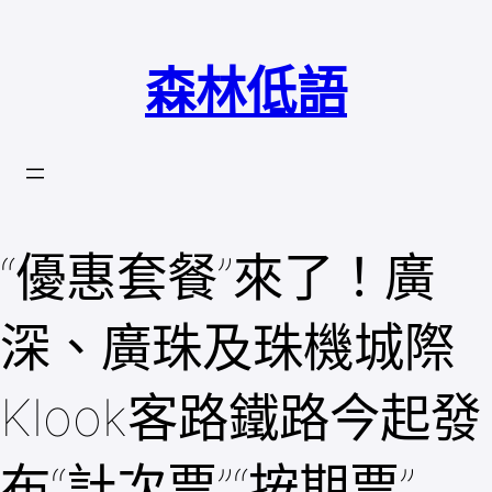
跳
至
森林低語
主
要
內
容
“優惠套餐”來了！廣
深、廣珠及珠機城際
Klook客路鐵路今起發
布“計次票”“按期票”