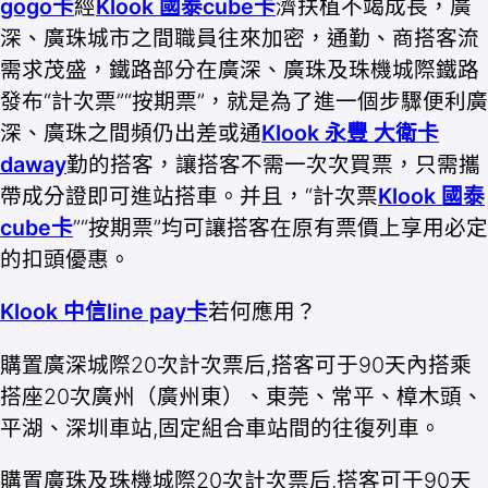
gogo卡
經
Klook 國泰cube卡
濟扶植不竭成長，廣
深、廣珠城市之間職員往來加密，通勤、商搭客流
需求茂盛，鐵路部分在廣深、廣珠及珠機城際鐵路
發布“計次票”“按期票”，就是為了進一個步驟便利廣
深、廣珠之間頻仍出差或通
Klook 永豐 大衛卡
daway
勤的搭客，讓搭客不需一次次買票，只需攜
帶成分證即可進站搭車。并且，“計次票
Klook 國泰
cube卡
”“按期票”均可讓搭客在原有票價上享用必定
的扣頭優惠。
Klook 中信line pay卡
若何應用？
購置廣深城際20次計次票后,搭客可于90天內搭乘
搭座20次廣州（廣州東）、東莞、常平、樟木頭、
平湖、深圳車站,固定組合車站間的往復列車。
購置廣珠及珠機城際20次計次票后,搭客可于90天