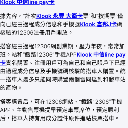
Klook 中信line pay卡
據先容，“計次
Klook 永豐 大衛卡
票”和“按期票”僅
向已經由過程成分信息和手機號
Klook 富邦J卡
碼
核驗的12306注冊用戶開放。
搭客經由過程12306網創業期，壓力年夜，常常加
班。站和“鐵路12306”手機APP
Klook 中信line pay
卡
實名購置。注冊用戶可為自己和自己賬戶下已經
由過程成分信息及手機號碼核驗的搭車人購置。統
一搭車人最多只能同時購置兩個雷同達到和發車站
的產物。
搭客購置后，可在12306網站、“鐵路12306”手機
APP、主動售票機提早預定車票席位，預定勝利
后，搭車人持有用成分證件原件進站檢票搭車。