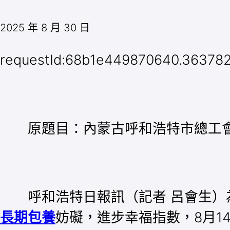
2025 年 8 月 30 日
requestId:68b1e449870640.363782
原題目：內蒙古呼和浩特市總工會
呼和浩特日報訊（記者 呂會生）為
長期包養
妨礙，進步幸福指數，8月