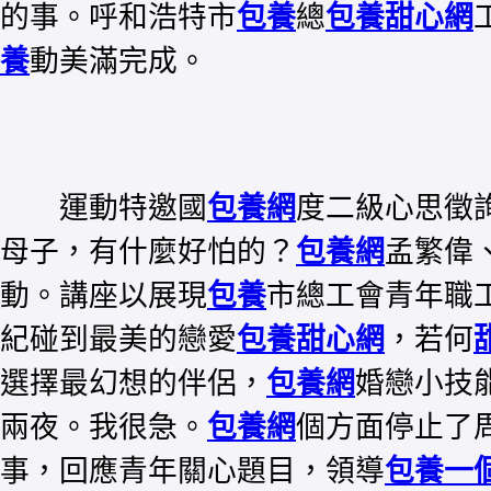
的事。呼和浩特市
包養
總
包養甜心網
養
動美滿完成。
運動特邀國
包養網
度二級心思徵
母子，有什麼好怕的？
包養網
孟繁偉
動。講座以展現
包養
市總工會青年職
紀碰到最美的戀愛
包養甜心網
，若何
選擇最幻想的伴侶，
包養網
婚戀小技
兩夜。我很急。
包養網
個方面停止了
事，回應青年關心題目，領導
包養一