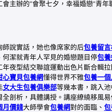
工會主辦的“會聚七夕，幸福婚戀”青
詢師說實話，她也像席家的后
包養留言
、何潔就青年人罕見的婚戀題目停
包養
工年夜型結交聯誼運動出色片斷合輯拉
甜心寶貝包養網
懂得世界不雅
包養一個
能
女大生包養俱樂部
等幾本書，跳入池
周全剖析，具體講授。講座繚繞移風易
個月價錢
大師學會
包養網
對的面臨、
包