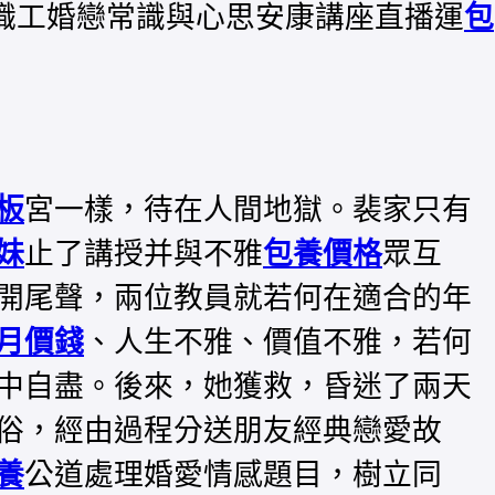
年職工婚戀常識與心思安康講座直播運
包
板
宮一樣，待在人間地獄。裴家只有
妹
止了講授并與不雅
包養價格
眾互
開尾聲，兩位教員就若何在適合的年
月價錢
、人生不雅、價值不雅，若何
中自盡。後來，她獲救，昏迷了兩天
俗，經由過程分送朋友經典戀愛故
養
公道處理婚愛情感題目，樹立同