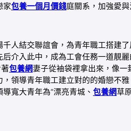
戀家
包養一個月價錢
庭關系，加強愛與
千人結交聯誼會，為青年職工搭建了
先后介入此中，成為工會任務一道靚麗
看著
包養網
妻子從袖袋裡拿出來，像一
力，領導青年職工建立對的的婚戀不雅
領導寬大青年為“漂亮青城、
包養網
草