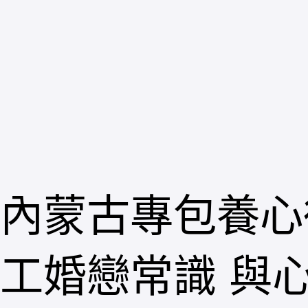
跳
至
主
要
內
容
內蒙古專包養心
工婚戀常識 與