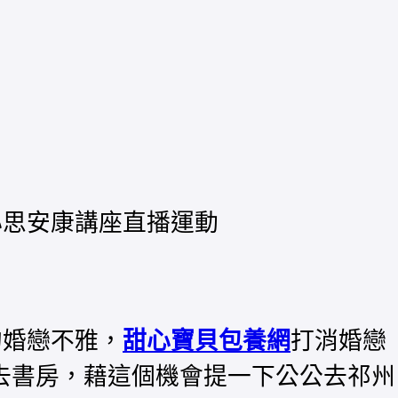
心思安康講座直播運動
婚戀不雅，
甜心寶貝包養網
打消婚戀
去書房，藉這個機會提一下公公去祁州