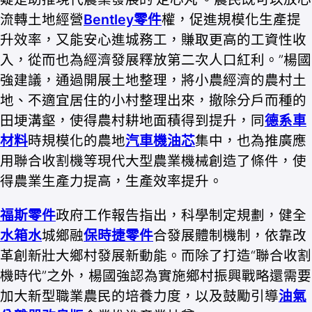
流轉土地經營
Bentley零件
權，促進規模化生產提
升效率，又能安心進城務工，賺取更高的工資性收
入，從而也為經濟發展釋放第二次人口紅利。”楊國
強建議，通過開展土地整理，將小農經濟的農村土
地、不適宜居住的小村整理出來，撤除分戶而種的
田埂溝壑，使得農村耕地面積得到提升，同
德系車
材料
時規模化的農地
汽車機油芯
集中，也為推廣應
用聯合收割機等現代大型農業機械創造了條件，使
得農業生產力提高，生產效率提升。
福斯零件
政府工作報告指出，科學制定規劃，健全
水箱水
城鄉融
保時捷零件
合發展體制機制，依靠改
革創新壯大鄉村發展新動能。而除了打造“聯合收割
機時代”之外，楊國強認為實施鄉村振興戰略還需要
加大新型職業農民的培養力度，以及鼓勵引導
油氣