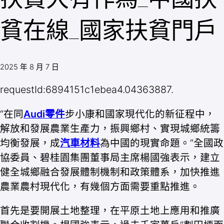
貧在線_國家扶貧門戶
2025 年 8 月 7 日
requestId:6894151c1ebea4.04363887.
“在同
Audi零件
步小康和國家現代化的新征程中，
解放和發展農業生產力，振興鄉村、實現城鄉統籌
均衡發展，成
汽車材料
為中國的現實命題。”全國政
協委員、碧桂園集團董事局主席楊國強表示，建立
健全城鄉融合發展體制機制和政策體系，加快推進
農業農村現代化，有幾個方面需要重點推進。
首先是要開展土地整理，在平原土地上應用和推廣