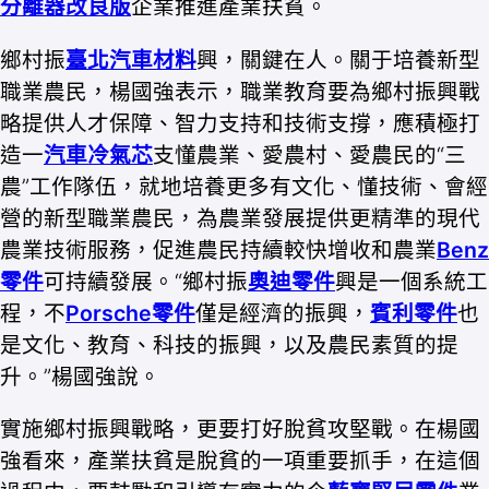
分離器改良版
企業推進產業扶貧。
鄉村振
臺北汽車材料
興，關鍵在人。關于培養新型
職業農民，楊國強表示，職業教育要為鄉村振興戰
略提供人才保障、智力支持和技術支撐，應積極打
造一
汽車冷氣芯
支懂農業、愛農村、愛農民的“三
農”工作隊伍，就地培養更多有文化、懂技術、會經
營的新型職業農民，為農業發展提供更精準的現代
農業技術服務，促進農民持續較快增收和農業
Benz
零件
可持續發展。“鄉村振
奧迪零件
興是一個系統工
程，不
Porsche零件
僅是經濟的振興，
賓利零件
也
是文化、教育、科技的振興，以及農民素質的提
升。”楊國強說。
實施鄉村振興戰略，更要打好脫貧攻堅戰。在楊國
強看來，產業扶貧是脫貧的一項重要抓手，在這個