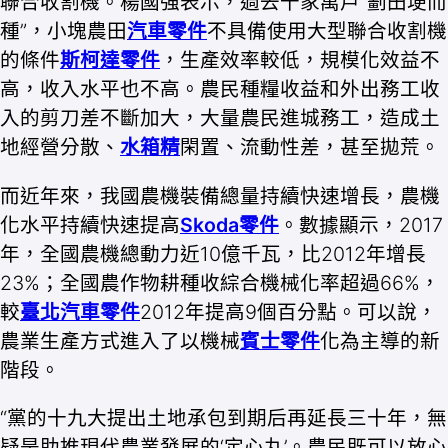
聯合收割機。楊國強表示，過去千家萬戶“劃田埂而
種”，小塊農田
汽車零件
不具備使用大型聯合收割機
的條件
斯柯達零件
，生產效率較低，規模化效益不
高，收入水平也不高。農民種糧收益和外出務工收
入的剪刀差不斷加大，大量農民進城務工，造成土
地經營分散、
水箱精
閑置、流動性差，甚至拋荒。
而近年來，我國農機裝備總量持續快速增長，農機
化水平持續快速提高
Skoda零件
。數據顯示，2017
年，全國農機總動力近10億千瓦，比2012年增長
23%；全國農作物耕種收綜合機械化率超過66%，
較
臺北汽車零件
2012年提高9個百分點。可以說，
農業生產方式進入了以機械
賓士零件
化為主導的新
階段。
“黨的十九大提出土地承包到期后再延長三十年，無
疑是助推現代農業發展的‘定心丸’。農民既可以放心