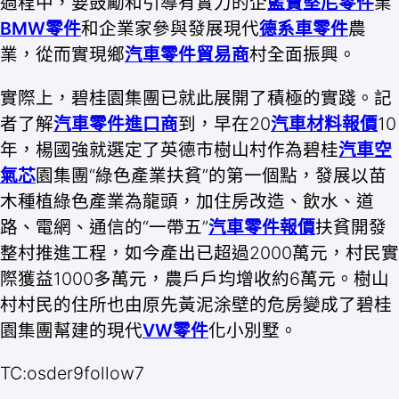
過程中，要鼓勵和引導有實力的企
藍寶堅尼零件
業
BMW零件
和企業家參與發展現代
德系車零件
農
業，從而實現鄉
汽車零件貿易商
村全面振興。
實際上，碧桂園集團已就此展開了積極的實踐。記
者了解
汽車零件進口商
到，早在20
汽車材料報價
10
年，楊國強就選定了英德市樹山村作為碧桂
汽車空
氣芯
園集團“綠色產業扶貧”的第一個點，發展以苗
木種植綠色產業為龍頭，加住房改造、飲水、道
路、電網、通信的“一帶五”
汽車零件報價
扶貧開發
整村推進工程，如今產出已超過2000萬元，村民實
際獲益1000多萬元，農戶戶均增收約6萬元。樹山
村村民的住所也由原先黃泥涂壁的危房變成了碧桂
園集團幫建的現代
VW零件
化小別墅。
TC:osder9follow7