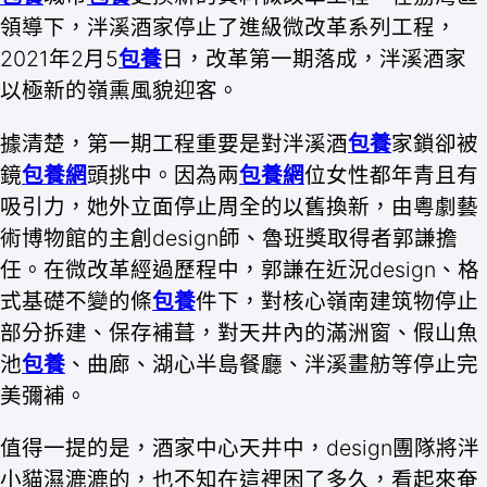
領導下，泮溪酒家停止了進級微改革系列工程，
2021年2月5
包養
日，改革第一期落成，泮溪酒家
以極新的嶺熏風貌迎客。
據清楚，第一期工程重要是對泮溪酒
包養
家鎖卻被
鏡
包養網
頭挑中。因為兩
包養網
位女性都年青且有
吸引力，她外立面停止周全的以舊換新，由粵劇藝
術博物館的主創design師、魯班獎取得者郭謙擔
任。在微改革經過歷程中，郭謙在近況design、格
式基礎不變的條
包養
件下，對核心嶺南建筑物停止
部分拆建、保存補葺，對天井內的滿洲窗、假山魚
池
包養
、曲廊、湖心半島餐廳、泮溪畫舫等停止完
美彌補。
值得一提的是，酒家中心天井中，design團隊將泮
小貓濕漉漉的，也不知在這裡困了多久，看起來奄