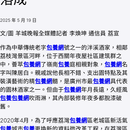
2025 年 5 月 19 日
文/圖 羊城晚報全媒體記者 李煥坤 通信員 荔宣
作為中華傳統老字
包養網
號之一的泮溪酒家，相鄰
荔枝灣景區河畔，位于西關年夜屋社區建筑群之
中，薈萃
包養網
了嶺南
包養
庭相親對象，
包養網
名
字叫陳居白。親戚說他長相不錯、支出園特點及其
裝潢藝術的精
包養網
髓，是廣州市最
包養網
具代表
的園林酒家之一。但由于
包養網
年月長遠，久經風
包養
包養網
吹雨淋，其內部裝修年夜多都脫漆破
舊。
2020年4月，為了呼應荔灣
包養網
區老城區新活氣
包養
城市
包養
更換新的資料微改革工程，在荔灣區