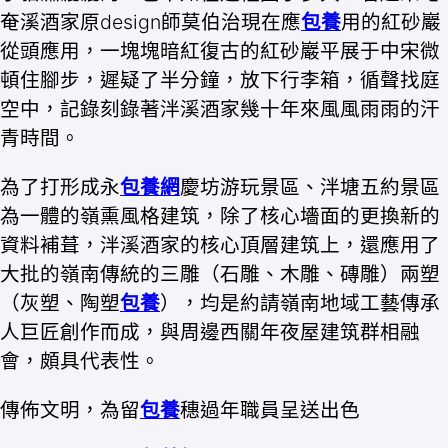
奄溪酒家原design師莫伯治現在應
包養
用的紅砂巖
從頭應用，一塊塊暗紅復古的紅砂巖平展于中宋微
頓住腳步，遲疑了半分鐘，放下行李箱，循聲找庭
空中，記錄刻錄著泮溪酒家幾十年來風風雨雨的汗
青時間。
為了打形成永
包養網
慶坊游玩景區、泮塘五約景區
為一體的嶺熏風格建筑，除了核心墻面的更換新的
資料補葺，泮溪酒家的核心頂層建筑上，還應用了
大批的嶺南傳統的三雕（石雕、木雕、磚雕）兩塑
（灰塑、陶塑
包養
），均是約請嶺南地域工藝傳承
人巨匠創作而成，與周邊西關年夜屋建筑群相融
會，頗具代表性。
傳佈文明，為留
包養
穗過年職員呈送出色