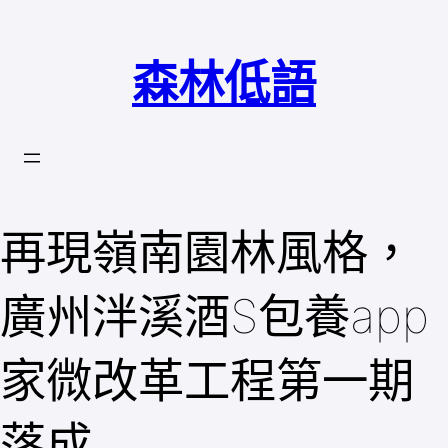
跳
至
森林低語
主
要
內
容
再現嶺南園林風格，
廣州泮溪酒S包養app
家微改革工程第一期
落成