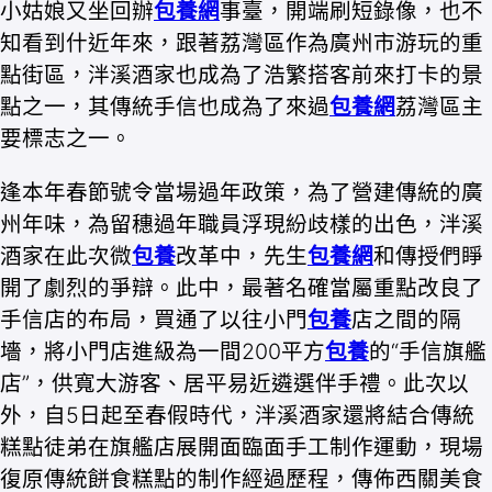
小姑娘又坐回辦
包養網
事臺，開端刷短錄像，也不
知看到什近年來，跟著荔灣區作為廣州市游玩的重
點街區，泮溪酒家也成為了浩繁搭客前來打卡的景
點之一，其傳統手信也成為了來過
包養網
荔灣區主
要標志之一。
逢本年春節號令當場過年政策，為了營建傳統的廣
州年味，為留穗過年職員浮現紛歧樣的出色，泮溪
酒家在此次微
包養
改革中，先生
包養網
和傳授們睜
開了劇烈的爭辯。此中，最著名確當屬重點改良了
手信店的布局，買通了以往小門
包養
店之間的隔
墻，將小門店進級為一間200平方
包養
的“手信旗艦
店”，供寬大游客、居平易近遴選伴手禮。此次以
外，自5日起至春假時代，泮溪酒家還將結合傳統
糕點徒弟在旗艦店展開面臨面手工制作運動，現場
復原傳統餅食糕點的制作經過歷程，傳佈西關美食