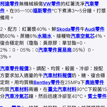
柯達零件
無機械損傷
VW零件
的紅薯洗凈
汽車零
件
，在95—100
福斯零件
℃下煮沸3～5分鐘，打漿
備用。
2、配方：紅薯漿40％、鮮
Skoda零件
牛
Audi零件
奶60％、蔗糖6％
水箱水
、接種物
汽車空氣芯
4％、
復合穩定劑（瓊脂∶黃原膠∶單甘酯=0．
2％∶0．05％∶0
汽車零件貿易商
.05％）0．
3％。
汽車零件報價
3、調配、均質、殺菌、冷卻：按配
方要求加入適量的牛
汽車材料報價
奶、糖、復合穩
定劑，用均質機
Bentley零件
在25MPa下
奧迪零件
均質
汽車材料
兩遍，在
臺北汽車材料
90℃下殺菌15
分
汽車冷氣芯
鐘，然后迅速冷卻至40℃。
賓士零件