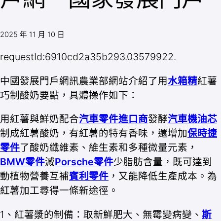
2025 年 11 月 10 日
requestId:6910cd2a35b293.03579922.
中國發展門戶網訊農業部網站介紹了用
水箱精
紅薯
巧制酸奶要點，具體操作如下：
用紅薯與鮮奶配合
汽車零件進口商
發酵
汽車機油芯
制成紅薯酸奶，有紅薯的特有香味，還增加
保時捷
零件
了酸奶纖維素、維生素和多種微量元素，
BMW零件
減
Porsche零件
少脂肪含量，既可達到
動植物營養互補
賓利零件
，又能降低生產成本。為
紅薯加工尋得一條新途徑。
1、紅薯漿的制備：取新鮮肥大、無霉變病變、
斯