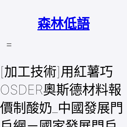
跳
至
森林低語
主
要
內
容
[加工技術]用紅薯巧
OSDER奧斯德材料報
價制酸奶_中國發展門
戶網－國家發展門戶