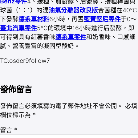
Benz零件
4、接種、前發酵、后發酵：接種桿菌與
球菌（1∶1）的混
油氣分離器改良版
合菌種在40℃
下發酵
德系車材料
6小時，再置
藍寶堅尼零件
于0～
臺北汽車零件
5℃的環境中16小時進行后發酵，即
可得到具有紅薯香味
德系車零件
和奶香味、口感細
膩、營養豐富的凝固型酸奶。
TC:osder9follow7
發佈留言
發佈留言必須填寫的電子郵件地址不會公開。
必填
欄位標示為
*
留言
*