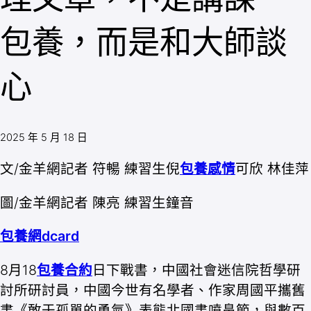
包養，而是和大師談
心
2025 年 5 月 18 日
文/金羊網記者 符暢 練習生倪
包養感情
可欣 林佳萍
圖/金羊網記者 陳亮 練習生鐘音
包養網dcard
8月18
包養合約
日下戰書，中國社會迷信院哲學研
討所研討員，中國今世有名學者、作家周國平攜舊
書《敢于孤單的勇氣》表態北國書噴鼻節，與數百