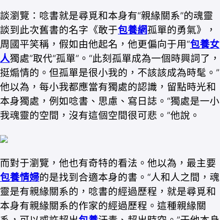
談瀏覽：唸書就是尋覓和本身有“親緣關系”的魂靈
談到此次舊書的名字《敢于
包養網
孤單的勇氣》，
周國平笑稱，假如由他起名，他更偏向于用“
包養女
人
獨處”取代“孤單”。“此刻孤單成為一個時興詞了，
挺煽情的。但孤單是很小我的，不該該成為時髦。”
他以為，每小我都應當有獨處的認識，留點時光和
本身獨處，例如唸書、思慮、寫日誌。“獨處是一小
我魂靈的空間，沒有這個空間很可悲。”他說。
而對于瀏覽，他也有奇特的看法。他以為，最主要
包養情婦
的是找到合適本身的書。“人和人之間，魂
靈是有親緣關系的，唸書的經過歷程，就是尋覓和
本身有親緣關系的作家的經過歷程。這種親緣關