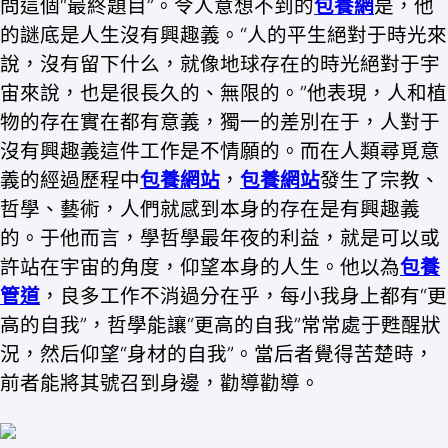
問這個“最終題目”。令人意想不到的
包養網
是，他
的謎底是人生沒有興趣義。“人的平生絕對于時光來
說，沒有留下什么，就像地球存在的時光絕對于宇
宙來說，也是很長久的、無限的。”他表現，人和植
物的存在實在都有意義，獨一的差別在于，人對于
沒有興趣義這件工作是不情願的。而在人類尋覓意
義的經過歷程中
包養網站
，
包養網站
發生了宗教、
哲學、藝術，人們就感到本身的存在是有興趣義
的。于他而言，學哲學最年夜的利益，就是可以或
許站在宇宙的角度，仰望本身的人生。他以為
包養
管道
，良多工作不消過分在乎，每小我身上都有“更
高的自我”，哲學能讓“更高的自我”常常處于甦醒狀
況，然后仰望“身材的自我”。當后者覺得苦楚時，
前者能將其號召到身邊，勸導勸導。