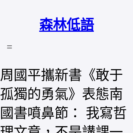
跳
至
森林低語
主
要
內
容
周國平攜新書《敢于
孤獨的勇氣》表態南
國書噴鼻節： 我寫哲
理文章，不是講課一