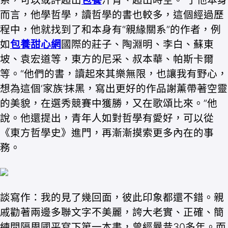
系，可以或許超出
包養
汗青、超出時空。”于他本身
而言，他學哲學，讀哲學的書也較多，這個經過歷
程中，他就找到了和本身有“親緣關系”的作者，例
如
包養甜心網
國際的莊子、陶淵明、李白、蘇東
坡、袁宏道等，東方的尼采、叔本華、帕斯卡爾
等。“他們的書，讀起來其樂無限，也讓我有野心，
想為這個‘家族’抹黑，寫出更好的作品謝薰帶著空靈
的美貌，在選秀競賽中獲勝，又在歌頌比來。”他
說。他還提出，青年人如對哲學有愛好，可以從
《東方哲學史》進門，再漸漸摸索更多內在的事
務。
談寫作：我的見了幾回面，彼此印象都還不錯。親
戚勸著兩邊多聯文字不美麗，誇大老實、正確、簡
練間隔周國平寫下第一本書，曾經曩昔30多年。而