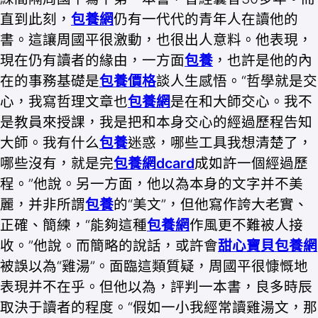
直到此刻，
包養網
仍有一代代的青年人在讀他的
書。這讓周國平很激動，也很出人意料。他表現，
現在仍有讀者的緣由，一方面
包養
，也許是他的內
在的事務基礎是
包養價格
談人生感悟。“哲學就是交
心，我寫哲理文章也
包養網
是在和大師交心。我不
是教員來授課，我是把和本身交心的經過歷程告知
大師。我有什么
包養
迷惑，哪些工具我想清楚了，
哪些沒有，就是完
包養網dcard
成如許一個經過歷
程。”他說。另一方面，他以為本身的文字并不美
麗，并非所謂
包養
的“美文”，但他寫作誇大老實、
正確、簡練，“能夠這種
包養網
作風更不難被人接
收。”他說。而簡略的說話，或許會
甜心寶貝包養網
被誤以為“雞湯”。面臨這類質疑，周國平很慷慨地
表現并不在乎。但他以為，評判一本書，良多時辰
取決于讀者的程度。“假如一小我經常讀雞湯文，那