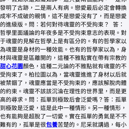
發明了古跡，二是兩人有病。戀愛最后必定會轉換
成牢不成破的親情，這不是戀愛沒有了，而是戀愛
的進級版。問：若何對待魂靈的不受拘束？ 答：
哲學里面議論的年夜多是不受拘束意志的表現。對
于魂靈的見解在哲學上是有區分的。有的哲學家以
為魂靈是身材的一種效能。也有的哲學家以為，身
材與魂靈是區離開的，這種不雅點實在帶有宗教的
甜心花園
顏色，這種二元論的不雅點就有魂靈的不
受拘束了。柏拉圖以為，當魂靈進進了身材以后就
被禁錮了，魂靈應當是不受拘束的，應該解脫肉體
的約束。魂靈不該該沉淪在理性的世界里，而是更
高的尋求。問：孤單到極致后會泛愛嗎？答：孤單
到極致是泛愛，這是此中一種情形。另一種情形，
也有能夠是超脫了一切愛。實在孤單的勇氣是不不
難有的，孤單是很
包養
苦楚的。尼采就講過，每小