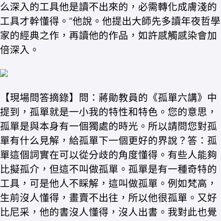
么深入的工具他是讀不出來的，必需轉化成膚淺的
工具才幹懂得。”他說。他提出大師先多讀年夜哲學
家的經典之作，再讀他的作品，如許感觸感染會加
倍深入。
【現場問答摘錄】問：蔣勛教員的《孤單六講》中
提到，孤單就是一小我的特性和特色。您的意思，
孤單是與本身有一個獨處的時光。所以請問您對孤
單有什么見解，給孤單下一個更好的界說？答：孤
單這個詞實在可以從分歧的角度懂得。有些人能夠
比擬孤介，但這不叫做孤單。孤單是有一種奇特的
工具，可是他人不睬解，這叫做孤單。例如梵高，
生前沒人懂得，畫賣不出往，所以他很孤單。又好
比尼采，他的書沒人懂得，沒人出書。我對此也覺