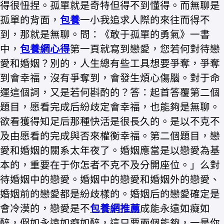
得很忸捏。孤單就是奇特但得不到懂得。而無聊是
孤單的背面，
包養
一小我追求人際的來往而得不
到，那就是無聊。問：《敢于孤單的勇氣》一書
中，
包養網心得
第一頁就寫到戀愛，您若何對待戀
愛和婚姻？別的，人生總有些工具想要爭奪，爭奪
到會幸福，沒有爭奪到，會發生煩心傷腦。對于命
運這個詞，又是若何斟酌的？答：起首答覆第二個
題目，愿看完成后紛歧定會幸福，也能夠是無聊。
欲看獲得知足后那種快活是很長久的。是以不克不
及由愿看的完成與否來權衡幸福。第二個題目，戀
愛和婚姻的關系太年夜了。婚姻應當是以戀愛為基
本的，重要在于你怎者不克不及分開座位。」么對
待婚姻中的戀愛。婚姻中的戀愛和婚姻外的戀愛、
婚姻前的戀愛都是紛歧樣的。婚姻后的戀愛確定是
會冷漠的，戀愛是不
包養網推薦
成能永遠如癡如
醉，假如永遠如癡如醉，這只要兩個能夠，一是你