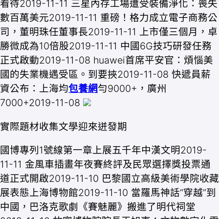
看待2019-11-11 三星內存工場遭受裝備淨化：喪失
數百萬美元2019-11-11 重磅！格力成立電子商務公
司，董明珠任董事長2019-11-11 上市僅三個月，卓
勝微成為10倍股2019-11-11 中國6G技巧研發任務
正式啟動2019-11-08 huawei首席平安官：煩惱美
國的失業機遇受區。到要挾2019-11-08 快遞員薪
資公布：上海均
包養網
勻9000+，廣州
7000+2019-11-08
實際題材收集文學迎來迸發期
國博專列1號線第一章上展五千年中漢文明2019-
11-11 金風車插畫年夜賽終評及民眾選擇獎投票通
道正式開啟2019-11-10 巴黎國立高級美術學院收藏
展表態上海博物館2019-11-10 當羅馬神話“穿越”到
中國，巴洛克歌劇《賽魅麗》搬進了明代祠堂