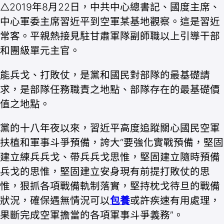
△2019年8月22日，中共中心總書記、國度主席、
中心軍委主席習近平到空軍某基地觀察。這是習近
常客。平親熱接見駐甘肅軍隊副師職以上引導干部
和團級單元主官。
能兵戈、打敗仗，是黨和國民對部隊的最基礎請
求，是部隊任務職責之地點、部隊存在的最基礎價
值之地點。
黨的十八年夜以來，習近平高度追蹤關心國民空軍
扶植和軍事斗爭預備，誇大“要強化實戰預備，堅固
建立練兵兵戈、帶兵兵戈思惟，堅固建立隨時預備
兵戈的思惟，堅固建立安身現有前提打敗仗的思
惟，狠抓各項戰備軌制落實，堅持枕戈待旦的戰備
狀況，確保遇無情況可以
包養
或許疾速有用處理，
果斷完成空軍擔當的各項軍事斗爭義務”。