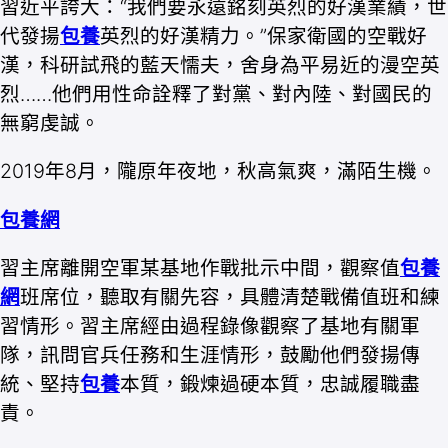
習近平誇大：“我們要永遠銘刻英烈的好漢業績，世
代發揚
包養
英烈的好漢精力。”保家衛國的空戰好
漢，科研試飛的藍天懦夫，舍身為平易近的漫空英
烈……他們用性命詮釋了對黨、對內陸、對國民的
無窮虔誠。
2019年8月，隴原年夜地，秋高氣爽，滿陌生機。
包養網
習主席離開空軍某基地作戰批示中間，觀察值
包養
網
班席位，聽取有關先容，具體清楚戰備值班和練
習情形。習主席經由過程錄像觀察了基地有關軍
隊，訊問官兵任務和生涯情形，鼓勵他們發揚傳
統、堅持
包養
本質，鍛煉過硬本質，忠誠履職盡
責。