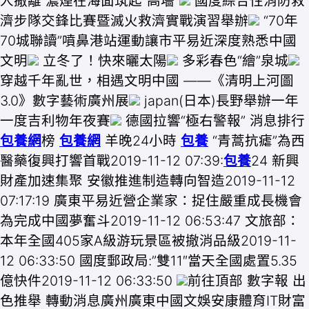
人撤離 濃煙在海面筑起“高墻”
國度綜合性消防救
濟步隊交鋒比賽暨滅火救濟實戰演習舉辦
“70年
70城聯讀”噴鼻港站運動讓市平易近深度熟悉中國
文明
立冬了！快來曬太陽
多彩春色“繪”泉城
穿越千年亂世，相遇文明中國 ——《清明上河圖
3.0》數字藝術廣州展
japan(日本)長野舉辦一年
一度吉利物年夜賽
德國拉響“極右警報” 消息排行
包養網
榜
包養網
羊晚24小時
包養
“青蒿抗瘧”為西
醫藥復興打響首戰2019-11-12 07:39:
包養
24 新興
財產加速集聚 安徽推進制造轉向智造2019-11-12
07:17:19 廣東平易近營企業家：捉住嚴重成長機會
為完成中國夢奮斗2019-11-12 06:53:47 文旅部：
本年全國405家A級游玩景區被撤消品級2019-11-
12 06:33:50 國度郵政局:”雙11″當天全國處置5.35
億快件2019-11-12 06:33:50
前往頂部 數字報 出
色推舉 轉動消息廣州廣東中國文娛安康體育IT財富