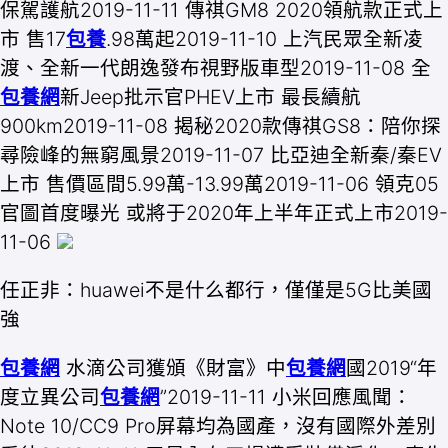
保駕護航2019-11-11 傳祺GM8 2020領航款正式上
市 售17
包養
.98萬起2019-11-10 上汽民眾全新凌
渡、全新一代朗逸發布視野版車型2019-11-08 全
包養網
新Jeep批示官PHEV上市 最長續航
900km2019-11-08 ​揭秘2020款傳祺GS8：陪你探
尋險峰的無窮風景2019-11-07 比亞迪全新秦/秦EV
上市 售價區間5.99萬-13.99萬2019-11-06 領克05
官圖首度曝光 或將于2020年上半年正式上市2019-
11-06
任正非：huawei不是什么都行，僅僅是5G比美國
強
包養網
水滴公司獲頒《財富》中
包養網
國2019“年
度立異公司
包養網
”2019-11-11 小米回應風聞：
Note 10/CC9 Pro屏幕均為國產，沒有國際外差別