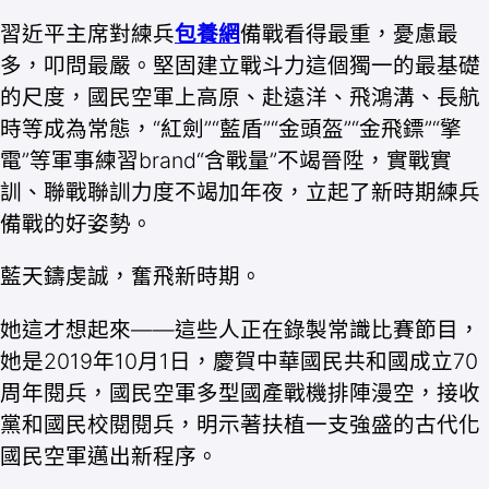
習近平主席對練兵
包養網
備戰看得最重，憂慮最
多，叩問最嚴。堅固建立戰斗力這個獨一的最基礎
的尺度，國民空軍上高原、赴遠洋、飛鴻溝、長航
時等成為常態，“紅劍”“藍盾”“金頭盔”“金飛鏢”“擎
電”等軍事練習brand“含戰量”不竭晉陞，實戰實
訓、聯戰聯訓力度不竭加年夜，立起了新時期練兵
備戰的好姿勢。
藍天鑄虔誠，奮飛新時期。
她這才想起來——這些人正在錄製常識比賽節目，
她是2019年10月1日，慶賀中華國民共和國成立70
周年閱兵，國民空軍多型國產戰機排陣漫空，接收
黨和國民校閱閱兵，明示著扶植一支強盛的古代化
國民空軍邁出新程序。