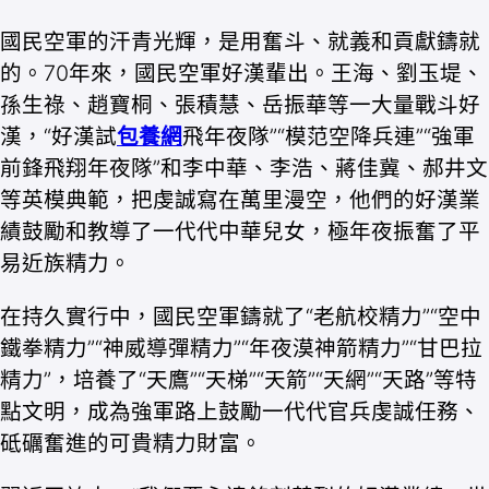
國民空軍的汗青光輝，是用奮斗、就義和貢獻鑄就
的。70年來，國民空軍好漢輩出。王海、劉玉堤、
孫生祿、趙寶桐、張積慧、岳振華等一大量戰斗好
漢，“好漢試
包養網
飛年夜隊”“模范空降兵連”“強軍
前鋒飛翔年夜隊”和李中華、李浩、蔣佳冀、郝井文
等英模典範，把虔誠寫在萬里漫空，他們的好漢業
績鼓勵和教導了一代代中華兒女，極年夜振奮了平
易近族精力。
在持久實行中，國民空軍鑄就了“老航校精力”“空中
鐵拳精力”“神威導彈精力”“年夜漠神箭精力”“甘巴拉
精力”，培養了“天鷹”“天梯”“天箭”“天網”“天路”等特
點文明，成為強軍路上鼓勵一代代官兵虔誠任務、
砥礪奮進的可貴精力財富。