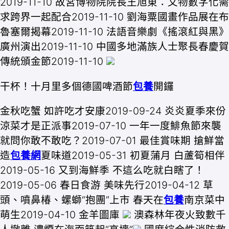
2019-11-10 故宮博物院院長王旭東：文物數字化需
求跨界一起配合2019-11-10 劉海粟國畫作品展在布
魯塞爾揭幕2019-11-10 法語音樂劇《搖滾紅與黑》
廣州演出2019-11-10 中國多地滿族人士聚長春慶賀
傳統頒金節2019-11-10
干杯！十月里多個德國啤酒節
包養
開鑼
金秋吃蟹 如許吃才安康2019-09-24 炎炎夏季來份
涼菜才是正派事2019-07-10 一年一度鯡魚節來襲
就問你敢不敢吃？2019-07-01 最佳賞味期 搶鮮當
造
包養網
夏味道2019-05-31 初夏蒲月 白蘆筍相伴
2019-05-16 又到海鮮季 不這么吃就白瞎了！
2019-05-06 春日食游 美味先行2019-04-12 草
頭、噴鼻椿、螺螄“抱團”上市 春天在
包養
南京菜中
萌生2019-04-10 金羊圖庫
澳森林年夜火致數千