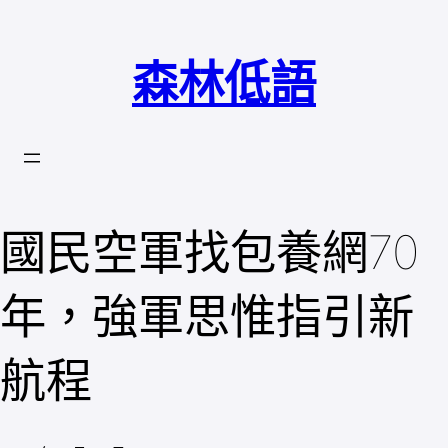
跳
至
森林低語
主
要
內
容
國民空軍找包養網70
年，強軍思惟指引新
航程