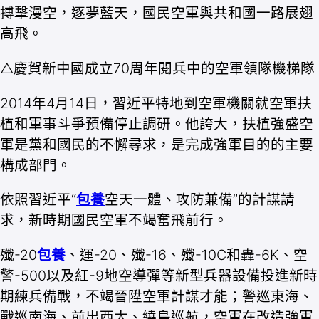
搏擊漫空，逐夢藍天，國民空軍與共和國一路展翅
高飛。
△慶賀新中國成立70周年閱兵中的空軍領隊機梯隊
2014年4月14日，習近平特地到空軍機關就空軍扶
植和軍事斗爭預備停止調研。他誇大，扶植強盛空
軍是黨和國民的不懈尋求，是完成強軍目的的主要
構成部門。
依照習近平“
包養
空天一體、攻防兼備”的計謀請
求，新時期國民空軍不竭奮飛前行。
殲-20
包養
、運-20、殲-16、殲-10C和轟-6K、空
警-500以及紅-9地空導彈等新型兵器設備投進新時
期練兵備戰，不竭晉陞空軍計謀才能；警巡東海、
戰巡南海、前出西太、繞島巡航，空軍在改造強軍