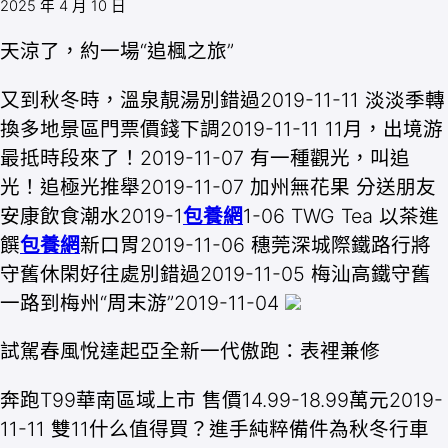
2025 年 4 月 10 日
天涼了，約一場“追楓之旅”
又到秋冬時，溫泉靚湯別錯過2019-11-11 淡淡季轉
換多地景區門票價錢下調2019-11-11 11月，出境游
最抵時段來了！2019-11-07 有一種觀光，叫追
光！追極光推舉2019-11-07 加州無花果 分送朋友
安康飲食潮水2019-1
包養網
1-06 TWG Tea 以茶進
饌
包養網
新口胃2019-11-06 穗莞深城際鐵路行將
守舊休閑好往處別錯過2019-11-05 梅汕高鐵守舊
一路到梅州“周末游”2019-11-04
試駕春風悅達起亞全新一代傲跑：表裡兼修
奔跑T99華南區域上市 售價14.99-18.99萬元2019-
11-11 雙11什么值得買？進手純粹備件為秋冬行車