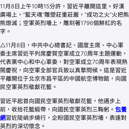
11月8日上午10時15分許，習近平離開這里。好漢
廣場上，“藍天魂”雕塑莊重莊嚴，“成功之火”火把熊
熊熄滅；空軍英烈墻上，雕刻著1796個鮮紅的名
字。
△11月8日，中共中心總書記、國度主席、中心軍
委主席習近平列席慶賀空軍成立70周年主題運動，
代表黨中心和中心軍委，對空軍成立70周年表現熱
鬧慶祝，向空軍全部官兵致以真摯問候。這是習近
平離開位于北京市昌平區的中國航空博物館，向國
民空軍英烈敬獻花籃。
習近平起首向國民空軍英烈敬獻花籃，他邁步上
前，收拾花籃緞帶，向國民空軍英烈三鞠躬。
包養
網
習近陡峭步繞行，企盼國民空軍英烈墻，表達對
英烈的深切懷念。