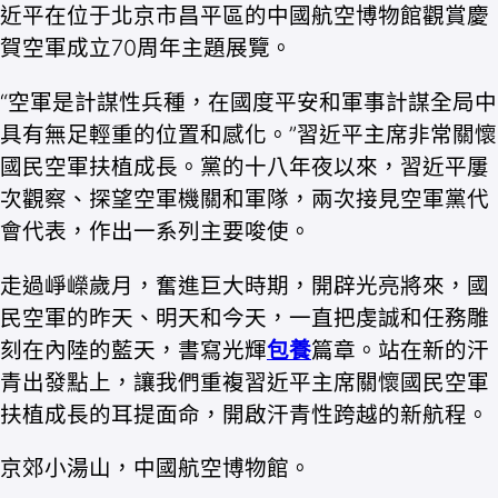
近平在位于北京市昌平區的中國航空博物館觀賞慶
賀空軍成立70周年主題展覽。
“空軍是計謀性兵種，在國度平安和軍事計謀全局中
具有無足輕重的位置和感化。”習近平主席非常關懷
國民空軍扶植成長。黨的十八年夜以來，習近平屢
次觀察、探望空軍機關和軍隊，兩次接見空軍黨代
會代表，作出一系列主要唆使。
走過崢嶸歲月，奮進巨大時期，開辟光亮將來，國
民空軍的昨天、明天和今天，一直把虔誠和任務雕
刻在內陸的藍天，書寫光輝
包養
篇章。站在新的汗
青出發點上，讓我們重複習近平主席關懷國民空軍
扶植成長的耳提面命，開啟汗青性跨越的新航程。
京郊小湯山，中國航空博物館。