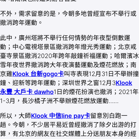
不外，需求留意的是，今朝多地曾經宣布不舉行或
撤消跨年運動。
此中，廣州塔將不舉行任何情勢的年夜型倒數運
動；中心電視塔景區撤消跨年燈光秀運動；北京戒
臺寺景區撤消2020年跨年敲鐘祈福運動；哈爾濱冰
雪年夜世界撤消跨大年夜演藝運動及煙花燃放；南
京雞
Klook 台新gogo卡
叫寺表現12月31日不舉辦撞
鐘、迎新等跨年運動；深圳世界之窗12月3
Klook
永豐 大戶卡 dawho
1日的煙花扮演也撤消；2021年
1-3月，長沙橘子洲不舉辦煙花燃放運動……
所以，大師
Klook 中信line pay卡
留意別白跑一
趟。今朝，不少居平易近曾經撤消了除夕出游的打
算，有北京的網友在社交媒體上分送朋友本身的經