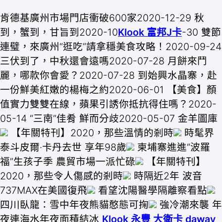
肯德基廣州市場門店衝破600家2020-12-29 秋
到，蟹到，甘旨到2020-10
Klook 富邦J卡
-30 雙節
連璧，來廣州“逛吃”請拿穩美食攻略！2020-09-24
三伏到了，中秋還會遠嗎2020-07-28 月餅來鬥
麗，哪款你會愛？2020-07-28 到始興水晶寨，赴
一份鮮美紅嫩的楊梅之約2020-06-01 【美食】顏
值實力雙雙在線，蘋果引誘你抵抗得住嗎？2020-
05-14 “三南”佳肴 鮮而分歧2020-05-07 金羊圖庫
【年關特刊】2020，那些溫情的剎時
時髦界
泰斗皮爾·卡丹去世 享年98歲
柬埔寨進進“波羅
福”生孩子季 農貿市場一派忙碌
【年關特刊】
2020，那些令人傷感的剎時
時隔近2年 波音
737MAX在美國復飛
看望沈陽醫學隔離察看點
四川臥龍：雪中年夜熊貓憨態可掬
強冷潮來襲 年
夜連海水年夜面積結冰
Klook 永豐 大衛卡 daway