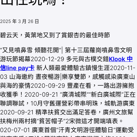
2025 年 3 月 26 日
碧云天，黃葉地又到了賞銀杏的最佳時節
“又見噴鼻雪 傾聽花開”| 第十三屆蘿崗噴鼻雪文明
游玩節揭幕2020-12-29 多元與古樸交錯
Klook 中
信line pay卡
新人類最愛體驗古鎮慢生涯2020-11-
03 山海邀約 晝夜暢游|樂享雙節，感觸感染廣東山
與海的豪情2020-09-29 豐產在看，一路出游擁抱
收獲季！2020-09-21 “廣清城際”“新白廣城際”正在
聯調聯試，10月守舊運營彩帶串明珠，城軌游廣東
2020-09-21 精準扶貧交出滿足答卷，廣州文旅幫
扶梅州兩村摘“貧苦帽子”2宋微這才開端填表。
020-07-01 廣東首個“汗青文明游徑體驗日”運動受