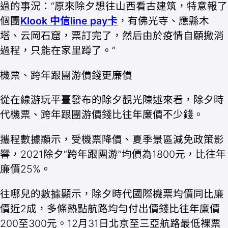
過的事況：“原來除夕想往山西看古建筑，特意報了
個團
Klook 中信line pay卡
，有佛光寺、應縣木
塔、云岡石窟，票訂完了，然后由於疫情自願撤消
過程，只能在家里蹲了。”
機票、跨年跟團游價錢更廉價
從在線游玩平臺發布的除夕觀光陳述來看，除夕時
代機票、跨年跟團游價錢比往年廉價不少錢。
攜程數據顯示，受機票降價、夏季景區減免政策影
響，2021除夕“跨年跟團游”均價為1800元，比往年
廉價25%。
往哪兒的數據顯示，除夕時代國際機票均價同比廉
價近2成，多條熱點航路均勻付出價錢比往年廉價
200至300元。12月31日北京至三亞航路最低裸票