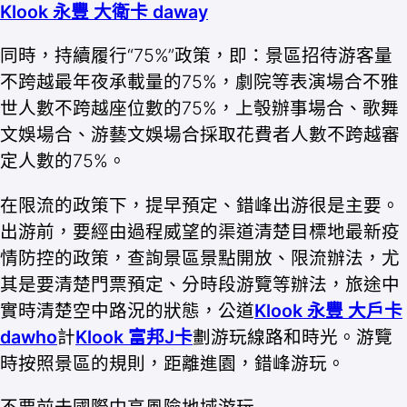
Klook 永豐 大衛卡 daway
同時，持續履行“75%”政策，即：景區招待游客量
不跨越最年夜承載量的75%，劇院等表演場合不雅
世人數不跨越座位數的75%，上彀辦事場合、歌舞
文娛場合、游藝文娛場合採取花費者人數不跨越審
定人數的75%。
在限流的政策下，提早預定、錯峰出游很是主要。
出游前，要經由過程威望的渠道清楚目標地最新疫
情防控的政策，查詢景區景點開放、限流辦法，尤
其是要清楚門票預定、分時段游覽等辦法，旅途中
實時清楚空中路況的狀態，公道
Klook 永豐 大戶卡
dawho
計
Klook 富邦J卡
劃游玩線路和時光。游覽
時按照景區的規則，距離進園，錯峰游玩。