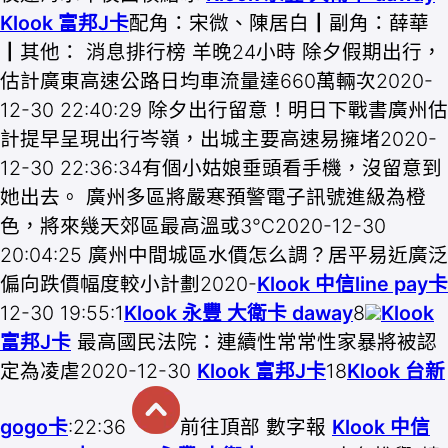
Klook 富邦J卡
配角：宋微、陳居白┃副角：薛華
┃其他： 消息排行榜 羊晚24小時 除夕假期出行，
估計廣東高速公路日均車流量達660萬輛次2020-
12-30 22:40:29 除夕出行留意！明日下戰書廣州估
計提早呈現出行岑嶺，出城主要高速易擁堵2020-
12-30 22:36:34有個小姑娘垂頭看手機，沒留意到
她出去。 廣州多區將嚴寒預警電子訊號進級為橙
色，將來幾天郊區最高溫或3℃2020-12-30
20:04:25 廣州中間城區水價怎么調？居平易近廣泛
偏向跌價幅度較小計劃2020-
Klook 中信line pay卡
12-30 19:55:1
Klook 永豐 大衛卡 daway
8
Klook
富邦J卡
最高國民法院：連續性常常性家暴將被認
定為凌虐2020-12-30
Klook 富邦J卡
18
Klook 台新
gogo卡
:22:36
前往頂部 數字報
Klook 中信