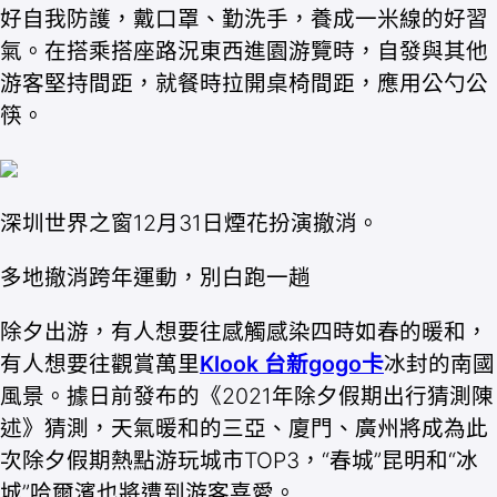
好自我防護，戴口罩、勤洗手，養成一米線的好習
氣。在搭乘搭座路況東西進園游覽時，自發與其他
游客堅持間距，就餐時拉開桌椅間距，應用公勺公
筷。
深圳世界之窗12月31日煙花扮演撤消。
多地撤消跨年運動，別白跑一趟
除夕出游，有人想要往感觸感染四時如春的暖和，
有人想要往觀賞萬里
Klook 台新gogo卡
冰封的南國
風景。據日前發布的《2021年除夕假期出行猜測陳
述》猜測，天氣暖和的三亞、廈門、廣州將成為此
次除夕假期熱點游玩城市TOP3，“春城”昆明和“冰
城”哈爾濱也將遭到游客喜愛。