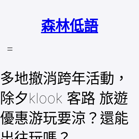
跳
至
森林低語
主
要
內
容
多地撤消跨年活動，
除夕klook 客路 旅遊
優惠游玩要涼？還能
出往玩嗎？