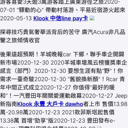
游客喜愛3天逾3萬游客踏上廣東游徑之旅2020-
07-01 “驛動的心” 帶動村落游、平易近宿游火起來
2020-05-13
Klook 中信line pay卡
探尋技巧貴氣奢華派背后的苦守 廣汽Acura非凡品
鑒之旅傾情收官
後果遠超預期！羊城晚報car 下鄉，聯手車企開闢
新市場2020-12-30 2020羊城車壇風云榜獲獎車企
感言（部門）2020-12-30 要想生涯有點“野”！你
需求一臺奇駿2020-12-30 “舊貌換新顏”！Rcar 青
年中間正式成立2020-12-27 你值得“最好的暖
和”！一汽豐田年關關愛運動啟幕2020-12-27 Jeep
新指南
Klook 永豐 大戶卡 dawho
者上市 售價13.98
萬-20.98萬2020-12-23 2021款菲斯塔起售價
13.38萬 首增“勁享”版2020-12-23 豐田發布e-