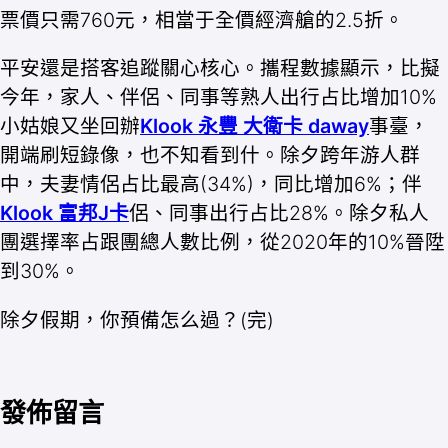
票價只需760元，相當于全價經濟艙的2.5折。
平安還是搭客追蹤關心核心。攜程數據顯示，比擬
今年，家人、伴侶、同事等熟人出行占比增加10%
小姑娘又坐回辦
Klook 永豐 大衛卡 daway
事臺，
開端刷短錄像，也不知看到什。除夕跨年游人群
中，夫妻情侶占比最高(34%)，同比增加6%；伴
Klook 富邦J卡
侶、同事出行占比28%。除夕私人
團選擇率占跟團總人數比例，從2020年的10%晉陞
到30%。
除夕假期，你預備怎么過？(完)
發佈留言