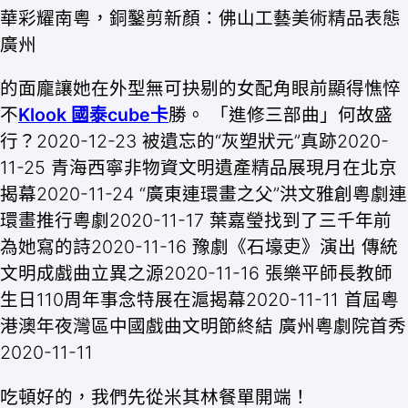
華彩耀南粵，銅鑿剪新顏：佛山工藝美術精品表態
廣州
的面龐讓她在外型無可抉剔的女配角眼前顯得憔悴
不
Klook 國泰cube卡
勝。 「進修三部曲」何故盛
行？2020-12-23 被遺忘的“灰塑狀元”真跡2020-
11-25 青海西寧非物資文明遺產精品展現月在北京
揭幕2020-11-24 “廣東連環畫之父”洪文雅創粵劇連
環畫推行粵劇2020-11-17 葉嘉瑩找到了三千年前
為她寫的詩2020-11-16 豫劇《石壕吏》演出 傳統
文明成戲曲立異之源2020-11-16 張樂平師長教師
生日110周年事念特展在滬揭幕2020-11-11 首屆粵
港澳年夜灣區中國戲曲文明節終結 廣州粵劇院首秀
2020-11-11
吃頓好的，我們先從米其林餐單開端！