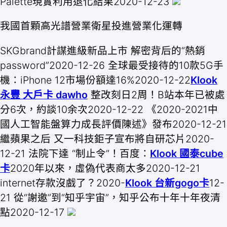
Palette現實利用退化結果2020-12-23
我國首顆高光譜營業衛星投進營業化運轉
SKGbrand計謀進級新品上市 解密背后的“熱銷
password”2020-12-26 全球最受接待的10款5G手
機：iPhone 12市場份額達16%2020-12-22
Klook
永豐 大戶卡 dawho
整改刻日2周！B站本年已被處
分6次，約談10余次2020-12-22 《2020-2021中
國人工智能盤算力成長評價陳述》發布2020-12-21
繼蘋果之后 又一科技鉅子宣布將自研芯片2020-
12-21 法院下達 “制止令”！百度：
Klook 國泰cube
卡
2020年以來，虛偽代表商太多2020-12-21
internet存款沒戲了？2020-
Klook 台新gogo卡
12-
21 從“謝邀”到“知乎宇宙”，知乎公布十年十年夜清
點2020-12-17