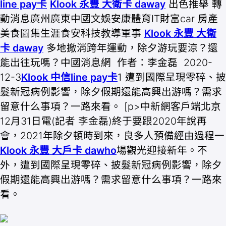
line pay卡
Klook 永豐 大衛卡 daway
出色推舉 轉
動消息廣州廣東中國文娛安康體育IT財富car 房產
美食圖集生涯食安科技教導軍事
Klook 永豐 大衛
卡 daway
多地撤消跨年運動，除夕游玩要涼？還
能出往玩嗎？中國消息網 作者：李金磊 2020-
12-3
Klook 中信line pay卡
1 遭到國際呈現零碎、披
髮新冠病例影響，除夕假期還能高興出游嗎？需求
留意什么事項？一路來看。 [p>中新網客戶端北京
12月31日電(記者 李金磊)終于要跟2020年說再
會，2021年除夕頓時到來，良多人預備經由過程一
Klook 永豐 大戶卡 dawho
場觀光迎接新年。不
外，遭到國際呈現零碎、披髮新冠病例影響，除夕
假期還能高興出游嗎？需求留意什么事項？一路來
看。