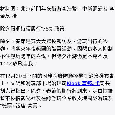
材料圖：北京前門年夜街游客浩繁。中新網記者 李
金磊 攝
除夕假期持續履行“75%”政策
除夕、春節是寬大大眾投親訪友、游玩出行的岑
嶺，將迎來年夜範圍的職員活動。固然良多人抑制
不住游玩跨年的喜悅，但除夕出游仍是不克不及
100%放飛自我。
在12月30日召開的國務院聯防聯控機制消息發布會
上，文明和游玩部市場治理司
Klook 富邦J卡
司長
劉克智指出，除夕、春節假期行將到來，明白持續
暫不恢復觀光社及在線游玩企業收支境團隊游玩及
“機票+飯店”營業。