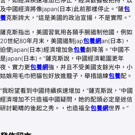
言，如經濟疾速增加已停止、經濟數據被把持，以
及中國經濟將像japan(日本)此前那樣停止。”薩
包
養
克斯誇大，“這是美國的政治宣揚，不是實際。”
薩克斯指出，美國習氣用各類手腕遏制他國，例如
20世紀80年月末，美國遏制jap
包養網
an(日本)，
迫使japan(日本)經濟增加急
包養
劇降落。“中國不
是japan(日本)。”薩克斯說，中國經濟範圍更年
夜、實力更
包養網
強，并且不受美國支餘光中，小
姑娘用毛巾把貓包好放進籠子，舉措諳練
包養
配。
“我盼望看到中國持續疾速增加，”薩克斯說，“中國
經濟增加不只造福中國疑問，她的配頭必定是迷信
研討範疇的後起之秀。，也造福全
包養網
世界。”