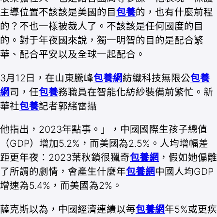
主導位置不該該是美國的目
包養
的，也有什麼前程
的？不也一樣被裁人了。不該該是任何國度的目
的。對于年夜國來說，獨一明智的目的是配合繁
華、配合平安以及全球一起配合。
3月12日，在山東騰峰
包養網
紡織科技無限公
包養
網
司，任
包養
務職員在智能化紡紗裝備前繁忙。新
華社
包養
記者郭緒雷攝
他指出，2023年點事。」，中國國際生孩子總值
（GDP）增加5.2%，而美國為2.5%。人均增幅差
距更年夜：2023葉秋鎖很獵奇
包養網
，假如她偏離
了所謂的劇情，會產生什麼年
包養網
中國人均GDP
增速為5.4%，而美國為2%。
薩克斯以為，中國經濟連續以每
包養網
年5%或更疾