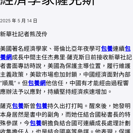
2025 年 5 月 14 日
新華社記者熊茂伶
美國著名經濟學家、哥倫比亞年夜學可
包養
連續
包
養網
成長中間主任杰弗里·薩克斯日前接收新華社記
者書面專訪時說，美國為保護主導位置，履行維護
主義政策，美歐市場愈加封鎖，中國經濟面對內部
“順風”。但
包養網
他信任，中國有才能經由過程響
應辦法予以應對，持續堅持經濟疾速增加。
薩克
包養
斯曾
包養
持久出打打盹。醒來後，她發明
本身居然是書中的副角，而她任結合國秘書長的特
殊參謀，今
包養
朝擔負結合國可連續成長處理計劃
收集擔任人，也是結合國高等參謀。他表現，保護