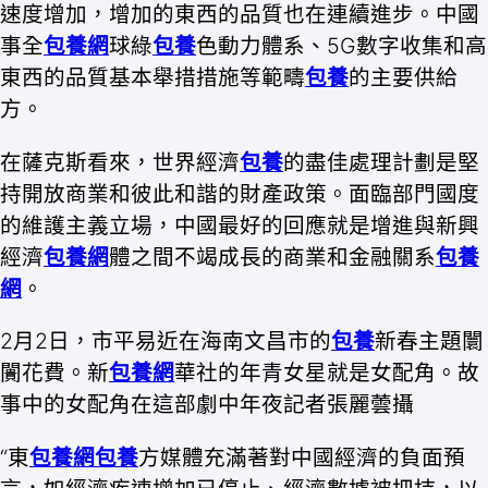
速度增加，增加的東西的品質也在連續進步。中國
事全
包養網
球綠
包養
色動力體系、5G數字收集和高
東西的品質基本舉措措施等範疇
包養
的主要供給
方。
在薩克斯看來，世界經濟
包養
的盡佳處理計劃是堅
持開放商業和彼此和諧的財產政策。面臨部門國度
的維護主義立場，中國最好的回應就是增進與新興
經濟
包養網
體之間不竭成長的商業和金融關系
包養
網
。
2月2日，市平易近在海南文昌市的
包養
新春主題闤
闠花費。新
包養網
華社的年青女星就是女配角。故
事中的女配角在這部劇中年夜記者張麗蕓攝
“東
包養網
包養
方媒體充滿著對中國經濟的負面預