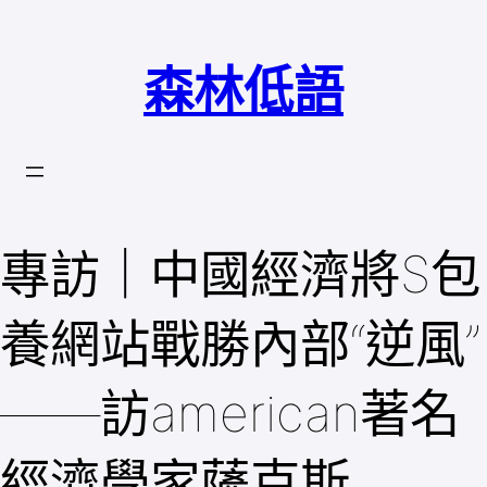
跳
至
森林低語
主
要
內
容
專訪｜中國經濟將S包
養網站戰勝內部“逆風”
——訪american著名
經濟學家薩克斯