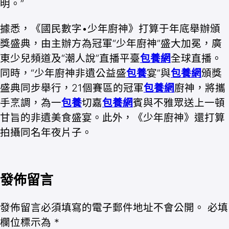
明。”
據悉，《國民數字•少年廚神》打算于年底舉辦頒
獎盛典，由主辦方為冠軍“少年廚神”盛大加冕，廣
東少兒頻道及“潮人說”直播平臺
包養網
全球直播。
同時，“少年廚神非遺公益盛
包養
宴”與
包養網
頒獎
盛典同步舉行，21個賽區的冠軍
包養網
廚神，將攜
手烹調，為一
包養
切嘉
包養網
賓與不雅眾送上一頓
甘旨的非遺美食盛宴。此外，《少年廚神》還打算
拍攝同名年夜片子。
發佈留言
發佈留言必須填寫的電子郵件地址不會公開。
必填
欄位標示為
*