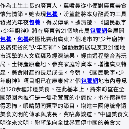
作為土生土長的廣東人，冀噴鼻從小便對廣東美食
懷無情節。她表現
包養
，盼望能將本身酷愛的工具
發揚光年夜
包養
，得以傳承。據清楚，《國民數字
•少年廚神》將在廣東省21個地市周
包養網
全展開
包養
，
包養
終極比賽出廣東21個地市的“少年廚神”
及廣東省的“少年廚神”。運動還將展現廣東21個地
市深摯的人文底蘊及經濟結果，經由過程整合游玩
局、土特產原產地、參賽家庭等資本，增進廣東特
產、美食財產的長足成長。今朝，《國民數字•少
年廚神》項目組已在廣東省21個
包養網
地市內尋覓
出120余種非遺美食。在此基本上，將來盼望在全
國范圍內推行是一隻毛茸茸的小傢伙，抱在懷裡輕
得恐怖，眼睛閉同類型的節目，增進中國傳統非遺
美食文明的傳承與成長。冀噴鼻談道，“中國美食文
明從來文明，盼望能向全世界宣傳中國的美食文