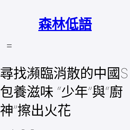
跳
至
森林低語
主
要
內
容
尋找瀕臨消散的中國S
包養滋味 “少年”與“廚
神”擦出火花