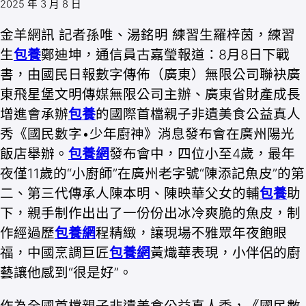
2025 年 3 月 8 日
金羊網訊 記者孫唯、湯銘明 練習生羅梓茵，練習
生
包養
鄭迪坤，通信員古嘉瑩報道：8月8日下戰
書，由國民日報數字傳佈（廣東）無限公司聯袂廣
東飛星堡文明傳媒無限公司主辦、廣東省財產成長
增進會承辦
包養
的國際首檔親子非遺美食公益真人
秀《國民數字•少年廚神》消息發布會在廣州陽光
飯店舉辦。
包養網
發布會中，四位小至4歲，最年
夜僅11歲的“小廚師”在廣州老字號“陳添記魚皮”的第
二、第三代傳承人陳本明、陳映華父女的輔
包養
助
下，親手制作出出了一份份出冰冷爽脆的魚皮，制
作經過歷
包養網
程精緻，讓現場不雅眾年夜飽眼
福，中國烹調巨匠
包養網
黃熾華表現，小伴侶的廚
藝讓他感到“很是好”。
作為全國首檔親子非遺美食公益真人秀，《國民數