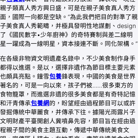
親子類真人秀方興日盛，可是在親子美食真人秀方
面，國際一向都是空缺。“為此我們把目的對準了親
子美食真人秀範疇，并極具發明性地謀劃、design
了《國民數字•少年廚神》的奇特賽制與差二線明
星一躍成為一線明星，資本接連不斷。同化架構。”
在各級非物資文明遺產名錄中，不少美食制作身手
都得以進選。是以，選擇非遺作為節目標主要元素
也頗具亮點。鐘雪
包養
鋒表現，中國的美食是世界
著名的，可是一向以來，孩子們被……很多東方的
食物籠罩，而進選非遺的很多美食都是有奇特記憶
和汗青傳承
包養網
的，盼望經由過程節目可以或許
發掘傳統中華麗食，并傳承下往。據陽光雨露片子
文明財產平臺開創人冀噴鼻先容，節目旨在經由過
程親子間的美食主題互動，傳遞中華傳統美食文