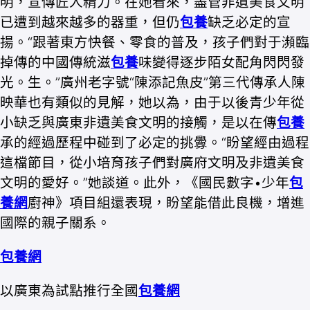
明，宣傳匠人精力。在她看來，盡管非遺美食文明
已遭到越來越多的器重，但仍
包養
缺乏必定的宣
揚。“跟著東方快餐、零食的普及，孩子們對于瀕臨
掉傳的中國傳統滋
包養
味變得逐步陌女配角閃閃發
光。生。”廣州老字號“陳添記魚皮”第三代傳承人陳
映華也有類似的見解，她以為，由于以後青少年從
小缺乏與廣東非遺美食文明的接觸，是以在傳
包養
承的經過歷程中碰到了必定的挑釁。“盼望經由過程
這檔節目，從小培育孩子們對廣府文明及非遺美食
文明的愛好。”她談道。此外，《國民數字•少年
包
養網
廚神》項目組還表現，盼望能借此良機，增進
國際的親子關系。
包養網
以廣東為試點推行全國
包養網