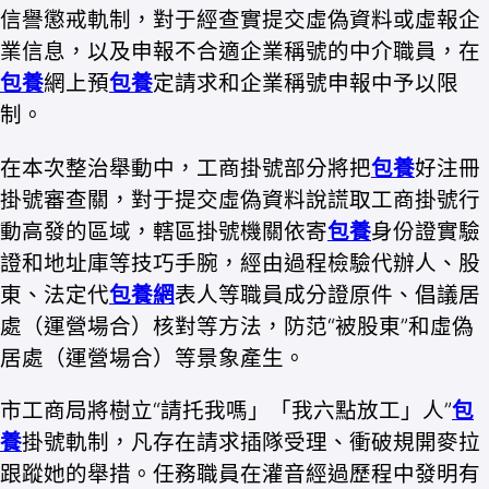
信譽懲戒軌制，對于經查實提交虛偽資料或虛報企
業信息，以及申報不合適企業稱號的中介職員，在
包養
網上預
包養
定請求和企業稱號申報中予以限
制。
在本次整治舉動中，工商掛號部分將把
包養
好注冊
掛號審查關，對于提交虛偽資料說謊取工商掛號行
動高發的區域，轄區掛號機關依寄
包養
身份證實驗
證和地址庫等技巧手腕，經由過程檢驗代辦人、股
東、法定代
包養網
表人等職員成分證原件、倡議居
處（運營場合）核對等方法，防范“被股東”和虛偽
居處（運營場合）等景象產生。
市工商局將樹立“請托我嗎」「我六點放工」人”
包
養
掛號軌制，凡存在請求插隊受理、衝破規開麥拉
跟蹤她的舉措。任務職員在灌音經過歷程中發明有