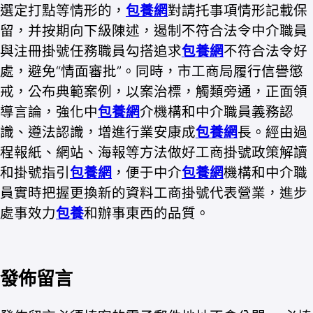
選定打點等情形的，
包養網
對請托事項情形記載保
留，并按期向下級陳述，遏制不符合法令中介職員
與注冊掛號任務職員勾搭追求
包養網
不符合法令好
處，避免“情面審批”。同時，市工商局履行信譽懲
戒，公布典範案例，以案治標，觸類旁通，正面領
導言論，強化中
包養網
介機構和中介職員義務認
識、遵法認識，增進行業安康成
包養網
長。經由過
程報紙、網站、海報等方法做好工商掛號政策解讀
和掛號指引
包養網
，便于中介
包養網
機構和中介職
員實時把握更換新的資料工商掛號代表營業，進步
處事效力
包養
和辦事東西的品質。
發佈留言