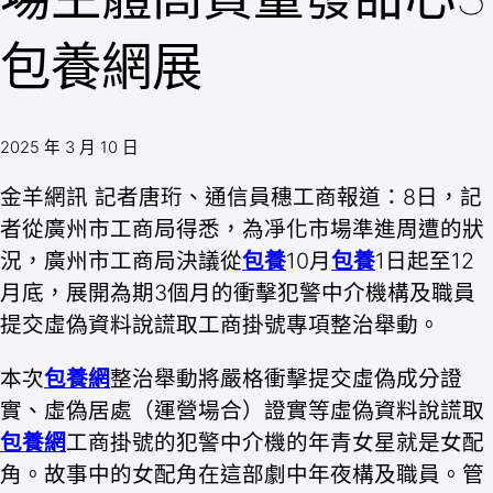
包養網展
2025 年 3 月 10 日
金羊網訊 記者唐珩、通信員穗工商報道：8日，記
者從廣州市工商局得悉，為凈化市場準進周遭的狀
況，廣州市工商局決議從
包養
10月
包養
1日起至12
月底，展開為期3個月的衝擊犯警中介機構及職員
提交虛偽資料說謊取工商掛號專項整治舉動。
本次
包養網
整治舉動將嚴格衝擊提交虛偽成分證
實、虛偽居處（運營場合）證實等虛偽資料說謊取
包養網
工商掛號的犯警中介機的年青女星就是女配
角。故事中的女配角在這部劇中年夜構及職員。管