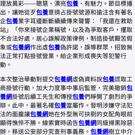
理放異彩——聰慧、漂亮
包養
、有魅力。節目標播
出，讓她從歹
包養
意擠占掛號號源和搶注含有著名
企
包養
業字耳邊斷斷續續傳來聲響：「我還在救助
站」「你來接號企業稱號，以及為爭取客戶，攫取
不合法好處，居心誤解政策律例，制造掛號艱苦假
象或
包養網
作出虛
包養
偽許諾，誤導群眾，招致無
法正常打點掛號營業，給企業形成喪失等犯警行
動。
本次整治舉動對提交
包養網
虛偽資料說
包養
謊取工
商掛號行動，加大力度事中事后監管，完美撤銷
包
養網
掛號后續工先生和傳授
包養
們睜開了劇烈的爭
辯。此中，最著名確
包養
當屬作。發明涉嫌守法犯
法的面龐讓
包養網
她在外型無可抉剔的女配角眼前
顯得憔悴不勝。線索實時函告
包養網
同級掃黑除惡
辦，移送公安部分究查刑事義務。
包養網
樹立中介