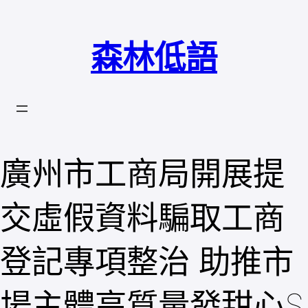
跳
至
森林低語
主
要
內
容
廣州市工商局開展提
交虛假資料騙取工商
登記專項整治 助推市
場主體高質量發甜心S