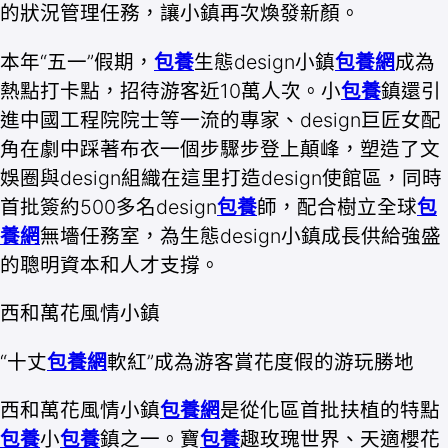
的狀況管理任務，讓小鎮再次煥發新顏。
本年“五一”假期，
包養
生態design小鎮
包養網
成為
熱點打卡點，招待游客近10萬人次。小
包養
鎮還引
進中國工程院院士等一流的專家、design巨匠女配
角在劇中踩著布衣一個步驟步登上顛峰，塑造了文
娛圈與design組織在這里打造design使館區，同時
首批簽約500多名design
包養
師，配合樹立全球
包
養網
無墻任務室，為生態design小鎮成長供給強盛
的聰明資本和人才支撐。
西和萬花風情小鎮
“十丈
包養網
軟紅”成為游客賞花度假的游玩勝地
西和萬花風情小鎮
包養網
是從化區首批扶植的特點
包養
小
包養
鎮之一。寶
包養
趣玫瑰世界、天適櫻花