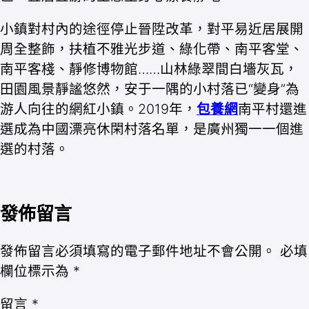
小鎮對村內的途徑停止晉陞改革，對平易近居展開
周全整飾，扶植不雅光步道、綠化帶、南平客堂、
南平客棧、靜修博物館……山林綠翠間白墻灰瓦，
田園風景靜謐悠然，安于一隅的小村落已“變身”為
游人向往的網紅小鎮。2019年，
包養網
南平村還進
選成為中國漂亮休閑村落名單，是廣州獨一一個進
選的村落。
發佈留言
發佈留言必須填寫的電子郵件地址不會公開。
必填
欄位標示為
*
留言
*