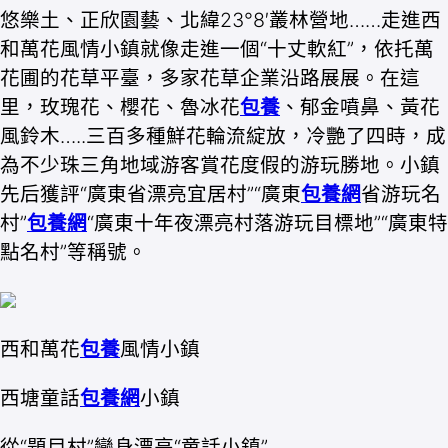
悠樂土、正欣園藝、北緯23°8′叢林營地……走進西
和萬花風情小鎮就像走進一個“十丈軟紅”，依托萬
花圃的花草平臺，多家花草企業沿路展展。在這
里，玫瑰花、櫻花、魯冰花
包養
、郁金噴鼻、黃花
風鈴木…..三百多種鮮花輪流綻放，冷艷了四時，成
為不少珠三角地域游客賞花度假的游玩勝地。小鎮
先后獲評“廣東省漂亮宜居村”“廣東
包養網
省游玩名
村”
包養網
“廣東十年夜漂亮村落游玩目標地”“廣東特
點名村”等稱號。
西和萬花
包養
風情小鎮
西塘童話
包養網
小鎮
從“題目村”變身漂亮“童話小鎮”