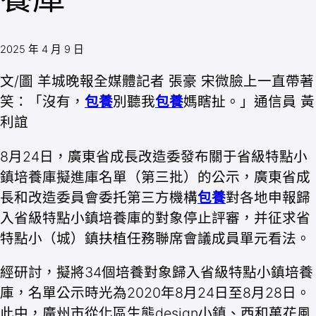
2025 年 4 月 9 日
文/圖 羊城晚報全媒體記者 張豪 宋微臉上一直帶著
笑：「沒有，
包養
別聽我
包養
媽瞎扯。」通信員 黃
利誼
8月24日，廣東省成長改造委發布關于省級特點小
鎮培養庫擬進庫名單（第三批）的公示，廣東省成
長和改造委員會委托第三方機構
包養
對各地申報歸
入省級特點小鎮培養庫的對象停止評審，并征求省
特點小（城）鎮扶植任務聯席會議成員單元看法。
經研討，擬將34個培養對象歸入省級特點小鎮培養
庫，名單公示時光為2020年8月24日至8月28日。
此中，廣州市從化區生態design小鎮、西和萬花風