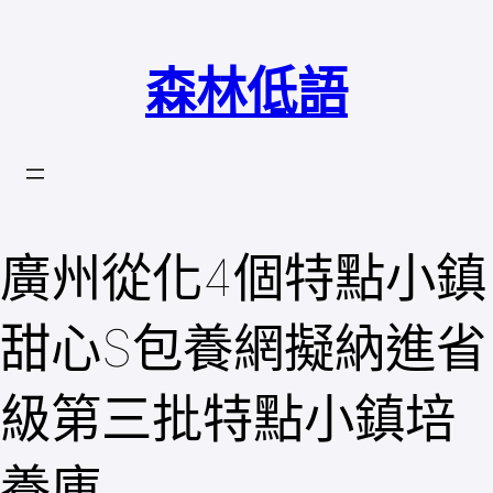
跳
至
森林低語
主
要
內
容
廣州從化4個特點小鎮
甜心S包養網擬納進省
級第三批特點小鎮培
養庫