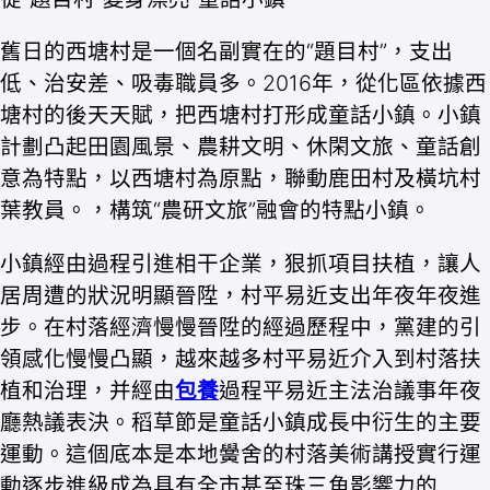
舊日的西塘村是一個名副實在的“題目村”，支出
低、治安差、吸毒職員多。2016年，從化區依據西
塘村的後天天賦，把西塘村打形成童話小鎮。小鎮
計劃凸起田園風景、農耕文明、休閑文旅、童話創
意為特點，以西塘村為原點，聯動鹿田村及橫坑村
葉教員。，構筑“農研文旅”融會的特點小鎮。
小鎮經由過程引進相干企業，狠抓項目扶植，讓人
居周遭的狀況明顯晉陞，村平易近支出年夜年夜進
步。在村落經濟慢慢晉陞的經過歷程中，黨建的引
領感化慢慢凸顯，越來越多村平易近介入到村落扶
植和治理，并經由
包養
過程平易近主法治議事年夜
廳熱議表決。稻草節是童話小鎮成長中衍生的主要
運動。這個底本是本地黌舍的村落美術講授實行運
動逐步進級成為具有全市甚至珠三角影響力的