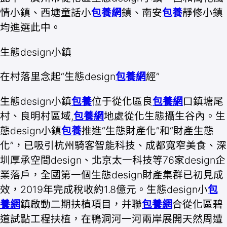
情小鎮、西塘童話小
包養網
鎮、南安
包養
靜修小鎮
均進選此中。
生態design小鎮
在村落里念起“生態design
包養網
經”
生態design小鎮
包養
位于從化區良
包養網
口鎮塘尾
村、良明村區域,
包養網
地處從化生態攝生谷內。生
態design小鎮
包養
推進“生態財產化”和“財產生態
化”，已吸引杭州騎客智能科技、成都寬窄美食、深
圳厚承空間design、北京太一科技等76家design企
業落戶，全國第一個生態design財產集群已初見成
效，2019年完成稅收約1.8億元。生態design小
包
養網
鎮啟動二期扶植項目，并聯
包養網
合從化區碧
道試點工程扶植，在鴨洞河一河兩岸展開天然周遭