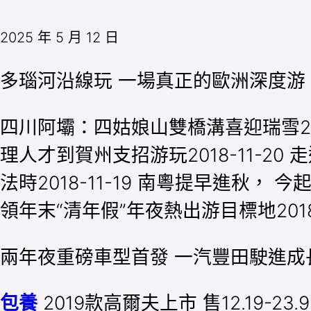
2025 年 5 月 12 日
多瑙河沿線玩 一場真正的歐洲深度游
四川阿壩：四姑娘山雙橋溝喜迎瑞雪2018
理人才到賀州支招游玩2018-11-20 
法時2018-11-19 南粵提早進秋， 今
領年末“清年假”年夜熱出游目標地2018-
​兩年夜重磅車型首發 一汽豐田駛進
包養
2019款高爾夫上市 售12.19-