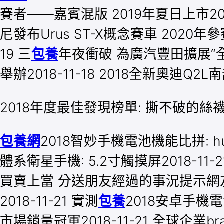
賽者——嘉賓混版 2019年夏日上市201
尼發布Urus ST-X概念賽車 2020年參賽
19 三
包養
年夜衝破 為廣汽豐田擴展“全
舉辦2018-11-18 2018全新奧迪Q2
2018年度最佳發現榜單: 撕不破的
包養網
2018智妙手機電池機能比拼: hua
體系衛星手機: 5.2寸觸摸屏2018-11
買賣上當 分送朋友經過的事況提示網友
2018-11-21 實測
包養
2018安卓手機電池
市場銷量冠軍2018-11-21 全球企業