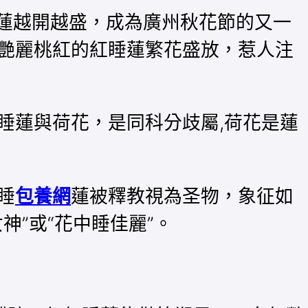
睡蓮越開越盛，成為廣州秋花節的又一
艷麗桃紅的紅睡蓮繁花盛放，惹人注
睡蓮與荷花，是同科分歧屬,荷花是蓮
睡
包養網
蓮被釋教視為圣物，象征如
”或“花中睡佳麗”。