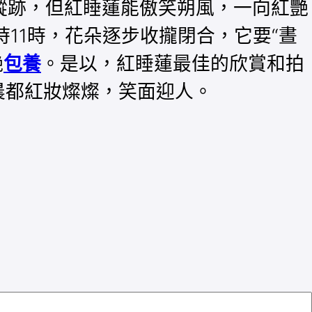
蹤跡，但紅睡蓮能傲笑朔風，一向紅艷
11時，花朵逐步收攏閉合，它要“晝
艷
包養
。是以，紅睡蓮最佳的欣賞和拍
晨都紅妝燦燦，笑面迎人。