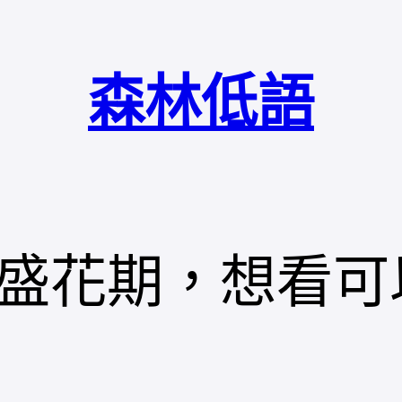
森林低語
盛花期，想看可