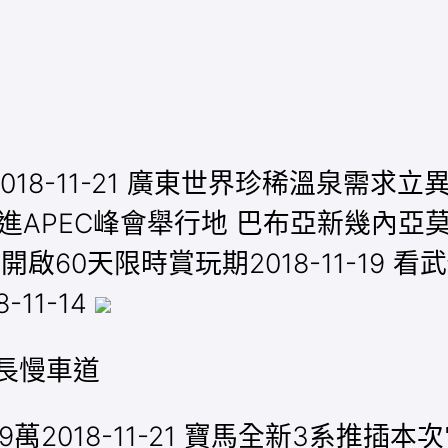
-11-21 廣東世界珍稀溫泉需求立異驅
走進APEC峰會舉行地 巴布亞新幾內亞莫爾
起開啟60天限時賞玩期2018-11-19 看
11-14
成長慢車道
23.99萬2018-11-21 寶馬全新3