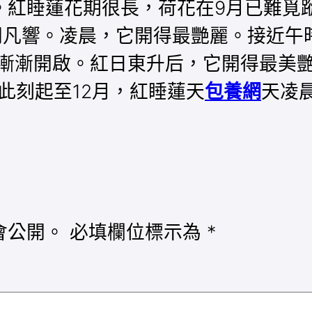
。紅睡蓮花期很長，荷花在9月已難覓
同凡響。凌晨，它開得最艷麗。接近午時
才漸漸開啟。紅日東升后，它開得最美
此刻起至12月，紅睡蓮天
包養網
天凌
會公開。
必填欄位標示為
*