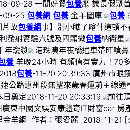
-09-28 一間好餐
包養
廳 讓長假聚首
09-25
包養網
包養
金羊圖庫
包養
圖片故
包養網
事】別小瞧了喀什這頓不
利發射實驗六號及四顆微
包養
納衛星
千年瓊漿
港珠澳年夜橋通車帶旺噴鼻
包養
羊晚24小時 有顏值有實力！70多國
018
包養
-11-20 20:39:33 
 從莞高速公路惠州段無望來歲春運前主線通車201
018-11-20 20:33:19
前往頂
廣東中國文娛安康體育IT財富car 
 作者：張愛麗 2018-11-21 [