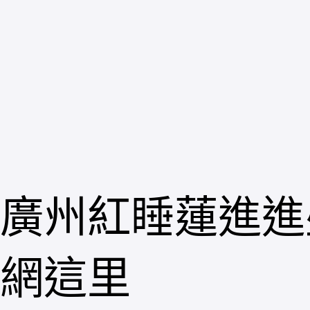
跳
至
主
要
內
容
廣州紅睡蓮進進
網這里