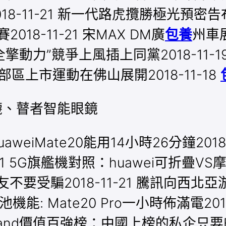
8-11-21 新一代路虎攬勝極光預密告布 
2018-11-21 宋MAX DM廣
包養
州車展
擎動力”競爭上風插上同黨2018-11-
L南部區上市運動在佛山展開2018-11-18
絲襪、瞽者智能眼鏡
weiMate20能用14小時26分鐘2018
-21 5G旗艦機對照：huawei可折疊VS
不要受騙2018-11-21 騰訊向西
機能: Mate20 Pro一小時佈滿電201
brand價值百強榜：中國上榜的私企只要B