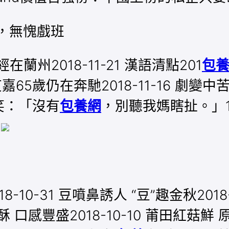
，無愧戲班
在蘭州2018-11-21 漢語清點201
包
嘉65歲仍在奔馳2018-11-16 劇變中苦
笑：「沒有
包養網
，別聽我媽瞎扯。」18
5
10-31 豆噴鼻誘人 “豆”趣金秋201
黃酥 口感豐盛2018-10-10 莆田紅菇鮮