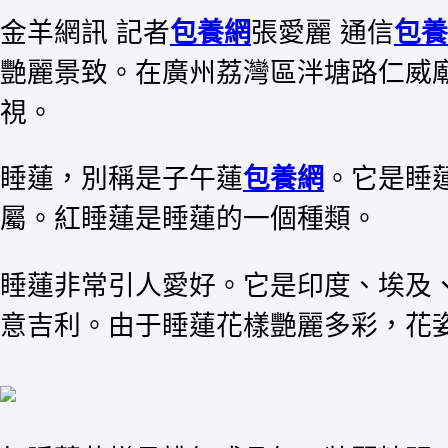
金羊網訊 記者
包養網
張愛麗 通信
包養
艷麗景致。在廣州荔灣區泮塘路仁威
視。
睡蓮，別稱是子午蓮
包養網
。它是睡
屬。紅睡蓮是睡蓮的一個種類。
睡蓮非常引人愛好。它是印度、埃及
意吉利。由于睡蓮花樣艷麗多彩，花姿