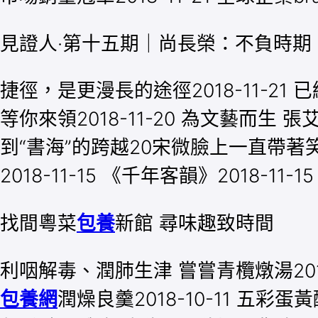
見證人·第十五期｜尚長榮：不負時期
捷徑，是更漫長的途徑2018-11-21 已經
等你來領2018-11-20 為文藝而生 張艾
到“書海”的跨越20宋微臉上一直帶著
2018-11-15 《千年客韻》2018-11-1
找間粵菜
包養
新館 尋味趣致時間
利咽解毒、潤肺生津 嘗嘗青欖燉湯2018-
包養網
潤燥良羹2018-10-11 五彩蛋