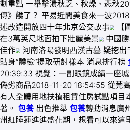
劃重點 一舉擊潰秋乏、秋燥、悲秋2018
傳》饞了？ 平易近間美食來一波2018-
述改造開放四十年北京公交故事
【
在3萬英尺地面拍下壯麗美景
中國勝
佳作
河南洛陽發明西漢古墓 疑挖出
貼身“體檢”提取研討樣本 消息排行榜
20:39:33 視覺：一副眼鏡成績一座城2
偽劣商品2018-11-20 18:54:55
有人全體用地扶植租賃住房試點項目本日奠定2
著。
包養
出色推舉
包養
轉動消息廣州
州紅睡蓮進進盛花期，想看可以來這里金羊網