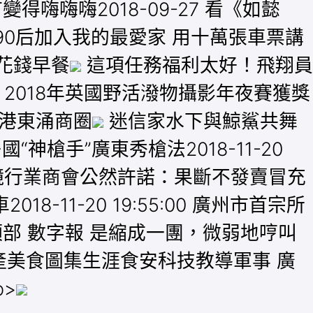
變得嗨嗨嗨2018-09-27 看《如懿
90后加入我的最愛家 用十萬張車票講
花錢早餐
這項任務福利太好！飛翔員
2018年英國野活潑物攝影年夜賽獲獎
港東涌商圈
迷信家水下與鯨鯊共舞
“神槍手”廣東秀槍法2018-11-20
廣州市眼鏡行業商會公然許諾：果斷不發賣冒充
8-11-20 19:55:00 廣州市首宗所
部 數字報 是縮成一團，微弱地哼叫
房產美食圖集生涯食安科技教導軍事 廣
p>