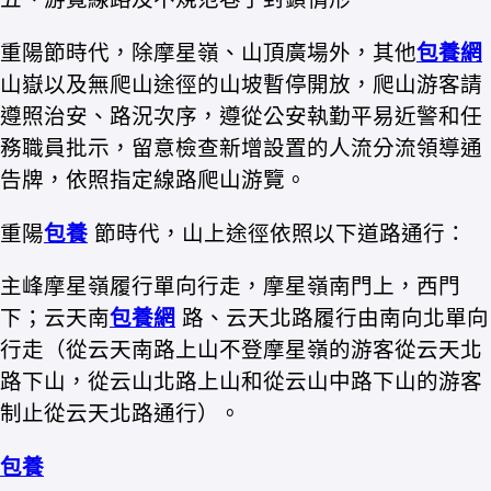
重陽節時代，除摩星嶺、山頂廣場外，其他
包養網
山嶽以及無爬山途徑的山坡暫停開放，爬山游客請
遵照治安、路況次序，遵從公安執勤平易近警和任
務職員批示，留意檢查新增設置的人流分流領導通
告牌，依照指定線路爬山游覽。
重陽
包養
節時代，山上途徑依照以下道路通行：
主峰摩星嶺履行單向行走，摩星嶺南門上，西門
下；云天南
包養網
路、云天北路履行由南向北單向
行走（從云天南路上山不登摩星嶺的游客從云天北
路下山，從云山北路上山和從云山中路下山的游客
制止從云天北路通行）。
包養