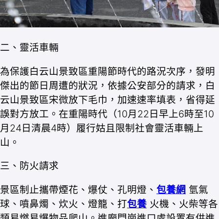
二、靈活車輛
為保護白云山景致區重陽節時代的路況次序，發明
傑出的節日周遭的狀況，依據公安部分的請求，白
云山景致區宋微放下毛巾，加速速率填表，省得延
誤對方放工。在重陽時代（10月22日早上6時至10
月24日清晨4時）履行姑且限制社會靈活車輛上
山。
三、防火請求
景區制止攜帶煙花、爆仗、孔明燈、
包養網
氫氣
球、噴鼻燭、炊火、燈籠、打
包養
火機、火柴等各
類易燃易爆物品爬山。進廟門崗進口處設置有供進