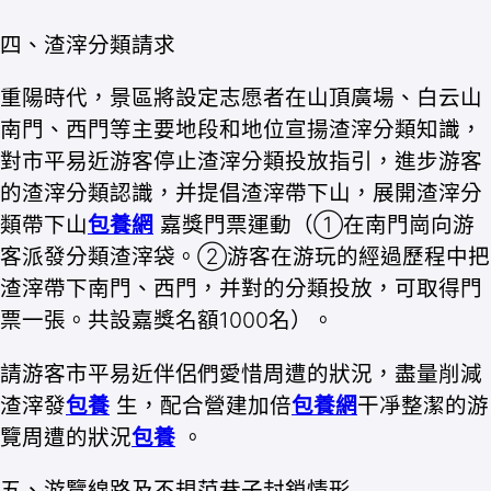
四、渣滓分類請求
重陽時代，景區將設定志愿者在山頂廣場、白云山
南門、西門等主要地段和地位宣揚渣滓分類知識，
對市平易近游客停止渣滓分類投放指引，進步游客
的渣滓分類認識，并提倡渣滓帶下山，展開渣滓分
類帶下山
包養網
嘉獎門票運動（①在南門崗向游
客派發分類渣滓袋。②游客在游玩的經過歷程中把
渣滓帶下南門、西門，并對的分類投放，可取得門
票一張。共設嘉獎名額1000名）。
請游客市平易近伴侶們愛惜周遭的狀況，盡量削減
渣滓發
包養
生，配合營建加倍
包養網
干凈整潔的游
覽周遭的狀況
包養
。
五、游覽線路及不規范巷子封鎖情形