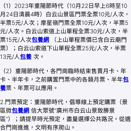
（1）2023年重陽節時代（10月22日早上6時至10
月24日清晨4時）白云山景區門票全票10元/人次，
半票5元/人次；摩星嶺門票全票10元/人次，半票5
元/人次。白云山索道上山單程全票30元/人次，半
票15元/人次
包養網
（上山單程票價已含白云廟門
票）；白云山索道下山單程全票25元/人次，半票
13元/人
包養
次。
（2）重陽節時代，各門崗臨時結束售賣月卡、年
卡、半年卡，之前購置門票中的各類月票、半年
包
養
票、年票可以應用。
2.門票預定：重陽節時代，倡導線上預定購票（景
區微
包養網
信大眾號“廣州市白云山景致勝景
區”）；請提早時光預定，盡量選擇公共路況，從適
合門崗進進，文明有序爬山。