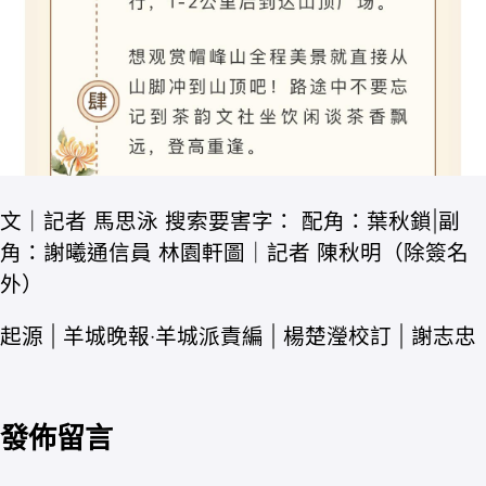
文｜記者 馬思泳 搜索要害字： 配角：葉秋鎖|副
角：謝曦通信員 林園軒圖｜記者 陳秋明（除簽名
外）
起源 | 羊城晚報·羊城派責編 | 楊楚瀅校訂 | 謝志忠
發佈留言