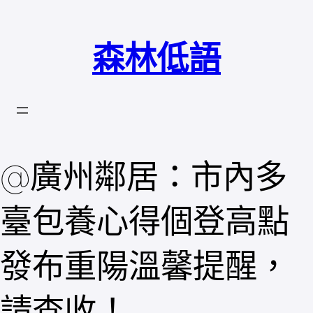
跳
至
森林低語
主
要
內
容
@廣州鄰居：市內多
臺包養心得個登高點
發布重陽溫馨提醒，
請查收！