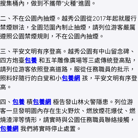
搜集桶內，做到不攜帶“火種”進園。
二、不在公園內抽煙。越秀公園從2017年起就履行
禁煙辦法，全園范圍內制止抽煙，請列位游客嚴厲
遵照公園禁煙規則，不在公園內抽煙。
三、平安文明有序登高。越秀公園有中山留念碑、
四方炮臺
包養
和五羊雕像廣場等三處傳統登高點，
請列位游客依照登高道路，服從任務職員的批示，
照料好隨行的白叟和小
包養網
孩，平安文明有序登
高。
四、
包養
積
包養網
極告發山林火警隱患。列位游
客一旦發明園內存在生火野炊、燃放煙花爆仗、燃
燒渣滓等情形，請實時與公園任務職員聯絡接觸，
包養網
我們將實時停止處置。