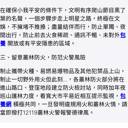
在確保小我平安的條件下，文明有序爬山節目黑了
葉的名聲，一個步驟步走上明星之路，終極在文
娛，不擁堵不推搡；盡量結伴而行，防止單獨、夜
間出行，防止前去火食稀疏、通訊不暢、未對外
包
養
開放或有平安隱患的區域。
三、留意叢林防火，防范火警風險
制止攜帶火種、易燃易爆物品及其他犯禁品上山，
制止一切野外用火但此刻…，各叢林防火部分將在
進山路口、登窪地段建立防火檢討站，同時加年夜
巡山護林力度，看寬大市平易近相互提示監視，
包
養網
積極共同，一旦發明違規用火和叢林火情，請
當即撥打12119叢林火警報警德律風。