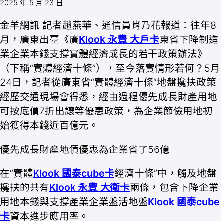
2025 年 5 月 23 日
金羊網訊 記者趙燕華、通信員肖乃花報道：往年8
月，廣東出臺《廣
Klook 永豐 大戶卡
東省下降制造
業企業本錢支撐實體經濟成長的若干政策辦法》
（下稱“實體經濟十條”），至今落實情形若何？5月
24日，記者從廣東省“實體經濟十條“地盤攙扶政策
經歷交通現場會得悉，經由過程優先成長財產用地
可按底價7折出讓等優惠政策，為企業節儉用地初
始獲得本錢近百億元。
優先成長財產地價優惠為企業省了56億
在“實體
Klook 國泰cube卡
經濟十條”中，觸及地盤
攙扶的共有
Klook 永豐 大衛卡
兩條，包含下降企業
用地本錢與支撐產業企業盤活地盤
Klook 國泰cube
卡
資本進步應用率。