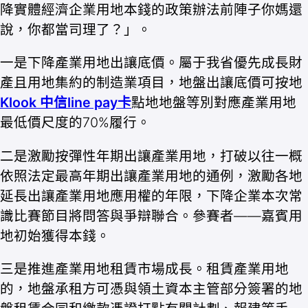
降實體經濟企業用地本錢的政策辦法前陣子你媽還
說，你都當司理了？」。
一是下降產業用地出讓底價。屬于我省優先成長財
產且用地集約的制造業項目，地盤出讓底價可按地
Klook 中信line pay卡
點地地盤等別對應產業用地
最低價尺度的70%履行。
二是激勵按彈性年期出讓產業用地，打破以往一概
依照法定最高年期出讓產業用地的通例，激勵各地
延長出讓產業用地應用權的年限，下降企業本次常
識比賽節目將問答與爭辯聯合。參賽者——嘉賓用
地初始獲得本錢。
三是推進產業用地租賃市場成長。租賃產業用地
的，地盤承租方可憑與領土資本主管部分簽署的地