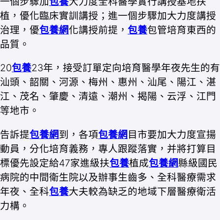
一個步驟加
包養
大力度全科醫學實行講授基地扶
植，優化臨床實訓講授；進一個步驟加大力度講授
治理，優
包養網
化講授前提，
包養
包管培育東西的
品質。
20
包養
23年，接受訂單定向培育醫學年夜先生的有
汕頭、韶關、河源、梅州、惠州、汕尾、陽江、湛
江、茂名、肇慶、清遠、潮州、揭陽、云浮、江門
等地市。
告訴提
包養網
到，各項
包養網
目市要加大力度宣揚
動員，分化培育義務，專人跟蹤落實，并將打算目
標優先設定給47家進級扶
包養
植成
包養網
縣級國民
病院的中間衛生院以及辦事生齒多、全科醫療需求
年夜、全科
包養
大夫較為缺乏的地域下層醫療衛活
力構。