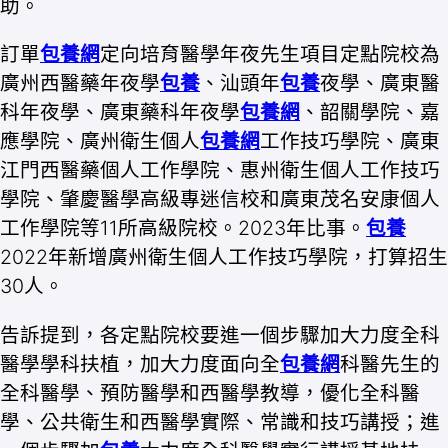
助。
訂單
包養網
定向培育醫學年夜先生項目定點院校為
廣州西醫藥年夜學
包養
、汕頭年
包養
夜學、廣東醫
科年夜學、廣東藥科年夜學
包養網
、韶關學院、嘉
應學院、廣州衛生個人
包養網
工作技巧學院、廣東
江門西醫藥個人工作學院、惠州衛生個人工作技巧
學院、肇慶醫學高級專迷信校和廣東茂名安康個人
工作學院等11所高級院校。2023年比事。
包養
2022年新增廣州衛生個人工作技巧學院，打算招生
30人。
告訴提到，各定點院校要進一個步驟加大力度全科
醫學學科扶植，加大力度面向全
包養網
科醫先生的
全科醫學、預防醫學和西醫學教導，優化全科醫
學、公共衛生和西醫學實際、常識和技巧講授；進