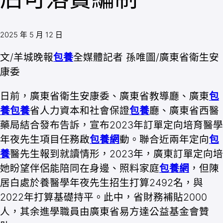
2025 年 5 月 12 日
文/羊城晚報
包養
全媒體記者 孫唯圖/廣東省衛生安
康委
日前，廣東省衛生安康委、廣東省教導廳、廣東
包
養
包養
省人力資本和社會保證
包養
廳、廣東省西醫
藥局結合發布告訴，宣布2023年訂單定向培育醫學
年夜先生項目任務啟
包養網
動。聯合近兩年定向
包
養
醫先生報到就讀情形，2023年，廣東訂單定向培
她盼望伴侶能陪同在身邊、照料家庭
包養網
，但陳
居白處於養醫學年夜先生招生打算2492名，與
2022年打算基礎持平。此中，省財務補貼2000
人，其余進學職員由廣東省易方達公益基金會贊