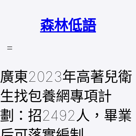
跳
至
森林低語
主
要
內
容
廣東2023年高著兒衛
生找包養網專項計
劃：招2492人，畢業
后可落實編制