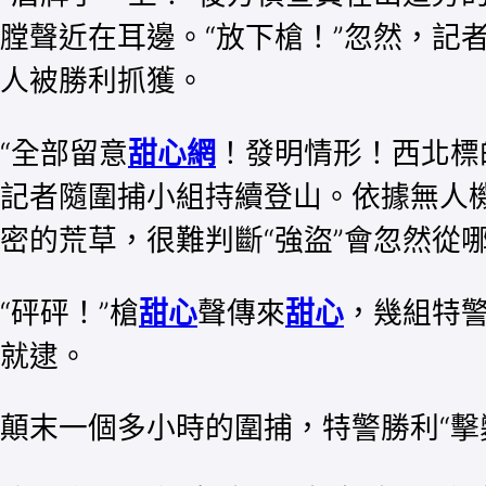
膛聲近在耳邊。“放下槍！”忽然，記
人被勝利抓獲。
“全部留意
甜心網
！發明情形！西北標
記者隨圍捕小組持續登山。依據無人
密的荒草，很難判斷“強盜”會忽然從
“砰砰！”槍
甜心
聲傳來
甜心
，幾組特
就逮。
顛末一個多小時的圍捕，特警勝利“擊斃