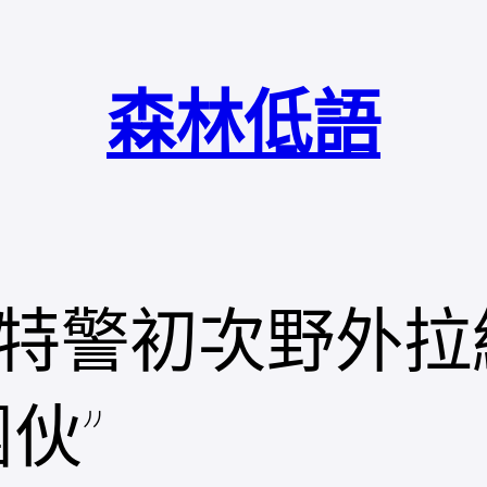
森林低語
特警初次野外拉
伙”