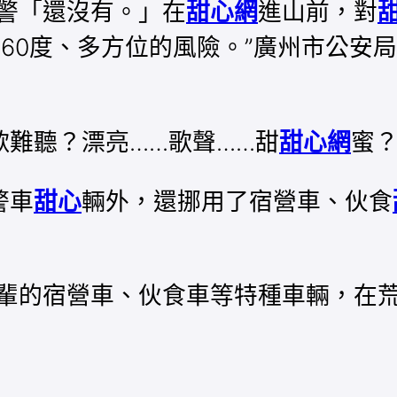
警「還沒有。」在
甜心網
進山前，對
60度、多方位的風險。”廣州市公安
難聽？漂亮……歌聲……甜
甜心網
蜜
警車
甜心
輛外，還挪用了宿營車、伙食
輩的宿營車、伙食車等特種車輛，在荒