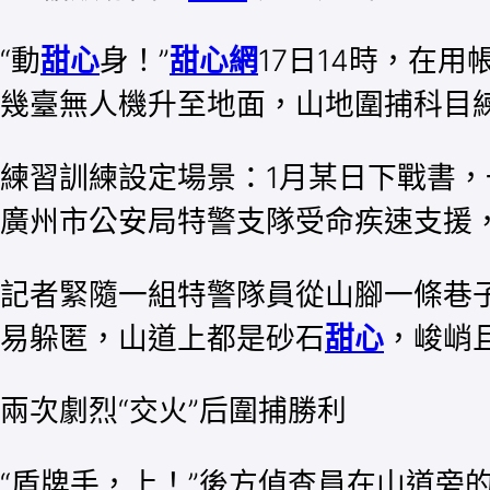
“動
甜心
身！”
甜心網
17日14時，在
幾臺無人機升至地面，山地圍捕科目
練習訓練設定場景：1月某日下戰書
廣州市公安局特警支隊受命疾速支援
記者緊隨一組特警隊員從山腳一條巷
易躲匿，山道上都是砂石
甜心
，峻峭
兩次劇烈“交火”后圍捕勝利
“盾牌手，上！”後方偵查員在山道旁