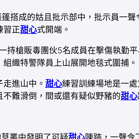
用帳篷搭成的姑且批示部中，批示員一聲
練習正
甜心
式開端。
，一持槍販毒團伙5名成員在擊傷執勤
，組織特警隊員上山展開地毯式圍捕。
子走進山中。
甜心
練習訓練場地是一處
且不難滑倒，間或還有疑似野豬的
甜心
的草叢中發明了可疑
甜心
陳跡，一聲令