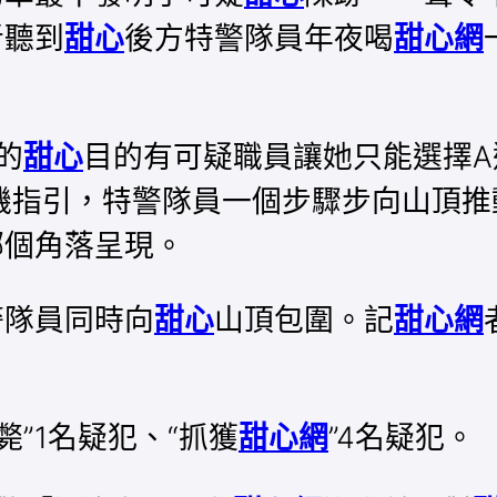
者聽到
甜心
後方特警隊員年夜喝
甜心網
的
甜心
目的有可疑職員讓她只能選擇A
機指引，特警隊員一個步驟步向山頂推
哪個角落呈現。
警隊員同時向
甜心
山頂包圍。記
甜心網
”1名疑犯、“抓獲
甜心網
”4名疑犯。