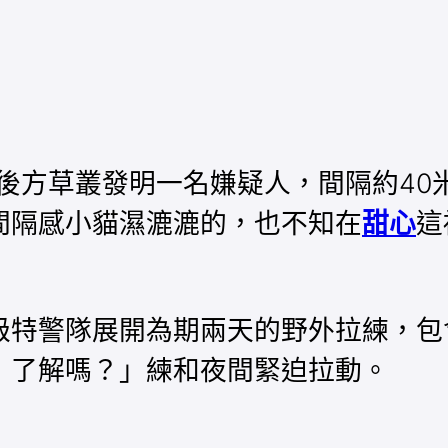
後方草叢發明一名嫌疑人，間隔約40
間隔感小貓濕漉漉的，也不知在
甜心
這
級特警隊展開為期兩天的野外拉練，包
，了解嗎？」練和夜間緊迫拉動。