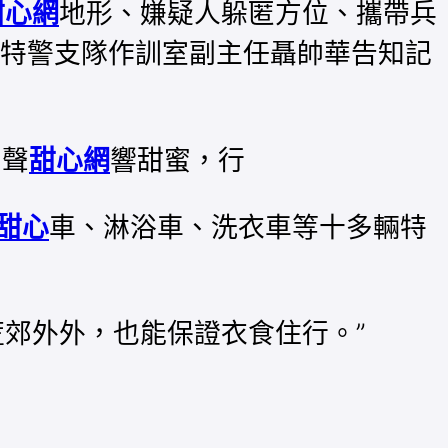
甜心網
地形、嫌疑人躲匿方位、攜帶兵
局特警支隊作訓室副主任聶帥華告知記
？聲
甜心網
響甜蜜，行
甜心
車、淋浴車、洗衣車等十多輛特
郊外外，也能保證衣食住行。”