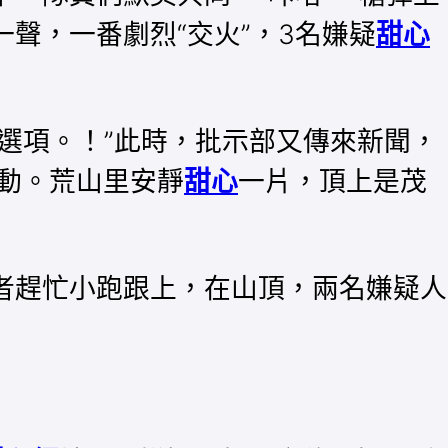
一聲，一番劇烈“交火”，3名嫌疑
甜心
選項。！”此時，批示部又傳來新聞，
動。荒山里安靜
甜心
一片，頂上是茂
者趕忙小跑跟上，在山頂，兩名嫌疑人