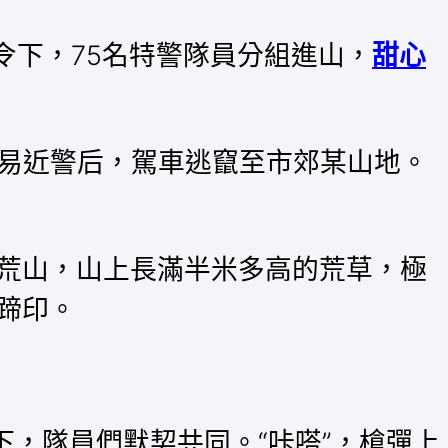
令下，75名特警隊員分組進山，
甜心
平易近警后，駕車逃竄至市郊某山地。
荒山，山上長滿半米多高的荒草，極
蹄印。
下，隊員們默契共同。“咔嗒”，槍彈上