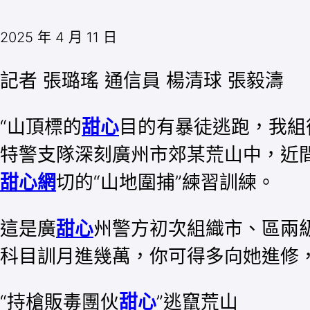
2025 年 4 月 11 日
記者 張璐瑤 通信員 楊清球 張毅濤
“山頂標的
甜心
目的有暴徒逃跑，我組
特警支隊深刻廣州市郊某荒山中，近
甜心網
切的“山地圍捕”練習訓練。
這是廣
甜心
州警方初次組織市、區兩
科目訓月進幾萬，你可得多向她進修
“持槍販毒團伙
甜心
”逃竄荒山