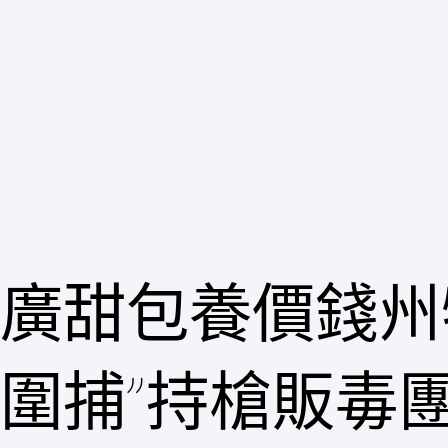
跳
至
主
要
內
容
廣甜包養價錢州
圍捕”持槍販毒團