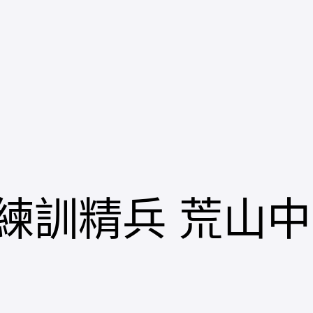
練訓精兵 荒山中