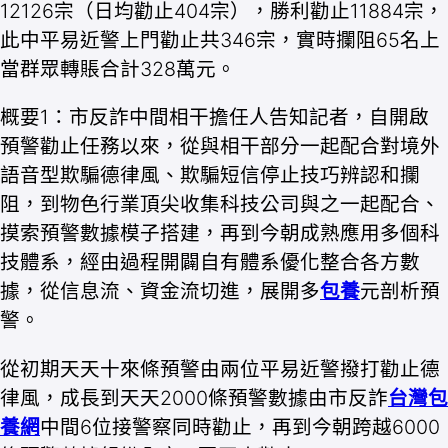
12126宗（日均勸止404宗），勝利勸止11884宗，
此中平易近警上門勸止共346宗，實時攔阻65名上
當群眾轉賬合計328萬元。
概要1：市反詐中間相干擔任人告知記者，自開啟
預警勸止任務以來，從與相干部分一起配合對境外
語音型欺騙德律風、欺騙短信停止技巧辨認和攔
阻，到物色行業頂尖收集科技公司與之一起配合、
摸索預警數據模子搭建，再到今朝成熟應用多個科
技體系，經由過程開闢自有體系優化整合各方數
據，從信息流、資金流切進，展開多
包養
元剖析預
警。
從初期天天十來條預警由兩位平易近警撥打勸止德
律風，成長到天天2000條預警數據由市反詐
台灣包
養網
中間6位接警察同時勸止，再到今朝跨越6000