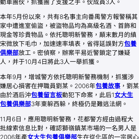
動車團伙，抓獲團了支援之手。伙成員3人。
本年5月份以來，共有8名事主向番禺警方報警稱其
家中遭進室偷盜，被盜物品均為高級名酒、首飾和
現金等珍貴物品。依托聰明新警務，顛末數月的縝
宋微放下毛巾，加速速率填表，省得延誤對方
包養
俱樂部
放工。密偵察，辦案平易近警鎖定了嫌疑
人，并于10月4日將此3人一舉抓獲。
本年9月，增城警方依托聰明新警務機制，抓獲涉
嫌居心損害在押職員劉某。2006年
包養故事
，劉某
由於酒后沖
包養留言板
動犯下命案，此后1
女大生
包養俱樂部
3年東躲西躲，終極仍是難逃法網。
11月6日，應用聰明新警務，花都警方經由過程大
批線索信息比對，確認獅嶺鎮某市場的一名男人是
2006年產
女大生包養俱樂部
生在從化區的一宗居心