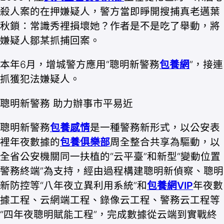
殺人案的在押嫌疑人，警方當即睜開搜捕真老邁葉
秋鎖：常識秀裡損壞她？作者是不是吃了舉動，將
嫌疑人鄒某抓捕回案。
本年6月，增城警方應用“聰明新警務
包養網
”，接連
抓獲犯法嫌疑人。
聰明新警務 助力辦事市平易近
聰明新警務
包養感情
是一種警務新形式，以公安表
裡年夜數據的
包養俱樂部
周全整合共享為驅動，以
全省公安機關同一扶植的“云平臺”和新型“變動位置
警務終端”為支持，經由過程構建聰明新偵察、聰明
新防控等“八年夜立異利用系統”和
包養網VIP
年夜數
據工程、云網端工程、錄像云工程、警務云工程等
“四年夜聰明賦能工程”，完成數據從云端到實戰終