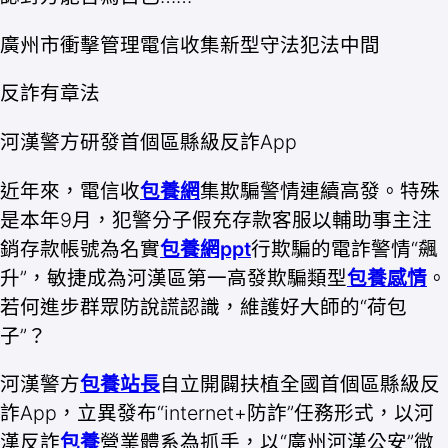
廣州市衝擊管理電信收集新型守法犯法中間
反詐有章法
河漢警方研發首個區縣級反詐App
近年來，電信收
包養網
集欺騙警情連續高發。特殊
是本年9月，犯警分子假充存款客服以輔助事主注
銷存款帳號為名實
包養網ppt
行欺騙的電詐警情“飆
升”，敏捷成為河漢區第一高發欺騙類型
包養感情
。
若何進步群眾防說謊認識，維護好大師的“荷包
子”？
河漢警方
包養站長
自立開闢扶植全國首個區縣級反
詐App，立異發布“internet+防詐”任務形式，以河
漢反詐
包養
營業體系為抓手，以“廣州河漢公安”微