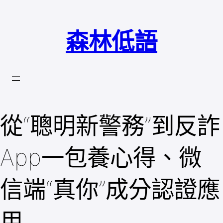
跳
至
森林低語
主
要
內
容
從“聰明新警務”到反詐
App一包養心得、微
信端“真你”成分認證應
用……