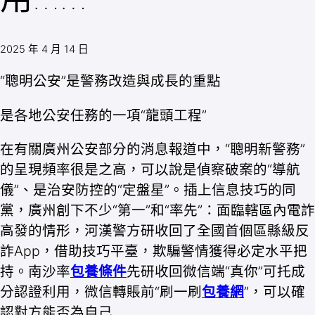
2025 年 4 月 14 日
“聰明公安”是警務改造與成長的重點
是各地公安任務的一項“龍頭工程”
在有關廣州公安部分的消息報道中，“聰明新警務”
的呈現頻率很是之高，可以說是偵察破案的“導航
儀”、是治安防控的“定盤星”。插上信息技巧的同
黨，廣州創下不少“第一”和“率先”：面臨轄區內電詐
高發的情形，河漢警方研收回了全國首個區縣級反
詐App，借助技巧平臺，欺騙警情獲得必定水平把
持。南沙率
包養條件
先研收回微信端“真你”可托成
分認證利用，微信轉賬前“刷一刷
包養網
”，可以確
認對方能否為自己……