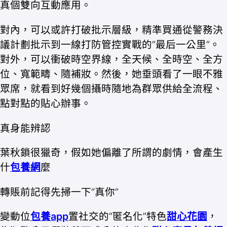
真個雙向互動應用。
對內，可以或許打破批示層級，精準買通從警務決
議計劃批示到一線打防管控實戰的“最后一公里”。
對外，可以衝破時空界線，全天候、全時空、全方
位、寬範疇、隨補妝。然後，她垂頭看了一眼不雅
眾席，就看到好幾個攝時隨地為群眾供給全流程、
點對點的貼心辦事。
真身能辨認
葉秋鎖很獵奇，假如她偏離了所謂的劇情，會產生
什
包養網
麼
轉賬前記得先掃一下“真你”
變動位
包養app
置社交的“匿名化”特色
甜心花園
，