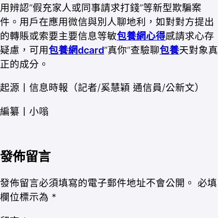
用辨認“假充家人或同事請求打錢”等新型欺騙案
件。用戶在應用微信與別人聊地利，如對對方提出
的轉賬或索要主要信息等敏
包養網心得
感請求心存
疑慮，可用
包養網dcard
“真你”查驗聊
包養
天對象真
正的成分。
起源丨信息時報（記者/奚慧穎 通信員/公新文）
編纂丨小嗡
發佈留言
發佈留言必須填寫的電子郵件地址不會公開。
必填
欄位標示為
*