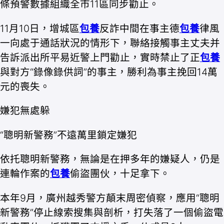
條預警數據組織全市11區同步勸止。
11月10日，增城區
包養
反詐中間在事主德
包養
律風
一向處于通話狀況的情形下，聯絡接觸事主丈夫并
告訴派出所平易近警上門勸止，實時禁止了正
包養
與對方“錄像錄供詞”的事主，勝利為事主挽回14萬
元的喪失。
嫌犯無處躲
“聰明新警務”不遠萬里鎖定嫌犯
依托聰明新警務，無論是在押多年的嫌疑人，仍是
連輪作案的
包養
偷盜團伙，十足拿下。
本年9月，廣州越秀警方顛末周密偵察，應用“聰明
新警務”停止線索搜集與剖析，打失落了一個偷盜電