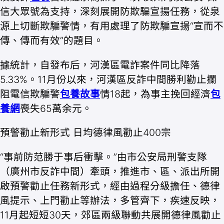
信大眾號為支持，深刻展開防欺騙宣揚任務，從泉
源上切斷欺騙警情，有用處理了防欺騙宣揚“宣而不
傳、傳而有效”的題目。
據統計，自發布后，河漢區電詐案件同比降落
5.33%。11月份以來，河漢區反詐中間勝利勸止攔
阻電信欺騙警
包養故事
情18起，為事主挽回經濟
包
養網
喪失65萬余元。
預警勸止新形式 日均德律風勸止400宗
“事前防范勝于事后衝擊。”由市公安局刑警支隊
（廣州市反詐中間）牽頭，推進市、區、派出所開
啟預警勸止任務新形式，經由過程分級擔任、德律
風提示、上門勸止等辦法，多管齊下，疾速反映，
11月起短短30天，郊區兩級聯動共展開德律風勸止