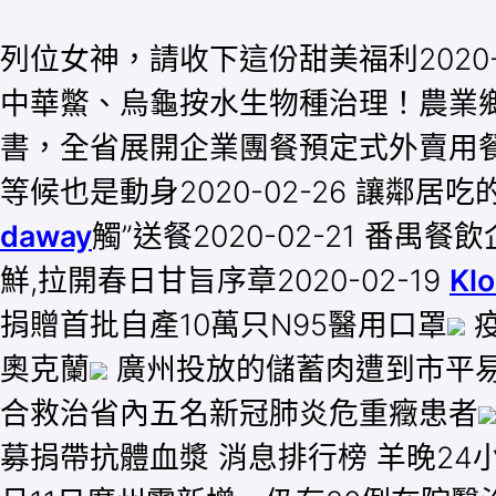
列位女神，請收下這份甜美福利2020-
中華鱉、烏龜按水生物種治理！農業鄉村
書，全省展開企業團餐預定式外賣用餐配
等候也是動身2020-02-26 讓鄰居
daway
觸”送餐2020-02-21 番
鮮,拉開春日甘旨序章2020-02-19
Kl
捐贈首批自產10萬只N95醫用口罩
疫
奧克蘭
廣州投放的儲蓄肉遭到市平
合救治省內五名新冠肺炎危重癥患者
募捐帶抗體血漿 消息排行榜 羊晚24小時 3