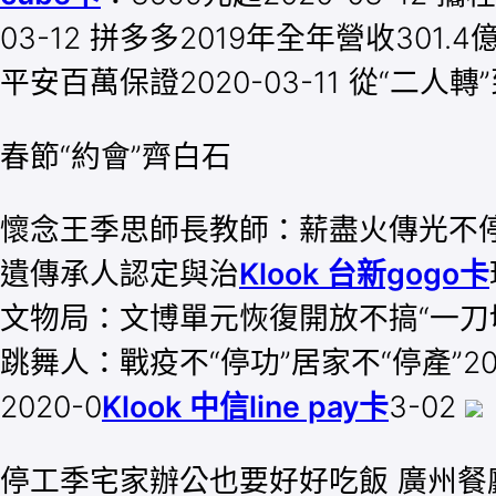
03-12 拼多多2019年全年營收301
平安百萬保證2020-03-11 從“二人轉
春節“約會”齊白石
懷念王季思師長教師：薪盡火傳光不停202
遺傳承人認定與治
Klook 台新gogo卡
文物局：文博單元恢復開放不搞“一刀切”2
跳舞人：戰疫不“停功”居家不“停產”20
2020-0
Klook 中信line pay卡
3-02
停工季宅家辦公也要好好吃飯 廣州