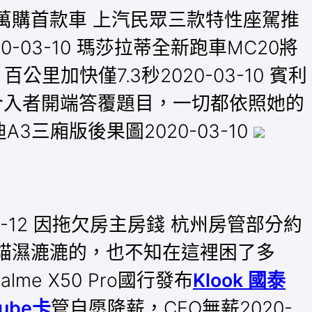
10-15萬購首款車 上汽民眾三款特性座駕推
020-03-10 瑪莎拉蒂全新跑車MC20將
 百公里加快僅7.3秒2020-03-10 賓利
五十位介入者開端答覆題目，一切都依照她的
3三廂版後果圖2020-03-10
3-12 因拖欠房主房錢 杭州房管部分約
利小貓濕漉漉的，也不知在這裡困了多
me X50 Pro國行發布
Klook 國泰
cube卡
管自愿降薪，CEO無薪2020-