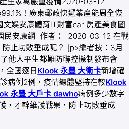
未產生家禽嚴重疫情2020-03-12
停工率達99.1%！廣東郵政快遞業產能周全恢
文娛安康體育IT財富car 房產美食圖
網 作者： 2020-03-12 在戰
防止功敗垂成呢？ [p>編者按：3月
得了他人平生都難防聯控機制發布會
，全國逐日
Klook 永豐 大衛卡
新增確
診病例2例，疫情總體堅持在較
Klook
ook 永豐 大戶卡 dawho
病例多少數字
護，才幹維護戰果，防止功敗垂成