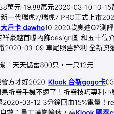
萬元-19.88萬元2020-03-10 ​
9萬元 全新一代瑞虎7/瑞虎7 PRO正式上市2
豐 大戶卡 dawho
10 2020款奧迪Q7測評
9 吉祥豪越首曝內飾design圖 和
20-03-09 車尾照舊鋒利 全新奧迪A
機！天天儲蓄800只，一只12元
會方才好2020-
Klook 台新gogo卡
0
12 蘋果折疊手機不遠了！折疊技巧專
-03-12 3分鐘回血15%電量！real
2 攜程自救：員工輪崗輪休，高
Klook 國泰