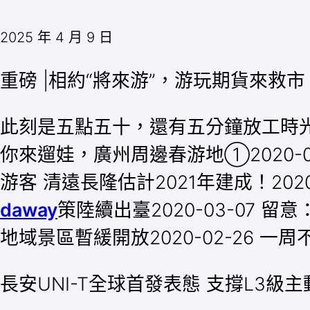
2025 年 4 月 9 日
重磅 |相約“將來游”，游玩期貨來救市
此刻是五點五十，還有五分鐘放工時光。 
你來遛娃，廣州周邊春游地①2020-03
游客 清遠長隆估計2021年建成！202
daway
策陸續出臺2020-03-07 
地域景區暫緩開放2020-02-26 一周
​長安UNI-T全球首發表態 支撐L3級