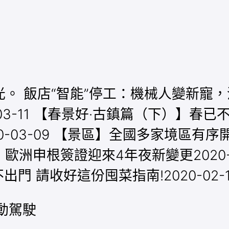
飯店“智能”停工：機械人變新寵，消毒神
-11 【春景好·古鎮篇（下）】春已不遠
0-03-09 【景區】全國多家境區有序
留意：歐洲申根簽證迎來4年夜新變更2020
不出門 請收好這份囤菜指南!2020-02-
主動駕駛