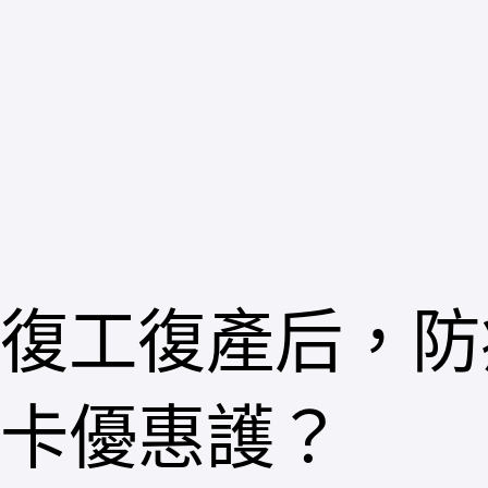
跳
至
主
要
內
容
復工復產后，防疫
卡優惠護？