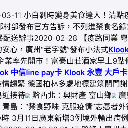
03-11 小白剎時變身美食達人！清點疫
部發布官方告訴，不列進禁食名錄202
送辦事2020-02-28 【疫路同業
吃的安心，廣州“老字號”發布小法式
Klo
禺餐飲企業率先開市！富豪山莊酒家早上9點便
ook 中信line pay卡
Klook 永豐 大戶卡
情趨緊 德國柏林多處地標建筑關門謝
易近接待
黔西北：興財產 富山鄉
廣
青島：“禁食野味 克服疫情”志愿者外
月11日廣東新增3例境外輸出病例 新增出院6