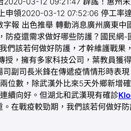
0-03-12 09:21:47 辟謠！惠州
申領2020-03-12 07:52:06 
數字報 出色推舉 轉動消息廣州廣東中國
疫還需求做好哪些防護？國民網-國民安康
我們該若何做好防護，才幹維護戰果，
聯傳授，擁有多家科技公司，葉教員獲
揚司副司長米鋒在傳遞疫情情形時表現
兩位數，除武漢外比來5天外鄉新增確
連續向好。但湖北和武漢現有確診
Kl
重。在戰疫較勁期，我們該若何做好防