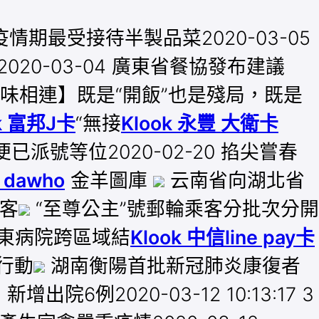
情期最受接待半製品菜2020-03-05
0-03-04 廣東省餐協發布建議
 粵味相連】既是“開飯”也是殘局，既是
ok 富邦J卡
“無接
Klook 永豐 大衛卡
已派號等位2020-02-20 掐尖嘗春
 dawho
金羊圖庫
云南省向湖北省
客
“至尊公主”號郵輪乘客分批次分開
東病院跨區域結
Klook 中信line pay卡
行動
湖南衡陽首批新冠肺炎康復者
例2020-03-12 10:13:17 3