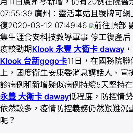
月11日廣州零新增，仍有20例在院醫治202
07:55:39 廣州：靈活車姑且號牌可網上
復2020-03-12 07:49:46
前往頂部 
集生涯食安科技教導軍事 停工復產后，防
疫較勁期
Klook 永豐 大衛卡 daway
，
Klook 台新gogo卡
11日，在國務院
上，國度衛生安康委消息講話人、宣
診病例和新增疑似病例持續5天堅持在
永豐 大衛卡 daway
低程度，防控情勢
依然較多，疫情防控義務仍然艱難沉
呢？