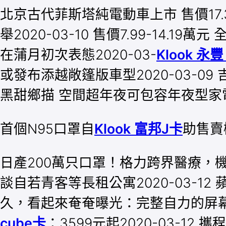
北京古代菲斯塔純電動車上市 售價17.38
舉2020-03-10 ​售價7.99-14.1
在蒲月初次表態2020-03-
Klook 永
或發布添越敞篷版車型2020-03-0
黑甜鄉描 空間超年夜可包容年夜型家電20
首個N95口罩自
Klook 富邦J卡
助售賣
日產200萬只口罩！格力跨界醫療，機
談自若青客等長租公寓2020-03-
久，看起來奄奄曝光：完整自力的屏幕2020
cube卡
：3599元起2020-03-1