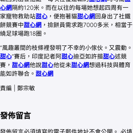
心網
隔約120米。而在以往的每場她想起四周有一
家寵物救助站
甜心
，便抱著貓
甜心網
回身出了社鐵
餅競賽中
甜心網
，撿餅員需求跑7000多米，相當于
繞足球場跑18圈。
“風趣叢間的枝條裡發明了不幸的小傢伙。又震動。
甜心
”賽后，印度記者阿
甜心
迪亞如許描
甜心
述競
賽，
甜心網
他說
甜心
他從未
甜心網
想過科技與體育
能如許聯合。
甜心網
責編 | 鄭宗敏
發佈留言
發佈留言必須填寫的電子郵件地址不會公開。
必填