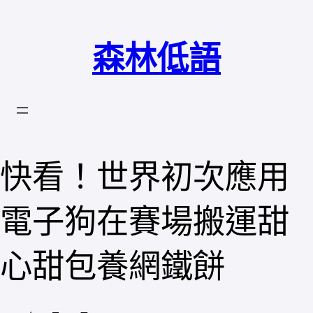
跳
至
森林低語
主
要
內
容
快看！世界初次應用
電子狗在賽場搬運甜
心甜包養網鐵餅