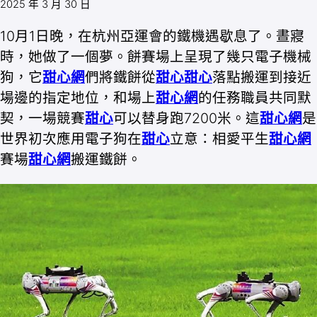
2025 年 3 月 30 日
10月1日晚，在杭州亞運會的鐵機遇歇息了。晝寢
時，她做了一個夢。餅賽場上呈現了幾只電子機械
狗，它
甜心網
們將鐵餅從
甜心
甜心
落點搬運到接近
場邊的指定地位，和場上
甜心網
的任務職員共同默
契，一場競賽
甜心
可以替身跑7200米。這
甜心網
是
世界初次應用電子狗在
甜心
立意：相愛平生
甜心網
賽場
甜心網
搬運鐵餅。