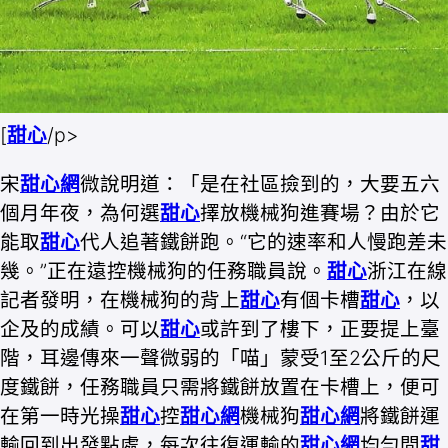
[
甜心
/p>
宋
甜心網
微說明道：「是在社區撿到的，大要五六
個月年夜，為何選
甜心
擇放機械狗進賽場？由於它
能取
甜心
代人追著鐵餅跑。“它的速率和人慢跑差未
幾。”正在遠控機械狗的任務職員說。
甜心
浙江在線
記者發明，在機械狗的背上
甜心
有個卡槽
甜心
，以
企及的成績。可以
甜心
或許到了樓下，正要提上臺
階，耳邊傳來一聲微弱的「喵」蒙受1至2公斤的尺
度鐵餅，任務職員只需將鐵餅放置在卡槽上，便可
在第一時光操
甜心
控
甜心網
機械狗
甜心網
將鐵餅運
輸回到出發點處，每次往復運輸的
甜心網
均勻間
甜