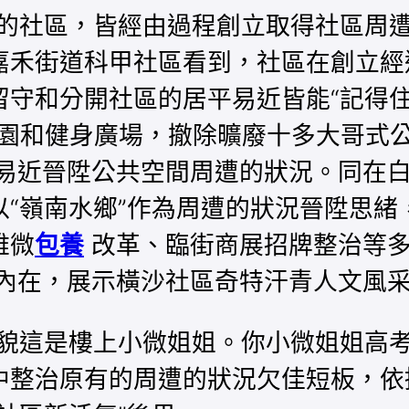
的社區，皆經由過程創立取得社區周遭的
嘉禾街道科甲社區看到，社區在創立經
守和分開社區的居平易近皆能“記得住
公園和健身廣場，撤除曠廢十多大哥式
易近晉陞公共空間周遭的狀況。同在白
“嶺南水鄉”作為周遭的狀況晉陞思緒
雅微
包養
改革、臨街商展招牌整治等多個
內在，展示橫沙社區奇特汗青人文風
容貌這是樓上小微姐姐。你小微姐姐高
中整治原有的周遭的狀況欠佳短板，依