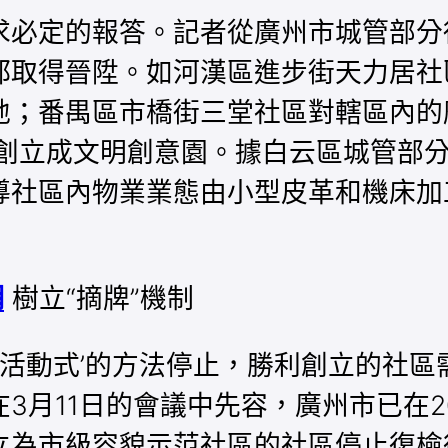
求必定的報答。記者從廣州市城管部分
都取得晉陞。如河漢區進步街天力居社
地；番禺區市橋街三堂社區對轄區內的
創立成文明創意園。據白云區城管部
導社區內物業業態由小型皮革和機床加
網
樹立“摘牌”機制
活動式’的方法停止，勝利創立的社區需
3月11日的會議中先容，廣州市已在2
立為市級容貌示范社區的社區停止復檢