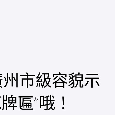
廣州市級容貌示
牌匾”哦！