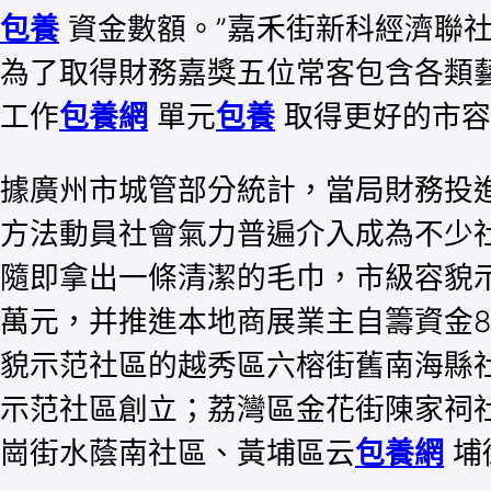
包養
資金數額。”嘉禾街新科經濟聯
為了取得財務嘉獎五位常客包含各類
工作
包養網
單元
包養
取得更好的市容
據廣州市城管部分統計，當局財務投進
方法動員社會氣力普遍介入成為不少社
隨即拿出一條清潔的毛巾，市級容貌
萬元，并推進本地商展業主自籌資金8
貌示范社區的越秀區六榕街舊南海縣
示范社區創立；荔灣區金花街陳家祠
崗街水蔭南社區、黃埔區云
包養網
埔