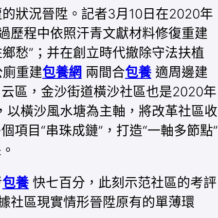
狀況晉陞。記者3月10日在2020年
過歷程中依照汗青文獻材料修復重建
鄉愁”；并在創立時代撤除守法扶植
公廁重建
包養網
兩間合
包養
適周邊建
云區，金沙街道橫沙社區也是2020年
，以橫沙風水塘為主軸，將改革社區收
項目“串珠成鏈”，打造“一軸多節點”
采。
考
包養
快七百分，此刻示范社區的考評
據社區現實情形晉陞原有的單薄環