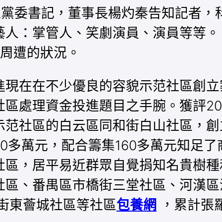
社黨委書記，董事長楊灼秦告知記者，
藝人：掌管人、笑劇演員、演員等等。
周遭的狀況。
現在在不少優良的容貌示范社區創立案
區處理資金投進題目之手腕。獲評20
示范社區的白云區同和街白山社區，創
0多萬元，配合籌集160多萬元知足了
社區，居平易近群眾自覺捐知名貴樹種
社區、番禺區市橋街三堂社區、河漢區
街東薈城社區等社區
包養網
，累計張