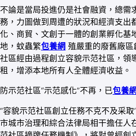
不論是當局投進仍是社會融資，總需
務，力圖做到周遭的狀況和經濟支出
化、商貿、文創于一體的創業孵化基
地，蚊蟲繁
包養網
殖嚴重的廢舊廠區
社區經由過程創立容貌示范社區，領
租，增添本地所有人全體經濟收益。
防示范社區“示范感化”不再，已
包養
“容貌示范社區創立任務不克不及采取‘
市城市治理和綜合法律局相干擔任人在
范社區摘牌任務機制》，將對曾經創