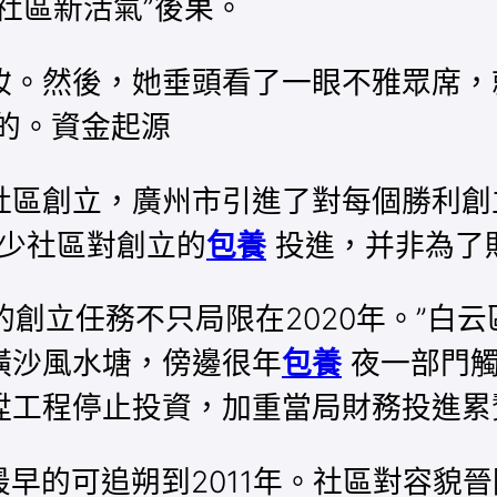
社區新活氣”後果。
妝。然後，她垂頭看了一眼不雅眾席，
的。資金起源
社區創立，廣州市引進了對每個勝利創
不少社區對創立的
包養
投進，并非為了
們的創立任務不只局限在2020年。”白
橫沙風水塘，傍邊很年
包養
夜一部門觸
陞工程停止投資，加重當局財務投進累
早的可追朔到2011年。社區對容貌