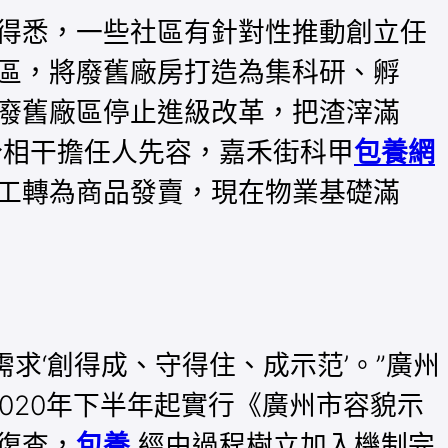
得悉，一些社區有針對性推動創立任
區，將廢舊廠房打造為集科研、孵
廢舊廠區停止進級改革，把渣滓滿
分相干擔任人先容，嘉禾街科甲
包養網
工轉為商品發賣，現在物業基礎滿
求‘創得成、守得住、成示范’。”廣州
020年下半年起實行《廣州市容貌示
復查，
包養
經由過程樹立加入機制完