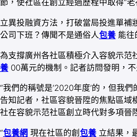
節，使社區在創立經過歷程中取得“老
立異投融資方法，打破當局投進單補
公司下班？傳聞不是通俗人
包養
能往
為支撐廣州各社區積極介入容貌示范
養
00萬元的機制。記者訪問發明，
“我們的稱號是‘2020年度’的，但我
告知記者，社區容貌晉陞的焦點區域
社在容貌示范社區創立時代對多項晉
“
包養網
現在社區的創
包養
立結果，最