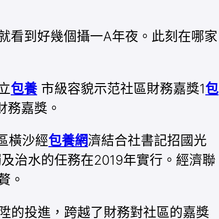
就看到好幾個攝一A年夜。此刻在哪家
立
包養
市級容貌示范社區財務嘉獎1
包
財務嘉獎。
云區橫沙經
包養網
濟結合社書記招國光
及治水的任務在2019年實行。經濟聯
贅。
晉陞的投進，跨越了財務對社區的嘉獎