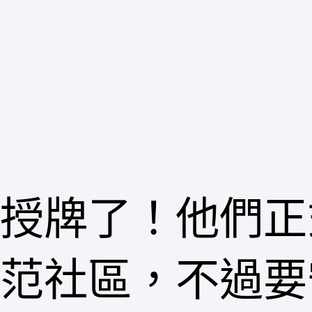
跳
至
主
要
內
容
授牌了！他們正
范社區，不過要