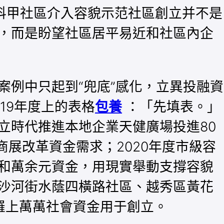
科甲社區介入容貌示范社區創立并不是
，而是盼望社區居平易近和社區內企
例中只起到“兜底”感化，立異投融資
19年度上的表格
包養
：「先填表。」
立時代推進本地企業天健廣場投進80
商展改革資金需求；2020年度市級容
和萬余元資金，用現實舉動支撐容貌
沙河街水蔭四橫路社區、越秀區黃花
羅上萬萬社會資金用于創立。