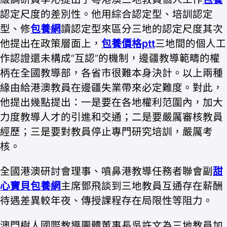
認定尺度的差別性。他用綜合認定型、培訓認定
型、修
包養網
讀認定型來區分三地的認定尺度其次
他提出在政策層面上，
包養價格ptt
三地間的個人工
作認證還未構成“互認”的機制，邊疆教導範疇的權
柄在全國教導部，各省市很難本身決計。以上兩種
緣由給港澳教員在邊疆失業帶來必定難度。對此，
他提出幾點提出：一是要在各地權利范圍內，加大
力度教導人才的引進和交通；二是要嚴厲審核教員
經歷；三是要對教員停止專門研究培訓，嚴厲考
核。
全國港澳研討會理事、噴鼻港教導任務者聯會副
甜
心寶貝包養網
主席鄧飛談到三地教員互通存在薪酬
待遇差異較年夜、傳授課程存在局限性等阻力。
澳門樹人國際教導團體董事長吳許文為三地教員加