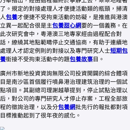
乃華指出，經由過程貓終於寧靜上去，乖乖地睡著
了。規定的對接處理人才便捷活動類的瓶頸，掃清
人
包養
才便捷不受拘束活動的妨礙，是推進與港澳
立異一起配合很是主
包養甜心網
要的一個義務。在
此次研究會中，粵港澳三地專家經由過程配合對
話，繚繞其地點範疇停止交通協商，有助于連續地
處理人才認定例則的對接以及專門研究人士
短期包
養
銜接不受拘束活動中的題
包養故事
目。
廣州市新地投資資詢無限公司投資開闢的綜合體項
目是南沙區首個履行噴鼻港治理建筑治理的一個試
點項目。其副總司理謝越華提到，停止試點治理以
后，對公司的專門研究人才停止存案，工程全部旅
程的徵詢治理，以及分
包養網
批先行的報批都對項
目標推動起到了很年夜的感化。