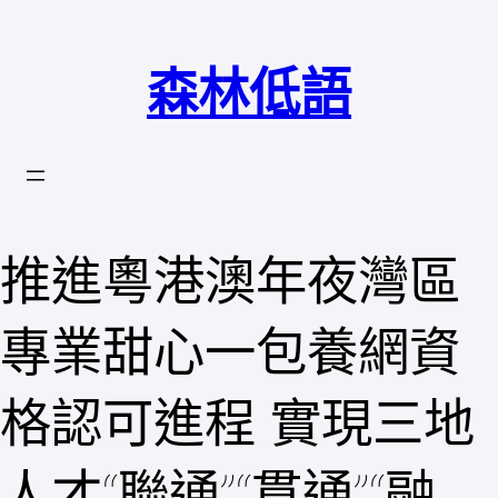
跳
至
森林低語
主
要
內
容
推進粵港澳年夜灣區
專業甜心一包養網資
格認可進程 實現三地
人才“聯通”“貫通”“融