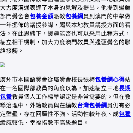
大力度溝通表達了本身的見解及提出，他提到邊疆
部門黌舍會
包養金額
派教
包養網
員到澳門的中學做
一年擺佈的講授參謀，賜與本地教員講授方面的看
法。在此思緒下，邊疆能否也可以采用此種方式，
樹立相干機制，加大力度澳門教員與邊疆黌舍的聯
絡接觸。
廣州市本國語黌舍從屬黌舍校長張梅
包養網心得
站
在一名國際部教員的角度以為，加速樹立三地
長期
包養
教員個人工作標準認定是非常需要的。但在教
導治理中，外籍教員與在編教
台灣包養網
員仍有必
定壁壘，存在回屬性不強、活動性較年夜、成
包養
績感較低、幸福指數不高級題目。