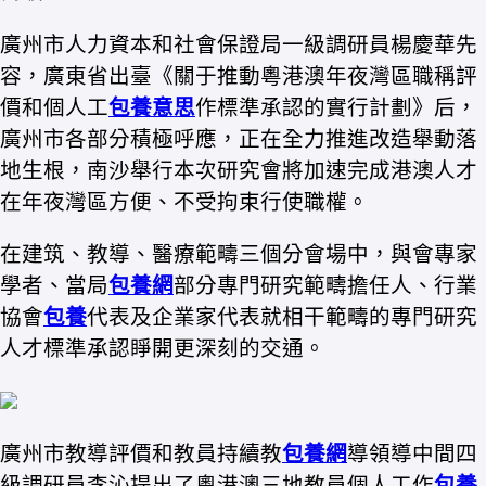
廣州市人力資本和社會保證局一級調研員楊慶華先
容，廣東省出臺《關于推動粵港澳年夜灣區職稱評
價和個人工
包養意思
作標準承認的實行計劃》后，
廣州市各部分積極呼應，正在全力推進改造舉動落
地生根，南沙舉行本次研究會將加速完成港澳人才
在年夜灣區方便、不受拘束行使職權。
在建筑、教導、醫療範疇三個分會場中，與會專家
學者、當局
包養網
部分專門研究範疇擔任人、行業
協會
包養
代表及企業家代表就相干範疇的專門研究
人才標準承認睜開更深刻的交通。
廣州市教導評價和教員持續教
包養網
導領導中間四
級調研員李沁提出了粵港澳三地教員個人工作
包養