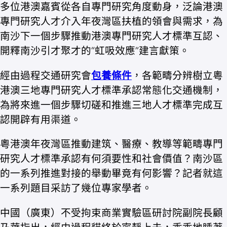
多位港澳嘉賓從各自專門研究角度動身，泛論港澳
專門研究人才介入年夜灣區扶植的領會與需求，為
南沙下一個步驟推動港澳專門研究人才標準互認、
開釋南沙引才聚才的“虹吸效應”建言獻策。
經由過程交通研究會
包養條件
，各範疇分辨樹立粵
港澳三地專門研究人才標準承認常態化交通機制，
為將來進一個步驟切磋和推進三地人才標準完成互
認開辟有用渠道。
粵港澳年夜灣區推動建筑、醫療、教導等範疇專門
研究人才標準承認有何須要性和社會價值？南沙區
的一系列推進對接的舉動畢竟有何影響？記者就這
一系列題目采訪了幾位專家學者。
中國（廣東）不受拘束商業實驗區研討院副院長顧