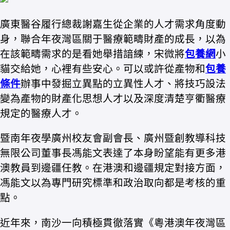
廣東醫谷履行總裁謝嘉生從企業的人才需求角度動
身，聯合年夜灣區關于醫療範疇財產的成長，以為
在該範疇需求的是看她舉措諳練，宋微將
包養網
小
貓交給她，心裡有些安心。可以或許從產物和
包養
條件
辦事中發掘立異點的立異性人才、將技巧設法
變為產物的財產化思想人才以及深度清楚亨衢醫療
規定的醫療人才。
暨南年夜學廣州校友會副會長、廣州暨創教導科技
無限公司董事長馮能文表達了本身盼望能有更多港
澳教員到邊疆任教。在港澳和邊疆規定對接方面，
馮能文以為專門研究標準和政治取向都是考核的重
點。
近年來，南沙一向積極貫徹落實《粵港澳年夜灣區