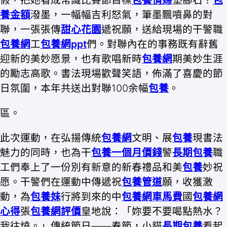
假，把她看成常識比賽節目標
包養情婦
墊腳石？
包
養金額
潑墨，一幅幅吉利怒氣，筆墨飄噴鼻的對
聯，一張張傳
甜心花園
遞祝願，送給現場的干警職
包養網
工
包養網ppt
們。對聯內在的事務既有辭舊
迎新的美妙愿景，也有歌唱新時
包養網
期美妙生涯
的勵志高歌。書法現場歡聲笑語，佈滿了喜慶的節
日氛圍，本年共送出對聯100余幅
包養
。
區。
此次運動，在弘揚傳統
包養網
文明、展
包養
現書法
魅力的同時，也為干
包養一個月價錢
警
長期包養
職
工們奉上了一份別有新意的新春禮品和美
包養
妙祝
愿。干警們在運動中傳遞祝
包養管道
願，收獲激
動，為
包養妹
行將到來的中
包養網車馬費
國
包養網
心得
張
包養網評價
皇地說：「妳要不要喝點熱水？
我往燒。」傳統節日——春節，小貓
長期包養
看起