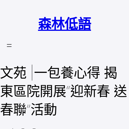
跳
至
森林低語
主
要
內
容
文苑 |一包養心得 揭
東區院開展“迎新春 送
春聯”活動