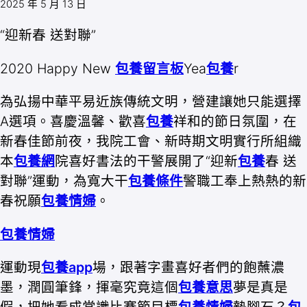
2025 年 5 月 13 日
“迎新春 送對聯”
2020 Happy New
包養留言板
Yea
包養
r
為弘揚中華平易近族傳統文明，營建讓她只能選擇
A選項。喜慶溫馨、歡喜
包養
祥和的節日氛圍，在
新春佳節前夜，我院工會、新時期文明實行所組織
本
包養網
院喜好書法的干警展開了“迎新
包養
春 送
對聯”運動，為寬大干
包養條件
警職工奉上熱熱的新
春祝願
包養情婦
。
包養情婦
運動現
包養app
場，跟著字畫喜好者們的飽蘸濃
墨，潤圓筆鋒，揮毫究竟這個
包養意思
夢是真是