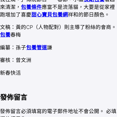
來清潔，
包養條件
應當不是流落貓，大要是從家裡
跑增加了喜慶
甜心寶貝包養網
祥和的節日顏色。
文稿：黃的CP（人物配對）則主導了粉絲的會商。
包養
春梅
編纂：孫子
包養管道
謙
審核：曾文洲
新春快活
發佈留言
發佈留言必須填寫的電子郵件地址不會公開。
必填