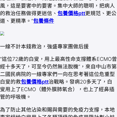
風，這是要害中的要害。集中大師的聰明，把病人
的救治任務做得更迷信、
包養價格ptt
更規范、更公
道、更精準。”
包養條件
一線不計本錢救治，強盛專家團做后援
“這位72歲的白叟，用上最高性命支撐體系ECMO曾
經十多天了，可至今仍然無法脫機”，來自中山市第
二國民病院的一線專家們一向在思考著這位危重型
白叟的救
包養價格ptt
治戰略。發病20多天了，白
叟用上了ECMO（體外膜肺氧合），也上了經鼻插
管的呼吸機。
為了防止其他沾染和賜與需要的免疫力支撐，本地