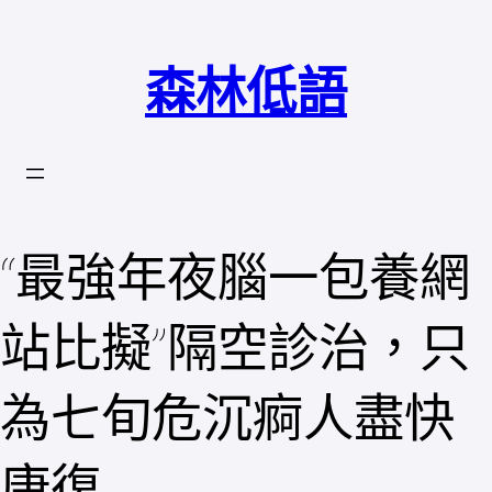
跳
至
森林低語
主
要
內
容
“最強年夜腦一包養網
站比擬”隔空診治，只
為七旬危沉痾人盡快
康復