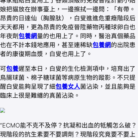
專家組給白叟用上了各類頂級的免疫晉陞計劃小姑
娘把貓放在辦事臺上，一邊擦拭一邊問：「有帶。
昂貴的日達仙（胸腺肽），白叟進進危重癥階段后
天天都用，更為昂貴的免疫晉陞藥物丙種球卵白也
年夜劑
包養網
量的也用上了。同時，醫治真個藥品
也在不計本錢地應用，甚至連稀缺
包養網
的出院患
者的康復期血漿，白叟也用上了。
可
包養
遲至本日，白叟的生化檢測項中，培育出了
鳥腸球菌、棉子糖球菌等病原生物的蹤影。不只提
醒白叟能夠呈現了細
包養女人
菌沾染，並且能夠是
臨床上很是難纏的真菌沾染。
“ECMO能不克不及停？抗凝和出血的牴觸怎么破？
現階段的抗生素要不要調劑？現階段究竟要不要上