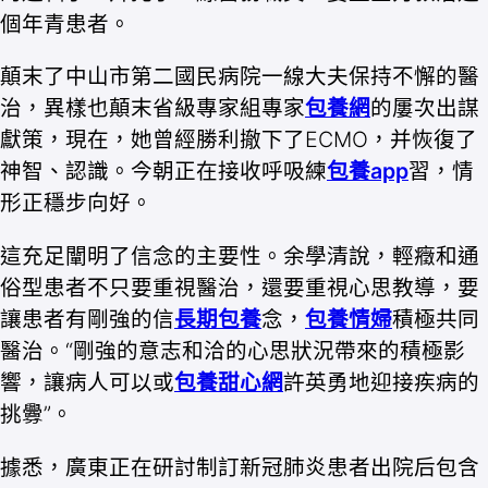
個年青患者。
顛末了中山市第二國民病院一線大夫保持不懈的醫
治，異樣也顛末省級專家組專家
包養網
的屢次出謀
獻策，現在，她曾經勝利撤下了ECMO，并恢復了
神智、認識。今朝正在接收呼吸練
包養app
習，情
形正穩步向好。
這充足闡明了信念的主要性。余學清說，輕癥和通
俗型患者不只要重視醫治，還要重視心思教導，要
讓患者有剛強的信
長期包養
念，
包養情婦
積極共同
醫治。“剛強的意志和洽的心思狀況帶來的積極影
響，讓病人可以或
包養甜心網
許英勇地迎接疾病的
挑釁”。
據悉，廣東正在研討制訂新冠肺炎患者出院后包含