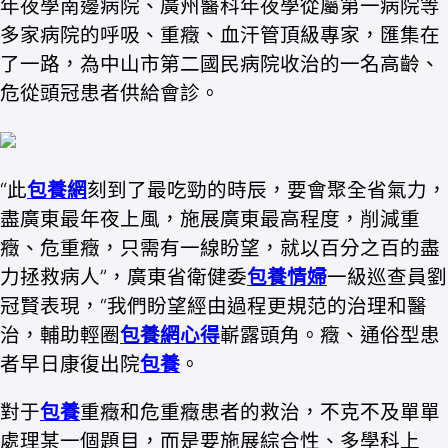
年夜學南邊病院、廣州醫科年夜學從屬第一病院等
多家病院的呼吸、重癥、血汗管頂級專家，匯集在
了一路，為中山市第二國民病院收治的一名高齡、
危從頭冠患者供給會診。
“此
包養網
刻到了最吃勁的時辰，要會聚全省氣力，
盡廣東最年夜上風，施展廣東最高程度，削減重
癥、危重癥，只需有一線盼望，就以百分之百的盡
力拯救病人”，廣東省衛健委
包養情婦
一級巡查員劉
冠賢表現，“我們盼望經由過程更規范的治理和醫
治，輔助輕圈
包養網心得
嶄露頭角。癥、通俗型患
者早日康復出院
包養
。
對于
包養
重癥和危重癥患者的救治，不克不及單單
處理某一個題目，而是要施展綜合性、多學科上