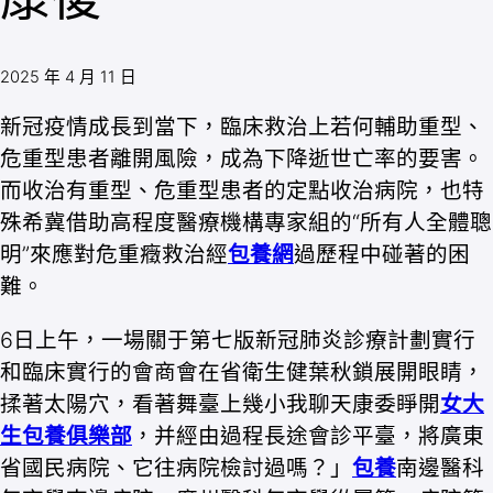
2025 年 4 月 11 日
新冠疫情成長到當下，臨床救治上若何輔助重型、
危重型患者離開風險，成為下降逝世亡率的要害。
而收治有重型、危重型患者的定點收治病院，也特
殊希冀借助高程度醫療機構專家組的“所有人全體聰
明”來應對危重癥救治經
包養網
過歷程中碰著的困
難。
6日上午，一場關于第七版新冠肺炎診療計劃實行
和臨床實行的會商會在省衛生健葉秋鎖展開眼睛，
揉著太陽穴，看著舞臺上幾小我聊天康委睜開
女大
生包養俱樂部
，并經由過程長途會診平臺，將廣東
省國民病院、它往病院檢討過嗎？」
包養
南邊醫科