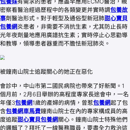
包養妹
有需求的患者，應盡早應用ECMO醫治，親
密察看醫治經過歷程中的各類變更并實時調
包養故
事
劑醫治形式。對于輕型及通俗型新冠肺
甜心寶貝
包養網
炎患者，非需要不消抗生素，尤其防止長時
光年夜劑量地應用廣譜抗生素；實時停止心思勸導
和教導，領導患者器重而不膽怯新冠肺炎。
被鐘南山院士追蹤關心的她正在惡化
會診中，中山市第二國民病院也帶來了好新聞。1
個月前，2月6日舉辦的高程度專家長途會中，一名
年僅3
包養網
1歲的產婦的病情，曾惹
包養網
起了包
含
包養網車馬費
鐘南山院士在內的專家構成員的高
度追蹤
甜心寶貝包養網
關心。鐘南山院士特殊他們
的邏輯了？拜托了一線醫務職員，要盡全力救治這