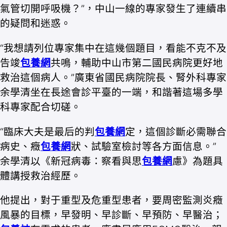
氣管切開呼吸機？”，中山一線的專家發生了連續串
的疑問和迷惑。
“我想請列位專家集中在這幾個題目，看能不克不及
告竣
包養網
共鳴，輔助中山市第二國民病院更好地
救治這個病人。”廣東省國民病院院長、腎外科專家
余學清坐在長途會診平臺的一端，和諧著這場多學
科專家配合切磋。
“臨床大夫是最后的判
包養網
定，這個診斷必需聯合
病史、癥
包養網
狀、試驗室檢討等各方面信息。”
余學清以《新冠病毒：察看與思
包養網
慮》為題具
體講授救治經歷。
他提出，對于重型及危重型患者，要周密監測炎癥
風暴的目標，早發明、早診斷、早預防、早醫治；