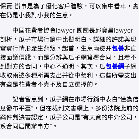
保賣”辦事是為了優化客戶體驗，可以集中看車，實
在仍是小我對小我的生意。
中國花費者協會lawyer 團團長邱寶昌lawyer
剖析，瓜子市場行銷中比擬明白、詳細的許諾與現
實實行情形產生背叛。起首，生意兩邊并
包養
非直
接面議價錢，而是分辨與瓜子網簽署合同，且看不
到對方的合同，中心不通明。其次，瓜
包養網
子網
收取兩邊多種所需支出并從中營利，這些所需支出
有些是花費者不克不及自立選擇的。
記者留意到，瓜子網在市場行銷中表白“僅為信
息發布平臺”，但在裁判文書網上，多份法院此前的
案件判決書認定，瓜子公司是“有天資的中介公司，
系合同居間辦事方”。