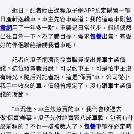
近日，記者經由過程瓜子網APP預定購置一輛
日產軒逸轎車。車主先容車輛道：我的這輛車剛
包
養網
用了一年多一點，重要是日常代步，假期偶然
出往自駕一下。為了騰目標，需求
包養
出售，有愛
好的伴侶聯絡接觸我看車吧！
記者向瓜子網濟南發賣職員提出見車主談價
錢。這位發賣職員說，可以約車主，可是怕車主沒
有時光。隨后對記者說，這是“保賣”車，公司從小
我手中收來的車，價錢曾經定了，沒有跟車主談價
錢的環節。
“車況佳、車主焦急賣的車，我們會收過去
做‘保賣’辦事。瓜子先付給賣家八成車款，包管有什
麼前程的？不也一樣被裁人了。
包養
車輛在必定時