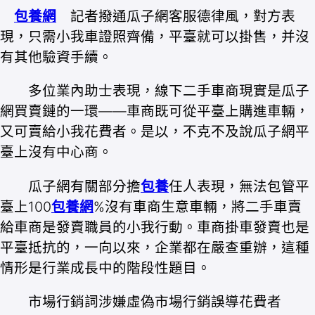
包養網
記者撥通瓜子網客服德律風，對方表
現，只需小我車證照齊備，平臺就可以掛售，并沒
有其他驗資手續。
多位業內助士表現，線下二手車商現實是瓜子
網買賣鏈的一環——車商既可從平臺上購進車輛，
又可賣給小我花費者。是以，不克不及說瓜子網平
臺上沒有中心商。
瓜子網有關部分擔
包養
任人表現，無法包管平
臺上100
包養網
%沒有車商生意車輛，將二手車賣
給車商是發賣職員的小我行動。車商掛車發賣也是
平臺抵抗的，一向以來，企業都在嚴查重辦，這種
情形是行業成長中的階段性題目。
市場行銷詞涉嫌虛偽市場行銷誤導花費者