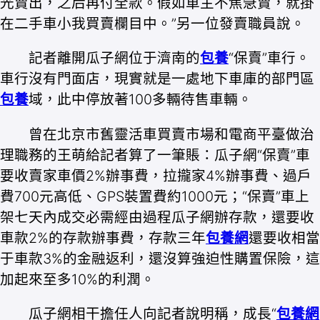
光賣出，之后再付全款。假如車主不焦急賣，就掛
在二手車小我買賣欄目中。”另一位發賣職員說。
記者離開瓜子網位于濟南的
包養
“保賣”車行。
車行沒有門面店，現實就是一處地下車庫的部門區
包養
域，此中停放著100多輛待售車輛。
曾在北京市舊靈活車買賣市場和電商平臺做治
理職務的王萌給記者算了一筆賬：瓜子網“保賣”車
要收賣家車價2%辦事費，拉攏家4%辦事費、過戶
費700元高低、GPS裝置費約1000元；“保賣”車上
架七天內成交必需經由過程瓜子網辦存款，還要收
車款2%的存款辦事費，存款三年
包養網
還要收相當
于車款3%的金融返利，還沒算強迫性購置保險，這
加起來至多10%的利潤。
瓜子網相干擔任人向記者說明稱，成長“
包養網