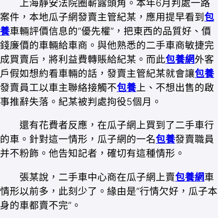
上海靜安法院圈嶄露頭角。本年6月判處一路
案件，本地瓜子網發賣主管紀某，應用提早看到
包
養
車輛評價信息的“優先權”，把東西的品質好、價
錢廉價的車輛給車商。與他熟悉的二手車商敏捷完
成買賣后，將利益費轉賬給紀某。而此
包養網
外客
戶假如想約看車輛的話，發賣主管紀某就會讓
包養
發賣員工以車主聯絡接觸不
包養
上、不想出售的啟
事推辭失落。紀某被判處拘役5個月。
還有花費者反應，在瓜子網上買到了二手車行
的車。針對這一情形，瓜子網的一名
包養
發賣職員
并不粉飾。他告知記者，確切有這種情形。
張某說，二手車中心商在瓜子網上賣
包養網
車
情形以前多，此刻少了。緣由是“行情欠好，瓜子本
身的車都賣不完”。