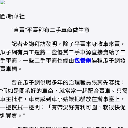
圖/新華社
“直賣”平臺卻有二手車商做生意
記者查詢拜訪發明，除了平臺本身收車來賣，
瓜子網有員工還將一些優質二手車源直接賣給了二
手車商，一些二手車商也經由
包養網
過程瓜子網發
賣車輛。
曾在瓜子網供職多年的治理職員張某先容說：
“假如是關系好的車商，就常常一起配合賣車。只需
車主批准，車商感到車小姑娘把貓放在辦事臺上，
一邊擦拭一邊問：「有帶況好有利可圖，就很快促
進買賣。”