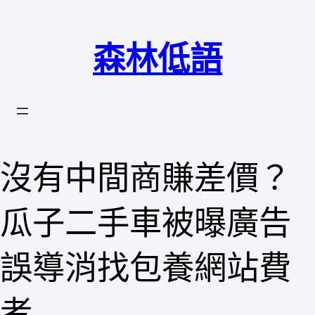
跳
至
森林低語
主
要
內
容
沒有中間商賺差價？
瓜子二手車被曝廣告
誤導消找包養網站費
者