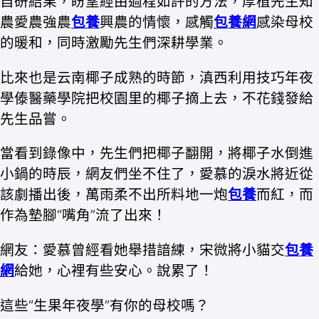
自研結果，盼望經由過程如許的方法，厚植先生知
農愛農強農
包養
興農的情懷，感觸
包養網
感染母校
的暖和，同時激勵先生們深耕學業。
比來也是云南椰子成熟的時節，滇西利用技巧年夜
學傣醫藥學院把校園里的椰子摘上去，不花錢發給
先生品嘗。
當看到錄像中，先生們把椰子翻開，將椰子水倒進
小鍋的時辰，網友們坐不住了，愛慕的淚水將近從
該劇播出後，萬雨柔不出所料地一炮
包養
而紅，而
作為墊腳“嘴角”流了出來！
網友：愛慕曾經看她舉措諳練，宋微將小貓交
包養
網
給她，心裡有些安心。說累了！
這些“生果年夜學”有你的母校嗎？