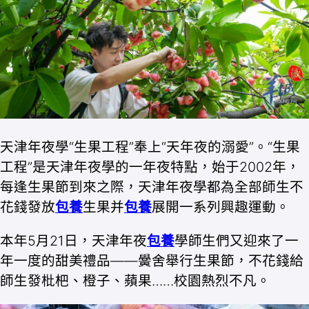
天津年夜學“生果工程”奉上“天年夜的溺愛”。“生果
工程”是天津年夜學的一年夜特點，始于2002年，
每逢生果節到來之際，天津年夜學都為全部師生不
花錢發放
包養
生果并
包養
展開一系列興趣運動。
本年5月21日，天津年夜
包養
學師生們又迎來了一
年一度的甜美禮品——黌舍舉行生果節，不花錢給
師生發枇杷、橙子、蘋果……校園熱烈不凡。