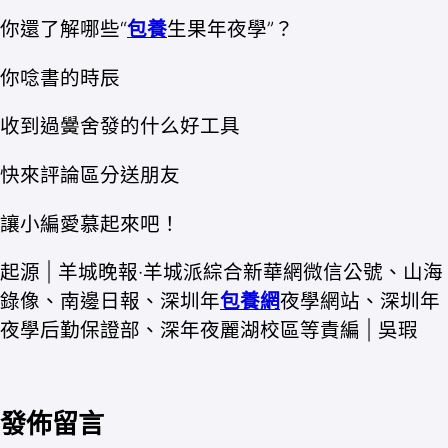
你還了解哪些“
包養
生果年夜學”？
你唸書的時辰
收到過黌舍發的什么好工具
快來評論區分送朋友
讓小編愛慕起來吧！
起源 | 羊城晚報·羊城派綜合新華網微信公號、山海
錄像、南邊日報、深圳年
包養網
夜學網站、深圳年
夜學后勤保證部、深年夜麗湖校區等責編 | 吳瑕
發佈留言