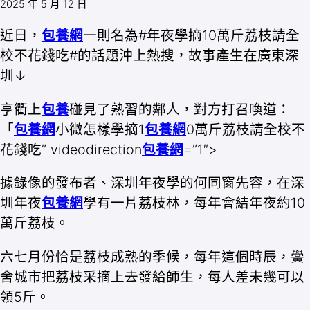
2025 年 5 月 12 日
近日，
包養網
一則名為#年夜學摘10萬斤荔枝請全
校不花錢吃#的話題沖上熱搜，故事產生在廣東深
圳↓
亨衢上
包養
碰見了熟習的鄰人，對方打召喚道：
「
包養網
小微怎樣學摘1
包養網
0萬斤荔枝請全校不
花錢吃” videodirection
包養網
=”1″>
據錄像的發布者、深圳年夜學的何同窗先容，在深
圳年夜
包養網
學有一片荔枝林，每年會結年夜約10
萬斤荔枝。
六七月份恰是荔枝成熟的季候，每年這個時辰，黌
舍城市把荔枝采摘上去發給師生，每人差未幾可以
領5斤。