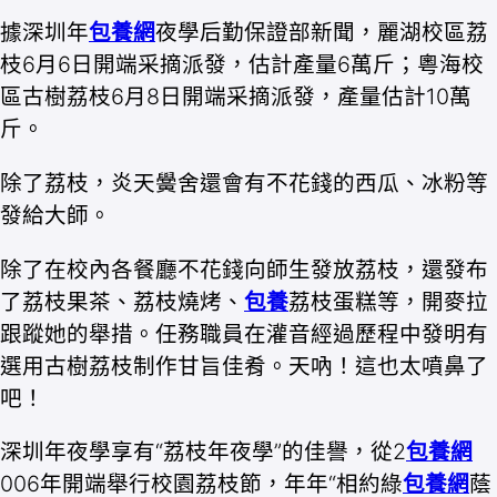
據深圳年
包養網
夜學后勤保證部新聞，麗湖校區荔
枝6月6日開端采摘派發，估計產量6萬斤；粵海校
區古樹荔枝6月8日開端采摘派發，產量估計10萬
斤。
除了荔枝，炎天黌舍還會有不花錢的西瓜、冰粉等
發給大師。
除了在校內各餐廳不花錢向師生發放荔枝，還發布
了荔枝果茶、荔枝燒烤、
包養
荔枝蛋糕等，開麥拉
跟蹤她的舉措。任務職員在灌音經過歷程中發明有
選用古樹荔枝制作甘旨佳肴。天吶！這也太噴鼻了
吧！
深圳年夜學享有“荔枝年夜學”的佳譽，從2
包養網
006年開端舉行校園荔枝節，年年“相約綠
包養網
蔭