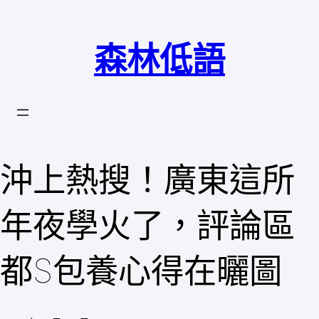
跳
至
森林低語
主
要
內
容
沖上熱搜！廣東這所
年夜學火了，評論區
都S包養心得在曬圖