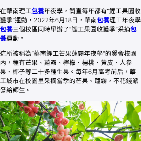
在華南理工
包養
年夜學，簡直每年都有“鯉工果園收
獲季”運動，2022年6月18日，華南
包養
理工年夜學
包養
三個校區同時舉辦了“鯉工果園收獲季”采摘
包
養
運動。
這所被稱為“華南鯉工芒果蓮霧年夜學”的黌舍校園
內，種有芒果、蓮霧、檸檬、楊桃、黃皮、人參
果、椰子等二十多種生果。每年6月高考前后，華
工城市在校園里采摘當季的芒果、蓮霧，不花錢派
發給師生。