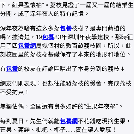
下，紅果盈懷袖”。荔枝見證了一屆又一屆的結業生
分開，成了深年夜人的特有記憶。
深年夜為啥有這么多荔
包養
枝樹？是專門蒔植的
嗎？據清楚，19
包養
83年深圳年夜學建校，那時征
用了四
包養網
周幾個村的數百畝荔枝園，所以，此
刻校園里的荔枝樹基礎保存了本來的地形和地位。
有
包養
的校友在評論區曬出了本身分到的荔枝↓
網友們則表現：也想往能發荔枝的黌舍，完成荔枝
不受拘束！
無獨佔偶，全國還有良多如許的“生果年夜學”。
每到夏日，先生們就能
包養網
不花錢吃現摘生果，
芒果、蓮霧、枇杷、椰子……實在讓人愛慕！