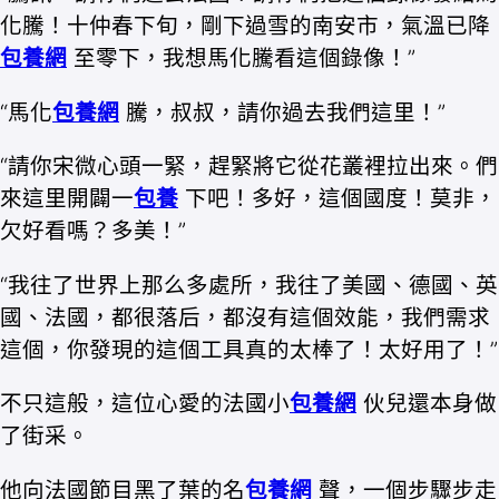
化騰！十仲春下旬，剛下過雪的南安市，氣溫已降
包養網
至零下，我想馬化騰看這個錄像！”
“馬化
包養網
騰，叔叔，請你過去我們這里！”
“請你宋微心頭一緊，趕緊將它從花叢裡拉出來。們
來這里開闢一
包養
下吧！多好，這個國度！莫非，
欠好看嗎？多美！”
“我往了世界上那么多處所，我往了美國、德國、英
國、法國，都很落后，都沒有這個效能，我們需求
這個，你發現的這個工具真的太棒了！太好用了！”
不只這般，這位心愛的法國小
包養網
伙兒還本身做
了街采。
他向法國節目黑了葉的名
包養網
聲，一個步驟步走