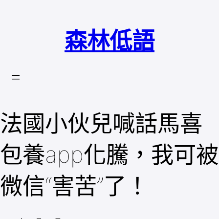
跳
至
森林低語
主
要
內
容
法國小伙兒喊話馬喜
包養app化騰，我可被
微信“害苦”了！