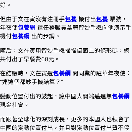
好。
但由于文在寅沒有注冊手
包養
機付出
包養
賬號，
年夜使
包養網
館任務職員拿著智妙手機向他演示手
機付
包養網
出的步調。
隨后，文在寅用智妙手機掃描桌面上的條形碼，總
共付出了早餐費68元。
在結賬時，文在寅還
包養網
問同業的駐華年夜使：
“連這個都妙手機結算？”
變動位置付出的鼓起，讓中國人開端邁進無
包養網
現金社會。
而跟著全球化的深刻成長，更多的本國人也領會了
中國的變動位置付出，并且對變動位置付出贊不停