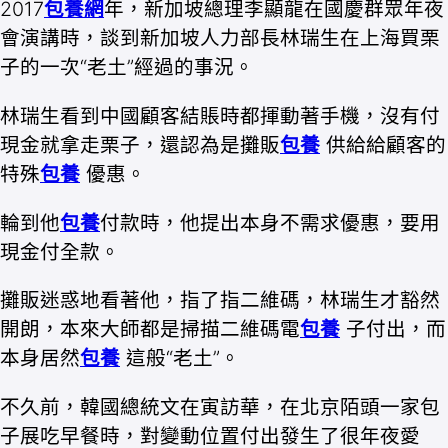
2017
包養網
年，新加坡總理李顯龍在國慶群眾年夜
會演講時，談到新加坡人力部長林瑞生在上海買栗
子的一次“老土”經過的事況。
林瑞生看到中國顧客結賬時都揮動著手機，沒有付
現金就拿走栗子，還認為是攤販
包養
供給給顧客的
特殊
包養
優惠。
輪到他
包養
付款時，他提出本身不需求優惠，要用
現金付全款。
攤販迷惑地看著他，指了指二維碼，林瑞生才豁然
開朗，本來大師都是掃描二維碼電
包養
子付出，而
本身居然
包養
這般“老土”。
不久前，韓國總統文在寅訪華，在北京陌頭一家包
子展吃早餐時，對變動位置付出發生了很年夜愛