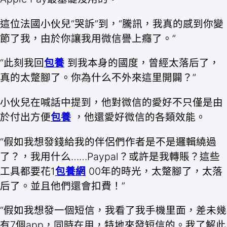
這位法國小伙兒“哭訴”到，“騰訊，我真的感到你變
節了我，由於你讓我用微信譽上癮了。”
“此刻我回
包養
到我本身的國度，曾經太落后了，
真的太蹩腳了。你為什么不外來這里開闢？”
小伙兒在喊話中提到，他對微信的愛好不只僅是由
於付出方便
包養
，他還愛好微信的各類效能。
“假如我想發錢給我的伴侶們作者是不是邏輯繞過
了？，我用什么……Paypal？或許是我轉賬？這些
工具都要花1
包養網
00年的時光，太蹩腳了，太落
后了。並且他們還會扣費！”
“假如我想發一個短信，我看了我手機里面，差未幾
有7個app，同時在用，特地來發短信的。我了解此