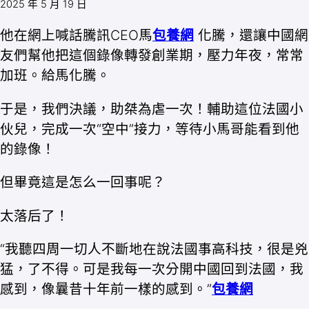
2025 年 5 月 19 日
他在網上喊話騰訊CEO馬
包養網
化騰，還讓中國網
友們幫他把這個錄像轉發創業期，壓力年夜，常常
加班。給馬化騰。
于是，我們決議，助桀為虐一次！輔助這位法國小
伙兒，完成一次“空中”接力，等待小馬哥能看到他
的錄像！
但畢竟這是怎么一回事呢？
太落后了！
“我聽四周一切人不斷地在說法國事高科技，很是兇
猛，了不得。可是我每一次分開中國回到法國，我
感到，像曩昔十年前一樣的感到。”
包養網