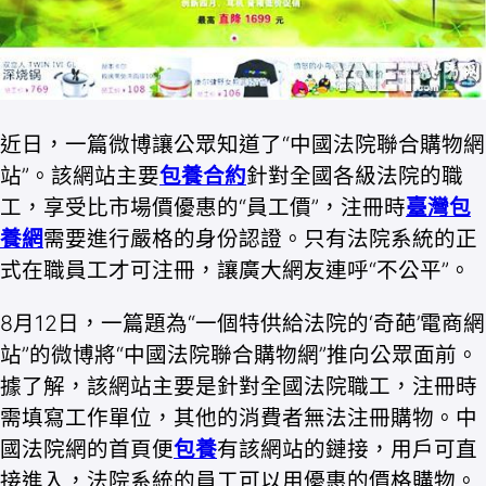
近日，一篇微博讓公眾知道了“中國法院聯合購物網
站”。該網站主要
包養合約
針對全國各級法院的職
工，享受比市場價優惠的“員工價”，注冊時
臺灣包
養網
需要進行嚴格的身份認證。只有法院系統的正
式在職員工才可注冊，讓廣大網友連呼“不公平”。
8月12日，一篇題為“一個特供給法院的‘奇葩’電商網
站”的微博將“中國法院聯合購物網”推向公眾面前。
據了解，該網站主要是針對全國法院職工，注冊時
需填寫工作單位，其他的消費者無法注冊購物。中
國法院網的首頁便
包養
有該網站的鏈接，用戶可直
接進入，法院系統的員工可以用優惠的價格購物。