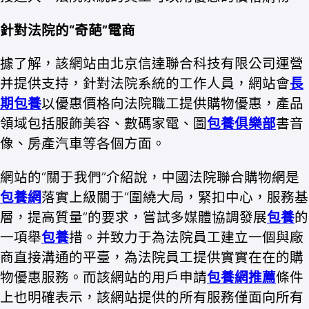
針對法院的“奇葩”電商
據了解，該網站由北京信達聯合科技有限公司運營
并提供支持，針對法院系統的工作人員，網站會
長
期包養
以優惠價格向法院職工提供購物優惠，產品
領域包括服飾美容、數碼家電、圖
包養俱樂部
書音
像、房產汽車等各個方面。
網站的“關于我們”介紹說，中國法院聯合購物網是
包養網
落實上級關于“圍繞大局，緊扣中心，服務基
層，提高質量”的要求，嘗試多媒體協調發展
包養
的
一項舉
包養
措。并致力于為法院員工建立一個與廠
商直接溝通的平臺，為法院員工提供實實在在的購
物優惠服務。而該網站的用戶申請
包養網推薦
條件
上也明確表示，該網站提供的所有服務僅面向所有