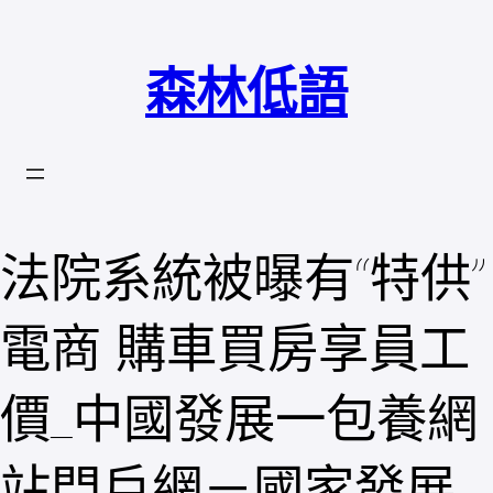
跳
至
森林低語
主
要
內
容
法院系統被曝有“特供”
電商 購車買房享員工
價_中國發展一包養網
站門戶網－國家發展