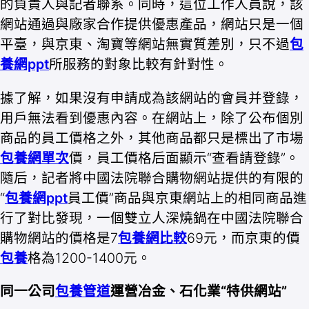
的負責人與記者聯系。同時，這位工作人員說，該
網站通過與廠家合作提供優惠產品，網站只是一個
平臺，與京東、淘寶等網站無實質差別，只不過
包
養網ppt
所服務的對象比較有針對性。
據了解，如果沒有申請成為該網站的會員并登錄，
用戶無法看到優惠內容。在網站上，除了公布個別
商品的員工價格之外，其他商品都只是標出了市場
包養網單次
價，員工價格后面顯示“查看請登錄”。
隨后，記者將中國法院聯合購物網站提供的有限的
“
包養網ppt
員工價”商品與京東網站上的相同商品進
行了對比發現，一個雙立人深燒鍋在中國法院聯合
購物網站的價格是7
包養網比較
69元，而京東的價
包養
格為1200-1400元。
同一公司
包養管道
運營冶金、石化業“特供網站”