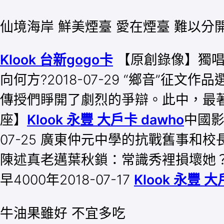
仙境海岸 鮮美煙臺 愛在煙臺 難以分
Klook 台新gogo卡
【原創錄像】獨唱藝
向何方?2018-07-29 “鄉音”征文
傳授們睜開了劇烈的爭辯。此中，最著名確
座】
Klook 永豐 大戶卡 dawho
中國影
07-25 廣東仲元中學的抗戰舊事和校長
陳述真老邁葉秋鎖：常識秀裡損壞她？作
早4000年2018-07-17
Klook 永豐 大
牛油果雖好 不宜多吃