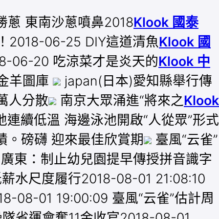
更勝蔥 東南沙蔥噴鼻2018
Klook 國泰
018-06-25 DIY這道清魚
Klook 國
8-06-20 吃涼菜才是炎天的
Klook 中
金羊圖庫
japan(日本)愛知縣舉行傳
萬人分散
南京大眾涌進“將來之
Klook
連續低溫 海邊泳池開啟“人從眾”形式
績。磅礴 迎來最佳欣賞期
臺風“云雀”
廣東：制止幼兒園提早傳授拼音識字
尺度履行2018-08-01 21:08:10
-01 19:00:09 臺風“云雀”估計周
隊省運會奪11金收官2018-08-01