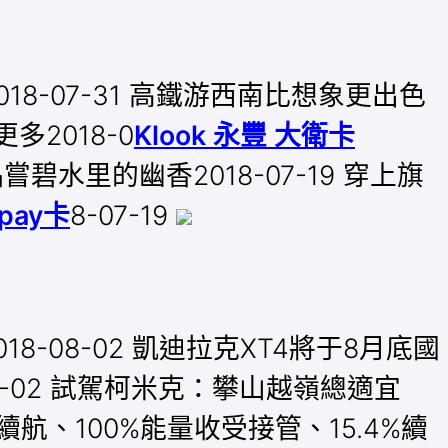
18-07-31 高鐵游西南比想象更出色
多2018-0
Klook 永豐 大衛卡
嘗碧水里的幽香2018-07-19 穿上旗
 pay卡
8-07-19
8-08-02 凱迪拉克XT4將于8月底國
-08-02 試駕柯米克：攀山越嶺總適宜
續航、100%能量收受接管、15.4%續