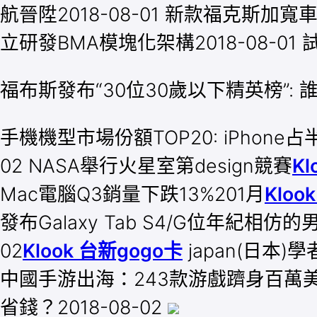
航晉陞2018-08-01 新款福克斯加寬車
立研發BMA模塊化架構2018-08-01 
福布斯發布“30位30歲以下精英榜”: 
手機機型市場份額TOP20: iPhone占
02 NASA舉行火星室第design競賽
Kl
Mac電腦Q3銷量下跌13%201月
Kloo
發布Galaxy Tab S4/G位年紀相仿的
02
Klook 台新gogo卡
japan(日本
中國手游出海：243款游戲躋身百萬美
省錢？2018-08-02