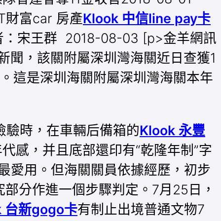
財富car 房產
Klook 中信line pay卡
群 2018-08-03 [p>金羊網訊
新聞，該關附屬深圳灣海關近日查獲1
案。這是深圳海關附屬深圳灣海關本年
檢驗時，在車輛后備箱的
Klook 永豐
代感，并且底部還印有“乾隆年制”字
最愛用。但海關關員依據經歷，初步
究部分作進一個步驟判定。7月25日，
ok 台新gogo卡
有制止出境普通文物7