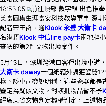
18:53:05
前往頂部 數字報 出色推舉
美食圖集生涯食安科技教導軍事 深圳海關
記者宋王群、通
Klook 永豐 大衛卡 d
名港籍
Klook 中信line pay卡
兩地牌小
查獲的第2起文物出境案件。
5月13日，深圳灣港口客運出境車道
大衛卡 daway
一個紙箱外調獲瓷器1
樣。該車司機說明稱，這些瓷器都是
鑒定為疑似文物，對該批物品暫不予
K
經廣東省文物判定機構判定，上述物