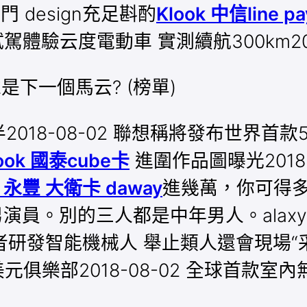
門 design充足斟酌
Klook 中信line p
試駕體驗云度電動車 實測續航300km201
誰是下一個馬云? (榜單)
半2018-08-02 聯想稱將發布世界首款
ook 國泰cube卡
進圍作品圖曝光2018
k 永豐 大衛卡 daway
進幾萬，你可得多向
男演員。別的三人都是中年男人。alaxy Ta
)學者研發智能機械人 舉止類人還會現場“采
元俱樂部2018-08-02 全球首款