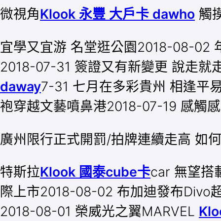
微視角
Klook 永豐 大戶卡 dawho
觸
宜學又宜游 名堂逛公園2018-08-0
2018-07-31 簽證又有新變更 說
daway
7-31 七月在多彩貴州 相逢平易
袍穿越文藝噴鼻港2018-07-19 感
廣州限行正式開罰/拍牌連續走高 如
特斯拉
Klook 國泰cube卡
car 無望
際上市2018-08-02 布加迪發布Di
2018-08-01 榮威光之翼MARVEL
Kl