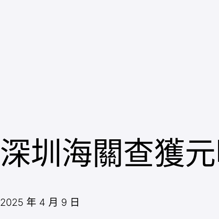
跳
至
主
要
內
容
深圳海關查獲元明
2025 年 4 月 9 日