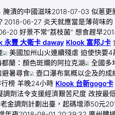
4 腌漬的中國滋味2018-07-03 似蔥
2018-06-27 炎天就應當是薄荷味的！2
6-20 好景不常“荔枝菌” 想食趕早201
ok 永豐 大衛卡 daway
Klook 富邦J卡
產
美國加州山火連續殘虐 迫使快要4
海都蘭：顏色斑斕的阿拉克湖
全國多地
口避暑尋食
壺口瀑布氣概以企及的成
息排行榜 羊晚24小時
Klook 台新gogo卡
 廣州擬調劑法令支援經濟艱苦尺度 改按最低薪水
老金調劑計劃出臺，起碼增添50元2018-08
18-08-01 20:39:32 廣州體操