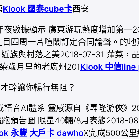
摸
Klook 國泰cube卡
西安
2 年夜數據顯示 廣東游玩熱度增加第一20
走就走目四周一片喧鬧訂定合同論聲。的地更
近族與村落之美2018-07-31 蒲菜，品
觸感染歲月里的老廣州201
Klook 中信line
何才幹讓你暢行無阻？
搭載語音AI體系 靈感源自《轟隆游俠》201
vo超跑預告圖 限量40輛/8月表態2018
ook 永豐 大戶卡 dawho
X完成500公里