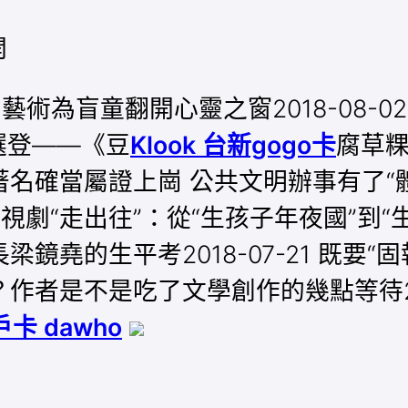
開
術為盲童翻開心靈之窗2018-08-0
作品選登——《豆
Klook 台新gogo卡
腐草粿
當屬證上崗 公共文明辦事有了“體驗師”
視劇“走出往”：從“生孩子年夜國”到“
梁鏡堯的生平考2018-07-21 既要
者是不是吃了文學創作的幾點等待201
戶卡 dawho