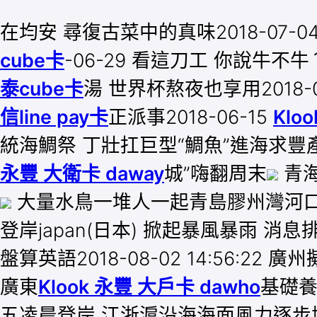
在均安 尋復古菜中的真味2018-07-0
cube卡
-06-29 看這刀工 你說牛不牛？
泰cube卡
湯 世界杯熬夜也享用2018-0
信line pay卡
正派事2018-06-15
Klo
統海鯛祭 丁壯扛巨型“鯛魚”進海求豐
永豐 大衛卡 daway
城”嗨翻周末
青
大量水鳥一堆人一起青島膠州灣河
登岸japan(日本) 掀起暴風暴雨 消
盤算英語2018-08-02 14:56:22
廣東
Klook 永豐 大戶卡 dawho
基礎養
五凌晨登岸 江浙滬沿海海面風力逐步增年夜20