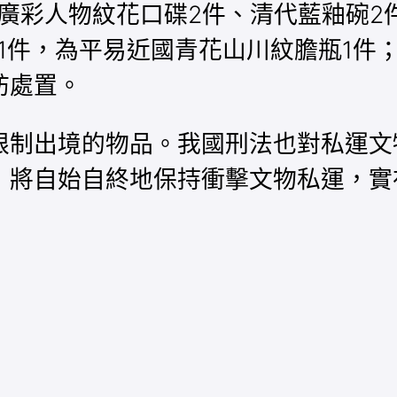
廣彩人物紋花口碟2件、清代藍釉碗2
1件，為平易近國青花山川紋膽瓶1件
訪處置。
限制出境的物品。我國刑法也對私運文
，將自始自終地保持衝擊文物私運，實