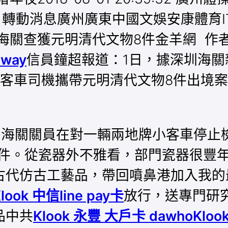
 轉動消息廣州廣東中國文娛安康體育IT
查獲元明清代文物8件金羊網 作者：宋王
away
信員鐘超報道：1日，據深圳海關
客車司機攜帶元明清代文物8件出境
，海關關員在對一輛兩地牌小客車停止
2件。從瓷器外不雅看，部門瓷器很豐年
古代仿古工藝品，帶回噴鼻港加入我的
look 中信line pay卡
放行，送專門研
品中共
Klook 永豐 大戶卡 dawho
Klo