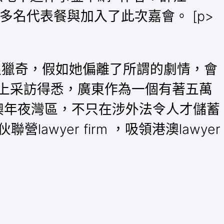
800多名代表餐與加入了此次嘉會。 [p>
鎖很獵奇，假如她偏離了所謂的劇情，會
會上采訪得悉，廣東作為一個有著五萬
和粵港澳年夜灣區，不只在涉外法令人才儲蓄
yer firm ，吸領港澳lawyer