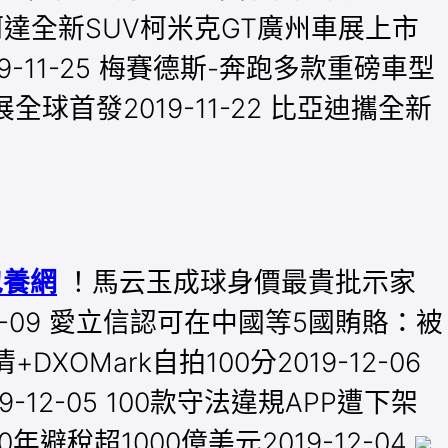
2 斯柯達全新SUV柯米克GT廣州車展上市
019-11-25 梅賽德斯-奔跑多款重磅車型
展全球首發2019-11-22 比亞迪攜全新
包養網
！馬云玉成球身價最貴批示家
12-09 愛立信認可在中國等5國賄賂：被
+DXOMark自拍100分2019-12-06
9-12-05 100款守法違規APP遭下架
避稅超1000億美元2019-12-04