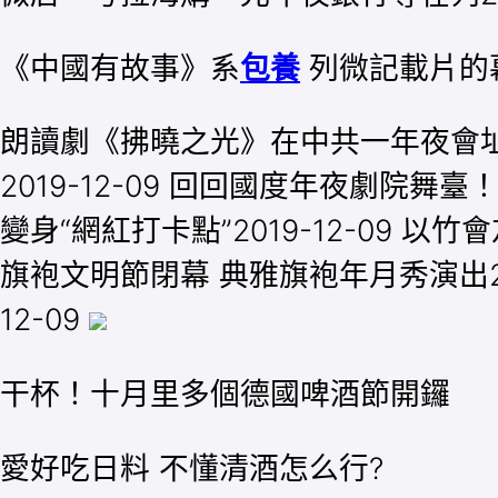
《中國有故事》系
包養
列微記載片的
朗讀劇《拂曉之光》在中共一年夜會址留
2019-12-09 回回國度年夜劇院舞
變身“網紅打卡點”2019-12-09 以竹
旗袍文明節閉幕 典雅旗袍年月秀演出2019
12-09
干杯！十月里多個德國啤酒節開鑼
愛好吃日料 不懂清酒怎么行?