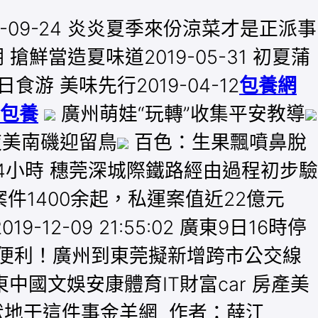
9-09-24 炎炎夏季來份涼菜才是正派事
 搶鮮當造夏味道2019-05-31 初夏蒲
日食游 美味先行2019-04-12
包養網
包養
廣州萌娃“玩轉”收集平安教導
美南磯迎留鳥
百色：生果飄噴鼻脫
4小時 穗莞深城際鐵路經由過程初步驗
破獲案件1400余起，私運案值近22億元
-12-09 21:55:02 廣東9日16時停
近來穗更便利！廣州到東莞擬新增跨市公交線
中國文娛安康體育IT財富car 房產美
默默地干這件事金羊網 作者：薛江