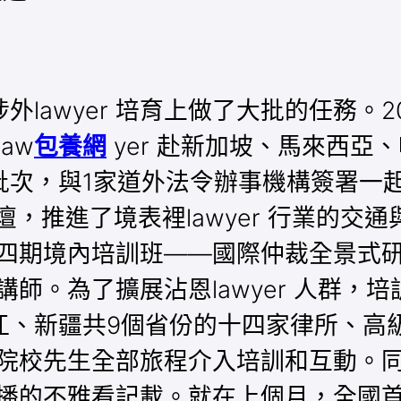
lawyer 培育上做了大批的任務。2
aw
包養網
yer 赴新加坡、馬來西亞、
通4批次，與1家道外法令辦事機構簽署
，推進了境表裡lawyer 行業的交
才第四期境內培訓班——國際仲裁全景式
賓講師。為了擴展沾恩lawyer 人群
、新疆共9個省份的十四家律所、高級
法學院校先生全部旅程介入培訓和互動。
上直播的不雅看記載。就在上個月，全國首