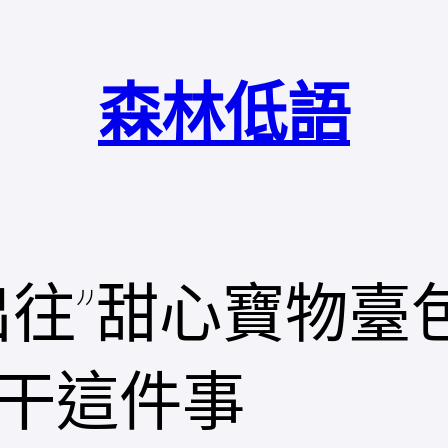
森林低語
出往”甜心寶物臺
干這件事