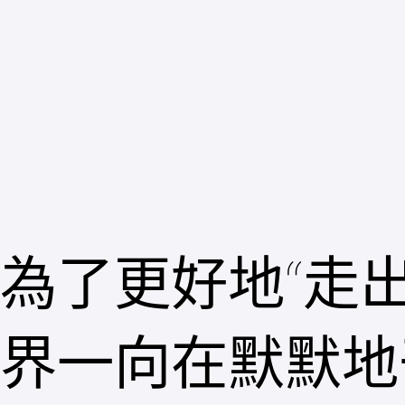
跳
至
主
要
內
容
為了更好地“走
界一向在默默地