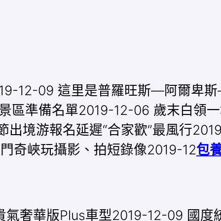
-12-09 這里是普羅旺斯—阿爾卑斯—湛
列5A景區準備名單2019-12-06 歲
 春節出境游報名延遲“合家歡”最風行201
仙門奇峽玩攝影、拍短錄像2019-12
包
奢華版Plus車型2019-12-09 國度