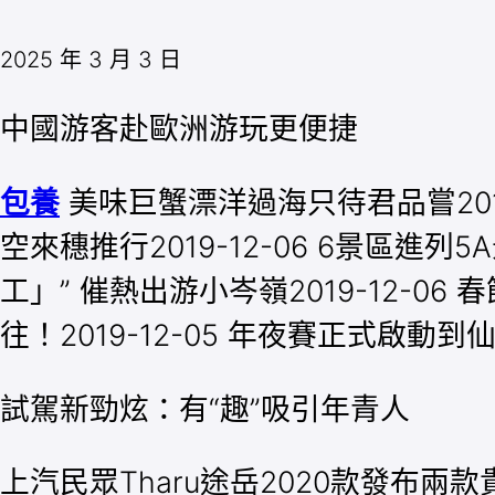
2025 年 3 月 3 日
中國游客赴歐洲游玩更便捷
包養
美味巨蟹漂洋過海只待君品嘗2019
空來穗推行2019-12-06 6景區進
工」” 催熱出游小岑嶺2019-12-06
往！2019-12-05 年夜賽正式啟動到
試駕新勁炫：有“趣”吸引年青人
上汽民眾Tharu途岳2020款發布兩款貴氣