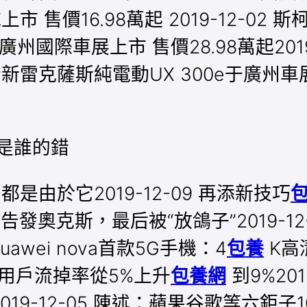
上市 售價16.98萬起 2019-12-0
新騰勢X廣州國際車展上市 售價28.98萬起2
5 全新雷克薩斯純電動UX 300e于廣州車
竟是誰的錯
是由於它2019-12-09 再添新技巧
約好告發奧克斯，最后被“放鴿子”2019-
uawei nova首款5G手機：4
包養
K高清
ne用戶流掉率從5%上升
包養網
到9%201
-12-05 陳述：蘋果谷歌等六鉅子10年