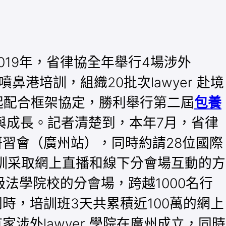
019年，省律協全年舉行4場涉外
噴鼻港培訓，組織20批次lawyer 赴境
一起配合框架協定，勝利舉行第二屆
包養
通與成長。記者清楚到，本年7月，省律
研習會（廣州站），同時約請28位國際
，培訓采取網上直播和線下分會場互動的方
法學院校的分會場，跨越1000名行
同時，培訓班3天共累積近100萬的網上
家涉外lawyer 學院在廣州成立，同時