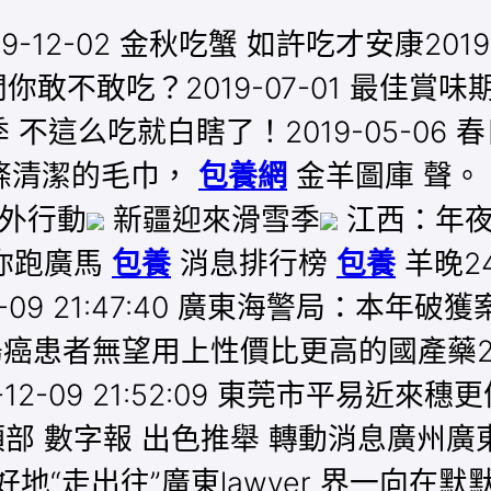
12-02 金秋吃蟹 如許吃才安康201
問你敢不敢吃？2019-07-01 最佳賞味期
季 不這么吃就白瞎了！2019-05-06 春
條清潔的毛巾，
包養網
金羊圖庫 聲。
外行動
新疆迎來滑雪季
江西：年夜
你跑廣馬
包養
消息排行榜
包養
羊晚2
-09 21:47:40 廣東海警局：本年
癌、結腸癌患者無望用上性價比更高的國產藥2019
-12-09 21:52:09 東莞市平易
部 數字報 出色推舉 轉動消息廣州廣東
地“走出往”廣東lawyer 界一向在