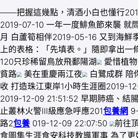
——把握這幾點，清酒小白也懂行2019-
2019-07-10 一年一度鯡魚節來襲 就
月 白蘆筍相伴2019-05-16 又到海鮮
上的表格：「先填表。」隨即拿出一
120只珍稀留鳥放飛鄱陽湖
愛惜植物
貧路
美在重慶兩江夜
白鷺成群 陪
收 打造珠江東岸1小時生涯圈2019-12
2019-12-09 21:51:52 早期肺
止叢林火警Ⅲ級應急呼應201
包養網
9
路2
包養
019-12-09 22:07:50
前往頂
食圖集生涯食安科技教導軍事 為了更好