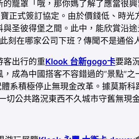
的籠罩「哦，那你媽了解了應當很興
出寶正式簽訂協定。由於價錢低、時光
科與圣彼得堡之間。此中，能欣賞沿途
。此刻在哪家公司下班？傳聞不是通俗
客出行的重
Klook 台新gogo卡
要路
，成為中國搭客不容錯過的“景點”之
況體系積極停止無現金改革。據莫斯科
一切公共路況東西不久城市守舊無現