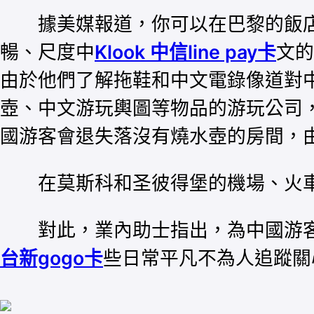
據美媒報道，你可以在巴黎的飯店
暢、尺度中
Klook 中信line pay卡
文的
由於他們了解拖鞋和中文電錄像道對
壺、中文游玩輿圖等物品的游玩公司
國游客會退失落沒有燒水壺的房間，
在莫斯科和圣彼得堡的機場、火車
對此，業內助士指出，為中國游客
台新gogo卡
些日常平凡不為人追蹤關