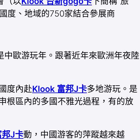
會（以
Klook 台新gogo卡
下簡稱“旅
國度、地域的750家結合參展商
年是中歐游玩年。跟著近年來歐洲年夜陸
國度內赴
Klook 富邦J卡
多地游玩。是
申根區內的多國不雅光過程，有的放
 富邦J卡
動，中國游客的萍蹤越來越