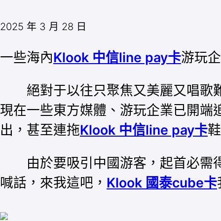
2025 年 3 月 28 日
一些海內
Klook 中信line pay卡
游玩企
絕對于以往只聚焦又美麗又唱歌難聽
現在一些東方媒體、游玩企業已開端
出，甚至連拖
Klook 中信line pay卡
鞋
由於要吸引中國游客，起首必需得
喊話，來我這吧，
Klook 國泰cube卡