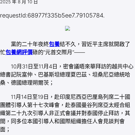
2025 年 8 月 10 日
requestId:68977f335b5ee7.79105784.
黨的二十年夜終
包養
結不久，習近平主席就開啟了
忙
包養網評價
碌的“元首交際月”——
10月31日至11月4日，密會議晤來華拜訪的越共中心
總書記阮富仲、巴基斯坦總理夏巴茲、坦桑尼亞總統哈
桑、德國總理朔爾茨；
11月14日至19日，赴印度尼西亞巴厘島列席二十國
團體引導人第十七次峰會，赴泰國曼谷列席亞太經合組
織第二十九次引導人非正式會議并對泰國停止拜訪，其
間，同多位本國引導人和國際組織擔任人會見談判會
面；