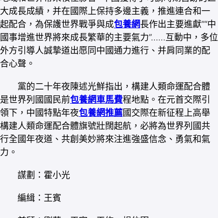
大成長成績，并在國際上保持多邊主義，推進連合和一
起配合，為保護世界戰爭與成
包養網
長作出主要進獻”“中
國事增進世界將來成長繁華的主要氣力”……互動中，多位
外方引導人誠摯道出愿同中國通力進行、并肩同業的配
合心聲。
黨的二十年夜陳述光鮮指出，構建人類命運配合體
是世界列國國民前
包養網車馬費
程地點。在元首交際引
領下，中國特點年夜
包養網推薦
國交際在新征程上高舉
構建人類命運配合體旗號壯闊起航，必將為世界列國共
行全國年夜道、共創美妙將來注進強盛信念、勇氣和氣
力。
謀劃：霍小光
編緝：王賓