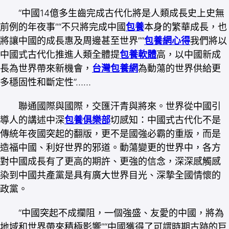
“中國14億多生齒完成古代化將是人類成長史上史無
前例的年夜事”“不只將完成中國
包養
本身的繁華成長，也
將讓中國的成長惠及周邊甚至世界”“
包養網心得
我們將以
中國式古代化推進人類全體提
包養軟體
高，以中國新成
長為世界帶來新機會，
台灣包養網
為動蕩的世界供給更
多穩固性和斷定性”……
聯通國際與國際，交匯汗青與將來。世界從中國引
導人的講述中深
包養俱樂部
切感知：中國式古代化不是
傳統年夜國突起的翻版，更不是國強必霸的重版，而是
造福中國、利好世界的邪道。動蕩變更的世界中，各方
對中國成長有了更高的期許、更強的信念，深深感觸感
染到中國共產黨是具有廣大世界目光、深摯全國情懷的
政黨。
“中國突起不成攔阻，一個強盛、友愛的中國，將為
地域和世界帶來積極影響”“中國獲得了可謂時期古跡的巨