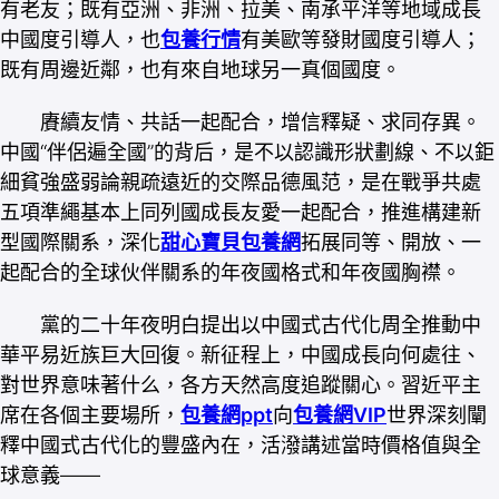
有老友；既有亞洲、非洲、拉美、南承平洋等地域成長
中國度引導人，也
包養行情
有美歐等發財國度引導人；
既有周邊近鄰，也有來自地球另一真個國度。
賡續友情、共話一起配合，增信釋疑、求同存異。
中國“伴侶遍全國”的背后，是不以認識形狀劃線、不以鉅
細貧強盛弱論親疏遠近的交際品德風范，是在戰爭共處
五項準繩基本上同列國成長友愛一起配合，推進構建新
型國際關系，深化
甜心寶貝包養網
拓展同等、開放、一
起配合的全球伙伴關系的年夜國格式和年夜國胸襟。
黨的二十年夜明白提出以中國式古代化周全推動中
華平易近族巨大回復。新征程上，中國成長向何處往、
對世界意味著什么，各方天然高度追蹤關心。習近平主
席在各個主要場所，
包養網ppt
向
包養網VIP
世界深刻闡
釋中國式古代化的豐盛內在，活潑講述當時價格值與全
球意義——