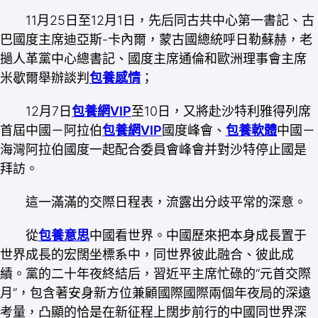
11月25日至12月1日，先后同古共中心第一書記、古
巴國度主席迪亞斯-卡內爾，蒙古國總統呼日勒蘇赫，老
撾人革黨中心總書記、國度主席通倫和歐洲理事會主席
米歇爾舉辦談判
包養感情
；
12月7日
包養網VIP
至10日，又將赴沙特利雅得列席
首屆中國－阿拉伯
包養網VIP
國度峰會、
包養軟體
中國－
海灣阿拉伯國度一起配合委員會峰會并對沙特停止國是
拜訪。
這一滿滿的交際日程表，流露出分歧平常的深意。
從
包養意思
中國看世界。中國歷來把本身成長置于
世界成長的宏闊坐標系中，同世界彼此融合、彼此成
績。黨的二十年夜終結后，習近平主席忙碌的“元首交際
月”，包含著安身新方位兼顧國際國際兩個年夜局的深遠
考量，凸顯的恰是在新征程上闊步前行的中國同世界深