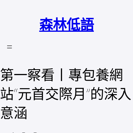
跳
至
森林低語
主
要
內
容
第一察看丨專包養網
站“元首交際月”的深入
意涵