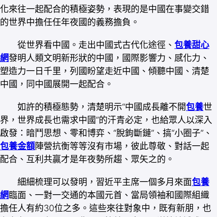
化來往一起配合的積極姿勢，表現的是中國在事變交錯
的世界中擔任任年夜國的義務擔負。
從世界看中國。走出中國式古代化途徑、
包養甜心
網
發明人類文明新形狀的中國，國際影響力、感化力、
塑造力一日千里，列國盼望走近中國、傾聽中國、清楚
中國，同中國展開一起配合。
如許的積極態勢，清楚明示“中國成長離不開
包養
世
界，世界成長也需求中國”的汗青必定，也給眾人以深入
啟發：暗鬥思想、零和博弈、“脫鉤斷鏈”、搞“小圈子”、
包養金額
陣營抗衡等等沒有市場，彼此尊敬、對話一起
配合、互利共贏才是年夜勢所趨、眾矢之的。
細細梳理可以發明，習近平主席一個多月來面
包養
網
臨面、一對一交通的本國元首、當局領袖和國際組織
擔任人有約30位之多。這些來往對象中，既有新朋，也