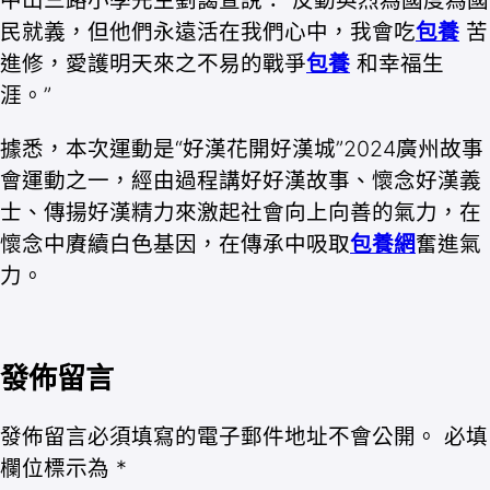
中山三路小學先生劉藹萱說：“反動英烈為國度為國
民就義，但他們永遠活在我們心中，我會吃
包養
苦
進修，愛護明天來之不易的戰爭
包養
和幸福生
涯。”
據悉，本次運動是“好漢花開好漢城”2024廣州故事
會運動之一，經由過程講好好漢故事、懷念好漢義
士、傳揚好漢精力來激起社會向上向善的氣力，在
懷念中賡續白色基因，在傳承中吸取
包養網
奮進氣
力。
發佈留言
發佈留言必須填寫的電子郵件地址不會公開。
必填
欄位標示為
*