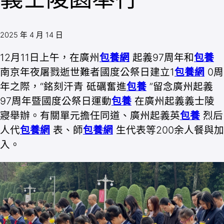
2025 年 4 月 14 日
12月11日上午，在廣州
包養網
起義97周年和
包養
南京年夜屠戮逝世難者國度公祭日建立1
包養網
0周
年之際，“銘刻汗青 砥礪奮進
包養
”留念廣州起義
97周年暨國度公祭日運動
包養
在廣州起義義士陵
寢舉辦。有關單元擔任同道、廣州起義英
包養
烈后
人代
包養網
表、師
包養網
生代表等200余人餐與加
入。