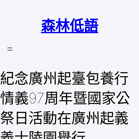
跳
至
森林低語
主
要
內
容
紀念廣州起臺包養行
情義97周年暨國家公
祭日活動在廣州起義
義士陵園舉行