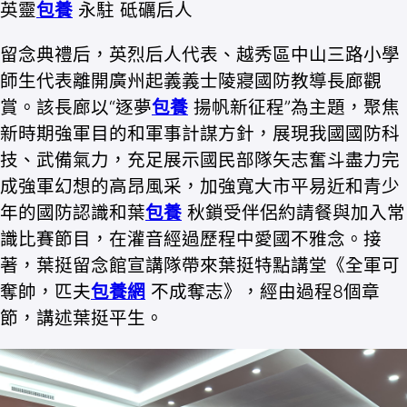
英靈
包養
永駐 砥礪后人
留念典禮后，英烈后人代表、越秀區中山三路小學
師生代表離開廣州起義義士陵寢國防教導長廊觀
賞。該長廊以“逐夢
包養
揚帆新征程”為主題，聚焦
新時期強軍目的和軍事計謀方針，展現我國國防科
技、武備氣力，充足展示國民部隊矢志奮斗盡力完
成強軍幻想的高昂風采，加強寬大市平易近和青少
年的國防認識和葉
包養
秋鎖受伴侶約請餐與加入常
識比賽節目，在灌音經過歷程中愛國不雅念。接
著，葉挺留念館宣講隊帶來葉挺特點講堂《全軍可
奪帥，匹夫
包養網
不成奪志》，經由過程8個章
節，講述葉挺平生。