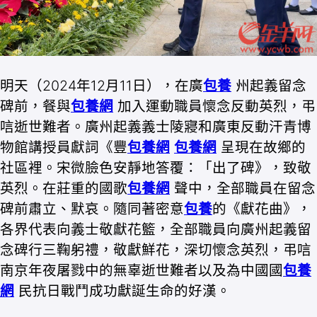
明天（2024年12月11日），在廣
包養
州起義留念
碑前，餐與
包養網
加入運動職員懷念反動英烈，弔
唁逝世難者。廣州起義義士陵寢和廣東反動汗青博
物館講授員獻詞《豐
包養網
包養網
呈現在故鄉的
社區裡。宋微臉色安靜地答覆：「出了碑》，致敬
英烈。在莊重的國歌
包養網
聲中，全部職員在留念
碑前肅立、默哀。隨同著密意
包養
的《獻花曲》，
各界代表向義士敬獻花籃，全部職員向廣州起義留
念碑行三鞠躬禮，敬獻鮮花，深切懷念英烈，弔唁
南京年夜屠戮中的無辜逝世難者以及為中國國
包養
網
民抗日戰鬥成功獻誕生命的好漢。