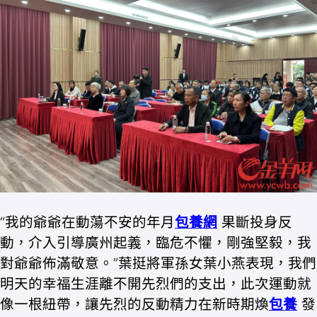
“我的爺爺在動蕩不安的年月
包養網
果斷投身反
動，介入引導廣州起義，臨危不懼，剛強堅毅，我
對爺爺佈滿敬意。”葉挺將軍孫女葉小燕表現，我們
明天的幸福生涯離不開先烈們的支出，此次運動就
像一根紐帶，讓先烈的反動精力在新時期煥
包養
發