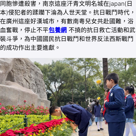
同胞慘遭殺害，南京這座汗青文明名城在japan(日
本)侵犯者的蹂躪下淪為人世天堂。抗日戰鬥時代，
在廣州這座好漢城市，有數南粵兒女共赴國難，浴
血奮戰，停止不平
包養網
不撓的抗日救亡活動和武
裝斗爭，為中國國民抗日戰鬥和世界反法西斯戰鬥
的成功作出主要進獻。