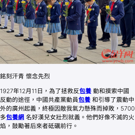
銘刻汗青 懷念先烈
1927年12月11日，為了拯救反
包養
動和摸索中國
反動的途徑，中國共產黨動員
包養
和引導了震動中
外的廣州起義，終極因敵我氣力懸殊而掉敗，5700
多
包養網
名好漢兒女壯烈就義。他們好像不滅的火
焰，鼓勵著后來者砥礪前行。