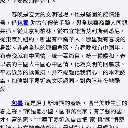
感、平安感油但是生。
春晚是宏大的文明磁場，也是堅固的感情紐
帶，借
包養
助古代傳佈手腕，與全球華裔華人同頻
共振。從北京到柏林，從布宜諾斯艾利斯到悉尼，
從東京到紐約，哪里有華裔華人，哪里就有春晚的
身影。非論全球的哪個角落，有春晚就有中國年，
有春晚就有中國情。統一臺節目，統一種暖和，春
早晨的中國人中國心中國情，化為文明的回屬感、
平易近族的驕傲感，并不竭強化我們心中的本源認
識，加強對平易近族文明認同，對內陸年夜地酷
愛。
包養
這是屬于新時期的春晚，唱出美妙生涯的
春之聲。“家是最小國，國事萬萬家；有了強的國，
才有富的家。”中華平易近族自古把“家”與“國”慎密
相連。每當歡慶佳節時，最感動人心、最暖和人