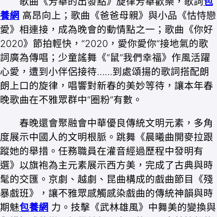
歌曲《芳華的出發點》旋律芳華歡樂，歌詞
包
養網
高昂向上；歌曲《爸爸母親》與小品《怙恃戀
愛》相連接，成為晚會的動情點之一；歌曲《你好
2020》節拍輕快，“2020，愛你愛你”接地氣的歌
詞廣為傳唱；少童謠舞《“鼠”我們幸福》作風活躍
心愛，遭到小伴侶接待……到處頌揚的歌詞搭配朗
朗上口的旋律，唱響對新春的美妙等待，讓本年春
晚歌曲在不雅眾群中“圈粉”有數。
春晚還會聚融會中華優良傳統文明元素，多角
度展示中國人的文明根脈。跳舞《晨曦曲開麥拉跟
蹤她的舉措。任務職員在灌音經過歷程中發明有
選》以旗袍為主元素展示西方美，完成了古典與時
髦的交匯。京劇、越劇、昆曲構成的戲曲節目《殘
暴戲班》，讓不雅眾感觸感染戲曲的傳統神韻與時
期魅
包養網
力。技擊《武林雄風》中舞美的變換與