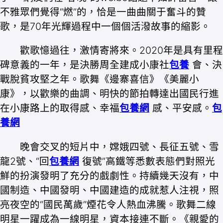
不雅眾們覺得“燃”的，恰是一曲曲關于奮斗的贊
歌，是70年光輝過程中一個個活潑故事的縮影。
歡歌憶過往，激情寄將來。2020年是具有里程
碑意義的一年，是決勝周全建成小康社
包養
會、決
戰脫貧攻堅之年。歌舞《邊寨喜信》《美麗小
康》，以歡樂的曲調、明快的節拍轉達出國民行進
在小康路上的取得感、幸福
包養網
感、平安感。
包
養網
晚會交叉的短片中，嫦娥四號、長征五號、雪
龍2號、“回
包養網
復號”高鐵等悉數表態們對照光
鮮的扮演發明了充分的戲劇性。持續幾天沒有，中
國制造、中國發明、中國建造的成就惹人注視，照
亮夜空的“國民萬歲”煙花令人熱血沸騰。歌舞二線
明星一躍成為一線明星，資本接連不斷。《親愛的