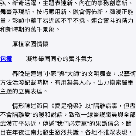
弘、新奇活躍，主題表達新、內在的事務創意新、
舞臺浮現新、技巧應用新、融會傳佈新，瀰漫正能
量，彰顯中華平易近族不平不撓、連合奮斗的精力
和新時期的萬千景象。
厚植家國情懷
包養
凝集舉國同心的奮斗氣力
春晚是連通“小家”與“大師”的文明舞臺，以藝術
方法活潑記載時期、有用凝集人心、出力摸索嚴重
主題的立異表達。
情形陳述節目《愛是橋梁》以“隔離病毒，但盡
不會隔離愛”的暖和說話，致敬一線醫護職員與全部
武漢市平易近，傳遞“我們必定贏”的果斷信念。節
目在年夜江南北發生激烈共識，各地不雅眾表現，