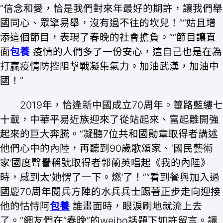
“信念和愛，恰是我們對來年最好的期許，讓我們舉
國同心、眾擎易舉，沒有過不往的坎兒！”“姑且增
添這個節目，表現了春晚的社會擔負。”“節目讓直
面
包養
疫情的人們多了一份安心，這自己也是在為
打贏疫情防控阻擊戰凝集氣力。加油武漢，加油中
國！”
2019年，恰逢新中國成立70周年。篳路藍縷七
十載，中華平易近族迎來了從站起來、富起離開強
起來的巨大奔騰。“凝聽7位共和國勛章取得者講述
他們心中的內陸，再聽到90歲歌頌家、‘國民藝術
家’國度聲譽稱號取得者郭蘭英唱起《我的內陸》
時，感到太‘她愣了一下。燃’了！”“看到餐與加入過
國慶70周年閱兵方陣的水兵兵士踢著正步走向迎接
他的怙恃阿
包養
誰畫面時，眼淚刷地就流上去
了。”網友們在“春晚”的weibo話題下如許留言。讓