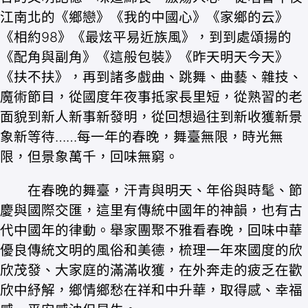
江南北的《鄉戀》《我的中國心》《家鄉的云》
《相約98》《最炫平易近族風》，到到處頌揚的
《配角與副角》《這般包裝》《昨天明天今天》
《扶不扶》，再到諸多戲曲、跳舞、曲藝、雜技、
魔術節目，從國度年夜事抵家長里短，從熟習的老
面貌到新人新事新發明，從回想過往到新收獲新景
象新等待……每一年的春晚，舞臺無限，時光無
限，但景象萬千，回味無窮。
在春晚的舞臺，汗青與明天、年俗與時髦、節
慶與國際交匯，這里有傳統中國年的神韻，也有古
代中國年的律動。舉家團聚不雅看春晚，回味中華
優良傳統文明的風俗和美德，梳理一年來國度的欣
欣茂發、大家庭的滿滿收獲，在外奔走的疲乏在歡
欣中紓解，鄉情鄉愁在祥和中升華，取得感、幸福