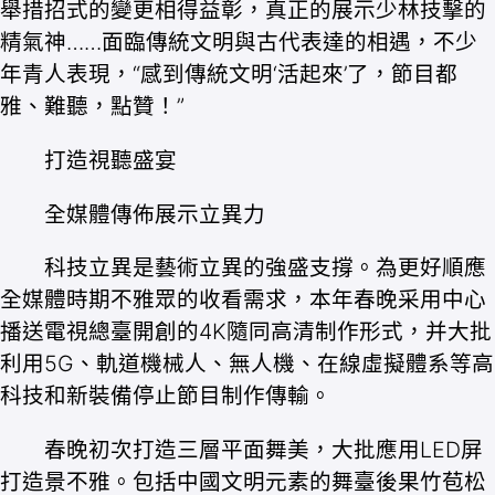
舉措招式的變更相得益彰，真正的展示少林技擊的
精氣神……面臨傳統文明與古代表達的相遇，不少
年青人表現，“感到傳統文明‘活起來’了，節目都
雅、難聽，點贊！”
打造視聽盛宴
全媒體傳佈展示立異力
科技立異是藝術立異的強盛支撐。為更好順應
全媒體時期不雅眾的收看需求，本年春晚采用中心
播送電視總臺開創的4K隨同高清制作形式，并大批
利用5G、軌道機械人、無人機、在線虛擬體系等高
科技和新裝備停止節目制作傳輸。
春晚初次打造三層平面舞美，大批應用LED屏
打造景不雅。包括中國文明元素的舞臺後果竹苞松