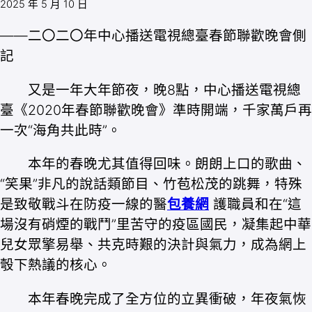
2025 年 5 月 10 日
——二〇二〇年中心播送電視總臺春節聯歡晚會側
記
又是一年大年節夜，晚8點，中心播送電視總
臺《2020年春節聯歡晚會》準時開端，千家萬戶再
一次“海角共此時”。
本年的春晚尤其值得回味。朗朗上口的歌曲、
“笑果”非凡的說話類節目、竹苞松茂的跳舞，特殊
是致敬戰斗在防疫一線的醫
包養網
護職員和在“這
場沒有硝煙的戰鬥”里苦守的疫區國民，凝集起中華
兒女眾擎易舉、共克時艱的決計與氣力，成為網上
彀下熱議的核心。
本年春晚完成了全方位的立異衝破，年夜氣恢