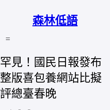
跳
至
森林低語
主
要
內
容
罕見！國民日報發布
整版喜包養網站比擬
評總臺春晚