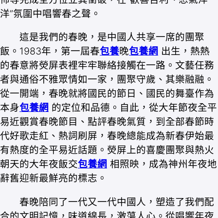
洋”氛圍中唱響春之聲。
這是我們的春晚，是中國人共享一席的團聚
飯。1983年，第一屆春
包養
晚
包養網
出生，熱熱
的春意將熒屏表裡牢牢聯絡接觸在一路。文藝任務
者與通俗不雅眾情如一家，團聚守歲、其樂融融。
從一開端，春晚就將國民的節日、國民的舞臺作為
本身
包養網
的定位和品德。自此，從大年節夜全平
易近觀賞春晚節目、點評春晚氣質，到全部春節時
代好歌走紅、熱詞刷屏，春晚總能成為新春伊始最
有熱度的全平易近話題。熒屏上的喜慶團聚與熱火
朝天的大年夜飯交
包養網
相照映，成為神州年夜地
辭舊迎新最鮮亮的標志。
春晚陪同了一代又一代中國人，塑造了我們配
合的文明記憶，味道綿長，激蕩人心。從唱響年夜