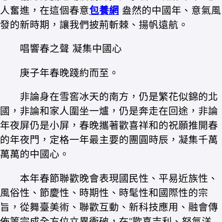
人奮進，在這個春意
包養網
盎然的中國年、意氣風
發的新時期，讓我們披荊斬棘、揚帆遠航。
唱響春之聲 凝集中國心
庚子年春晚踐約而至。
非論身在雪窖冰天的南方，仍是繁花似錦的北
國，非論和家人圍坐一爐，仍是奔走在回途，非論
年夜屏仍是小屏，春晚攜著歡喜祥和的祝願推開春
的年夜門，定格一年最主要的團圓時辰，凝集千萬
萬萬的中國心。
本年春節聯歡晚會表現國民性、平易近族性、
風俗性、節慶性、時期性、時髦性和國際性的宗
旨，從舞臺美術、聯歡互動、新科技應用、融會傳
佈等完成全方位立異衝破，在“歡喜吉利、怒氣洋