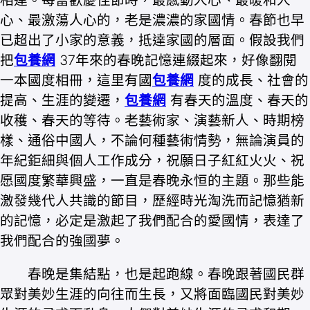
心、最激蕩人心的，老是濃濃的家國情。春節也早
已超出了小家的意義，抵達家國的層面。假設我們
把
包養網
37年來的春晚記憶連綴起來，好像翻閱
一本國度相冊，這里有國
包養網
度的成長、社會的
提高、生涯的變遷，
包養網
有春天的溫度、春天的
收穫、春天的等待。老藝術家、演藝新人、時期榜
樣、通俗中國人，不論何種藝術情勢，無論演員的
年紀鉅細與個人工作成分，祝願日子紅紅火火、祝
愿國度繁華興盛，一直是春晚永恒的主題。那些能
激發幾代人共識的節目，歷經時光淘洗而記憶猶新
的記憶，必定是激起了我們配合的愛國情，表達了
我們配合的強國夢。
春晚是集結點，也是起跑線。春晚跟著國民群
眾對美妙生涯的向往而生長，又將面臨國民對美妙