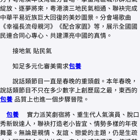
綻放、逐夢將來，粵港澳三地民氣相通、聯袂完成
中華平易近族巨大回復的美妙圖景。分會場歌曲
《幸福長流母親河》《配合家園》等，展示全國國
民連合同心專心、共建漂亮中國的真情。
接地氣 貼民氣
知足多元化審美需求
包養
說話類節目一直是春晚的重頭戲。本年春晚，
說話類節目不只在多少數字上創歷屆之最，東西的
包養
品質上也進一個步驟晉陞。
包養
實力派笑劇宿將、重生代人氣演員、脫口
秀新銳達人，聯袂打造老小皆宜、情勢多樣的年夜
舞臺。無論是親情、友誼、戀愛的主題，仍是生疏