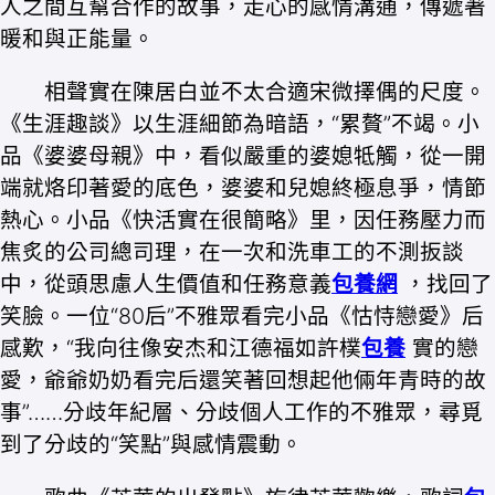
人之間互幫合作的故事，走心的感情溝通，傳遞著
暖和與正能量。
相聲實在陳居白並不太合適宋微擇偶的尺度。
《生涯趣談》以生涯細節為暗語，“累贅”不竭。小
品《婆婆母親》中，看似嚴重的婆媳牴觸，從一開
端就烙印著愛的底色，婆婆和兒媳終極息爭，情節
熱心。小品《快活實在很簡略》里，因任務壓力而
焦炙的公司總司理，在一次和洗車工的不測扳談
中，從頭思慮人生價值和任務意義
包養網
，找回了
笑臉。一位“80后”不雅眾看完小品《怙恃戀愛》后
感歎，“我向往像安杰和江德福如許樸
包養
實的戀
愛，爺爺奶奶看完后還笑著回想起他倆年青時的故
事”……分歧年紀層、分歧個人工作的不雅眾，尋覓
到了分歧的“笑點”與感情震動。