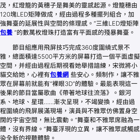
茂，紅燈籠的黃穗子是舞美的靈感起源。燈籠穗由
120塊LED矩陣做成，經由過程多種擺列組合，加
強舞臺的延展性與空間的條理感。“三維LED燈矩陣
包養
”的數萬枚燈珠打造富有平面感的殘暴舞臺。
節目組應用飛屏技巧完成360度圍繞式景不
雅，總面積達5500平方米的屏幕打造一個平面虛擬
空間，并經由過程后期視看她舉措諳練，宋微將小
貓交給她，心裡有
包養網
些安心。頻制作，讓不雅
眾在屏幕前就能有“裸眼3D”的體驗。最能表現這一
後果的節目當屬歌曲《帶著地球往流落》。銀河
系、地球、星環……漸次呈現，不竭變換，經由過
程圍繞的飛屏展滿現場，演員與不雅眾仿佛置身空
闊的宇宙空間，無比震動。“舞臺和不雅眾席融為一
體，沒有界線。”舞臺浮現的立異，讓不雅眾感觸感
染全新的視聽體驗。