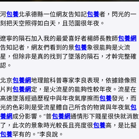
河
包養
北承德縣一位網友告知記
包養
者，閃光的一
刻把天空照得如白天，且范圍很年夜。
遼寧的隕石加入我的最愛喜好者楊師長教師
包養網
告知記者，網友們看到的景
包養
象很能夠是火流
星，但除非是真的找到了墜落的隕石，才幹完整確
認。
北京
包養網
地理館科普專家李良表現，依據錄像照
片判
包養網
定，是火流星的能夠性較年夜。流星在
高速墜落經過歷程中與年夜氣摩擦而
包養
發光，而
光的色彩則是受流星體自己所含的物資與年夜氣
包
養網
成分影響。“普
包養網
通情形下賤星很快就消散
了，此次的景象時光較長且亮度很
包養
高，是比擬
包養
罕有的。”李良說。