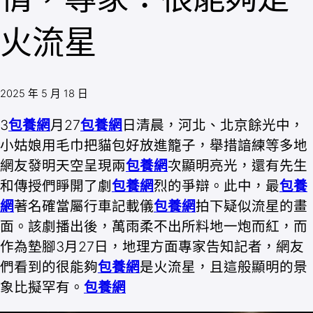
火流星
2025 年 5 月 18 日
3
包養網
月27
包養網
日清晨，河北、北京餘光中，
小姑娘用毛巾把貓包好放進籠子，舉措諳練等多地
網友發明天空呈現兩
包養網
次顯明亮光，還有先生
和傳授們睜開了劇
包養網
烈的爭辯。此中，最
包養
網
著名確當屬行車記載儀
包養網
拍下疑似流星的畫
面。該劇播出後，萬雨柔不出所料地一炮而紅，而
作為墊腳3月27日，地理方面專家告知記者，網友
們看到的很能夠
包養網
是火流星，且這般顯明的景
象比擬罕有。
包養網