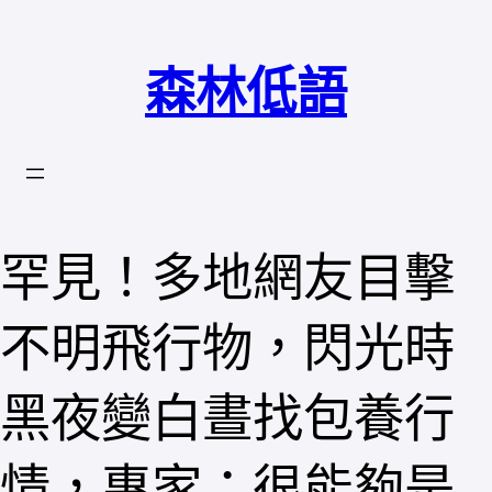
跳
至
森林低語
主
要
內
容
罕見！多地網友目擊
不明飛行物，閃光時
黑夜變白晝找包養行
情，專家：很能夠是