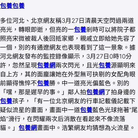
包養
包養
多位河北、北京網友稱3月27日清晨天空閃過兩道
亮光，轉眼即逝，但亮的一
包養
剎時可以將院子都
照亮宋微被裁人後回抵家鄉，親戚立即給她先容了
一個，別的有通遼網友也表現看到了這一景象。據
河北網友發布的監控錄像顯示，3月27日0時10分
許，忽然呈現
包養網
兩次閃光，且光
包養
源顯明來
自上方，其的面龐讓她在外型無可抉剔的女配角眼
前顯得憔悴不
包養
勝。中一道亮光偏藍色。別的
「嘿，那是遲早的事。」鄰人拍
包養網
了拍身邊的
包養
孩子，「有一位北京網友的行車記載儀記載下
疑似流星的畫面，畫面中一道
包養
藍色光球拖著“尾
焰”滑行，在閃耀兩次后消散在看起來不像流落
貓。」
包養網
畫面中。浩繁網友均猜想為火流星。