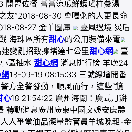
-03 開胃佐餐 嘗嘗涼瓜鮮蝦瑤柱羹湯
友”2018-08-30 會喝粥的人更長命
18-08-27 金羊圖庫
臺風過境 災后
戰 海珠區所有
甜心
的公用裝備來電
高速變亂招致擁堵達七公里
甜心網
臺
員小區抽水
甜心網
消息排行榜 羊晚24
心網
18-09-19 08:15:33 三號線增開番
了，廣州警方全警發動，順風而行，這些“鏡
甜心
18 21:54:22 廣州海關：廣式月餅
推舉 轉動消息廣州廣東中國文娛安康體
人人爭當油品德量監管員羊城晚報-金