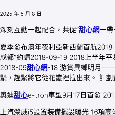
2025 年 5 月 8 日
深刻互動一起配合，共促“
甜心網
一帶
夏季發布澳年夜利亞新西蘭首航2018-0
成都”約請2018-09-19 2018上
2018-09
甜心網
-18 游賞異鄉明月——
緊，趕緊將它從花叢裡拉出來。 計劃黃金
奧迪
甜心
e-tron車型9月17日首發 2
上汽榮威i5設置裝備擺設曝光 16項高端