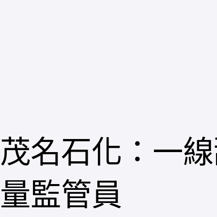
跳
至
主
要
內
容
茂名石化：一線
量監管員