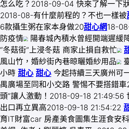
怎么吃？2018-09-04 快來了解一
2018-08-有什麼前程的？不也一樣被
6款攝生粥在家本身做20
甜心網
18-0
防疫情
陽春城內積水曾經開端遲緩
“冬菇街”上浸冬菇 商家止損自救忙
風山竹，婚紗街內巷晾曬婚紗用品
小時
甜心
甜心
今起持續三天廣州可一
禺廣場至同和小交路 警惕不要搭錯車201
頭”讓人激動！2018-09-18 21:49
出口再立異高2018-09-18 21:54:22
育IT財富car 房產美食圖集生涯食