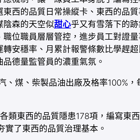
選東西的品質日常操縱卡、東西的品質
煤陰森的天空似
甜心
乎又有雪落下的跡
、職位職員層層管控，進步員工對證量
運轉安穩率、月累計報警條數比學趕超
油品德量監管員的濃重氣氛。
汽、煤、柴製品油出廠及格率100%，
各類東西的品質隱患178項，編寫東西
夯實了東西的品質治理基本。