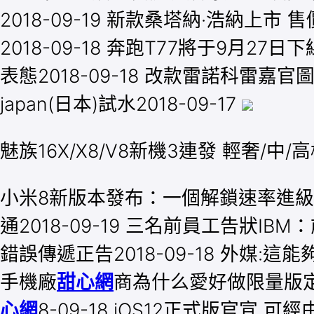
2018-09-19 新款桑塔納·浩納上市 售價9
2018-09-18 奔跑T77將于9月27
表態2018-09-18 改款雷諾科雷嘉
japan(日本)試水2018-09-17
魅族16X/X8/V8新機3連發 輕奢/中
小米8新版本發布：一個解鎖速率進級 一個
通2018-09-19 三名前員工告狀I
錯誤傳遞正告2018-09-18 外媒:這
手機廠
甜心網
商為什么愛好做限量版定制？2
心網
8-09-18 iOS12正式版官宣 可經由