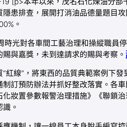
09-19 [p>本年以來，茂名石化煉
質隱患排查，展開打消油品德量題目攻
00%。
周時光對各車間工藝治理和操縱職員停
的賜與嘉獎，未到達請求的賜與考察。
“紅線”，將東西的品質典範案例下發
通制訂預防辦法并抓好整改落實。各車
石化妝置參數報警治理措施》《聯鎖治
認識。
呼應機制，讓一線員工本身脫手編寫控