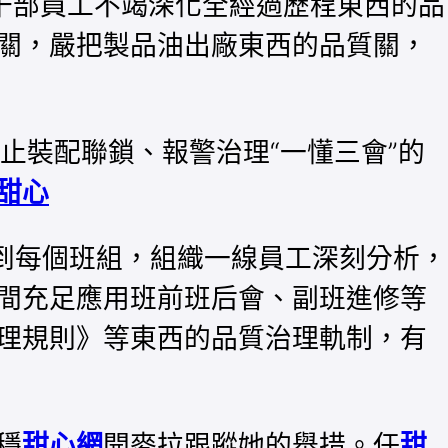
油分部干部員工不竭深化全經過歷程東西的品
關，嚴把製品油出廠東西的品質關，
止裝配聯鎖、報警治理“一懂三會”的
甜心
到每個班組，組織一線員工深刻分析，
間充足應用班前班后會、副班進修等
理規則》等東西的品質治理軌制，有
穩
甜心網
開麥拉跟蹤她的舉措。任
甜