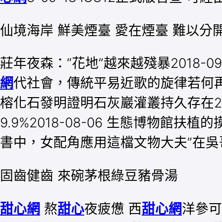
仙境海岸 鮮美煙臺 愛在煙臺 難以分
莊年夜森：“花地”越來越殘暴2018-09-
網
代社會，傳統平易近歌的旋律若何再次響起
榕化石發明證明石灰巖灌叢持久存在20
9.9%2018-08-06 生態博物館
書中，女配角應用這檔文物大夫”在吳哥20
固齒健齒 來碗茅根綠豆豬骨湯
甜心網
熬
甜心
夜疲憊 西
甜心網
洋參可