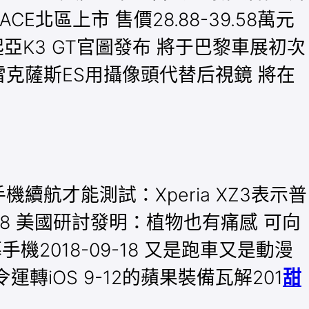
-PACE北區上市 售價28.88-39.58萬元
18 起亞K3 GT官圖發布 將于巴黎車展初次
7 新雷克薩斯ES用攝像頭代替后視鏡 將在
機續航才能測試：Xperia XZ3表示普
9-18 美國研討發明：植物也有痛感 可向
機2018-09-18 又是跑車又是動漫
令運轉iOS 9-12的蘋果裝備瓦解201
甜