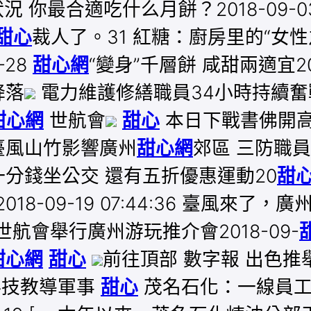
下狀況 你最合適吃什么月餅？2018-09
甜心
裁人了。31 紅糖：廚房里的“女性之
8-28
甜心網
“變身”千層餅 咸甜兩適宜20
降落
電力維護修繕職員34小時持續奮
甜心網
世航會
甜心
本日下戰書佛開
臺風山竹影響廣州
甜心網
郊區 三防職
分錢坐公交 還有五折優惠運動20
甜
8-09-19 07:44:36 臺風來
:56 世航會舉行廣州游玩推介會2018-09-
甜心網
甜心
前往頂部 數字報 出色
安科技教導軍事
甜心
茂名石化：一線員工