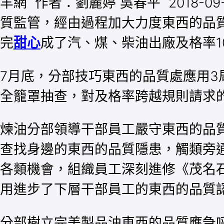
羊網 作者：劉麗婷 吳春平 2018-
質監管，經由過程加大力度東西的品
完
甜心
成了汽、煤、柴油出廠及格率1
7月底，分部技巧東西的品質處應用3
全籠罩抽查，對及格率跨越規則請求
煉油分部領導干部員工嚴守東西的品質
查找身邊的東西的品質隱患，觸類旁
各類機會，組織員工深刻進修《茂名
用進步了下層干部員工的東西的品質
分部樹立完美製品油東西的品質應急