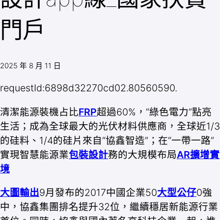
門戶
2025 年 8 月 11 日
requestId:6898d32270cd02.80560590.
清潔能源裝機占比
FRP
超過60%，“綠色電力”點亮
生活；成為全球最大的光伏材料供應商，全球近1/3
的硅料、1/4的硅片來自“協鑫智造”；在“一帶一路”
實現智慧能源業
包裝設計
務的大規模布局
AR擴增實
境
大圖輸出
9月發布的2017中國企業50
大型公仔
0強
中，協鑫集團排名提升32位，繼續穩居新能源行業