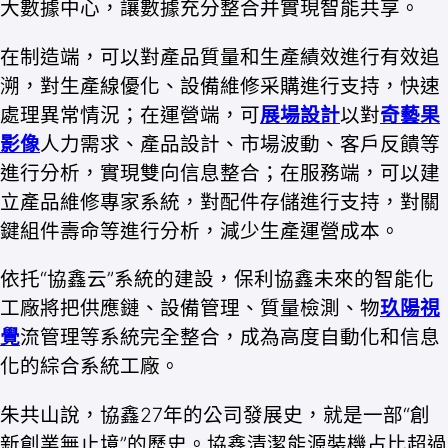
大數據中心，讓數據充分整合并實現智能共享。
在制造端，可以對產品質量和生產績效進行有效追
溯，對生產線優化、設備維修采購進行支持，快速
處理異常情況；在運營端，可
展場設計
以對
奇藝果
影像
人力需求、產品設計、市場波動、客戶反饋等
進行分析，實現雙向信息整合；在服務端，可以建
立產品維修專家系統，對配件存儲進行支持，對關
鍵組件壽命等進行分析，減少生產運營成本。
依托“協鑫云”系統的建設，保利協鑫未來的智能化
工廠將把供應鏈、設備管理、質量檢測、物
玖陽視
覺
流管理等系統完全整合，成為高度自動化和信息
化的綜合系統工廠。
朱共山說，協鑫27年的公司發展史，就是一部“創
新創業無止境”的歷史。協鑫清潔能源裝機占比超過