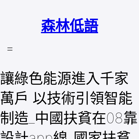
跳
至
森林低語
主
要
內
容
讓綠色能源進入千家
萬戶 以技術引領智能
制造_中國扶貧在08靠
設計app線_國家扶貧