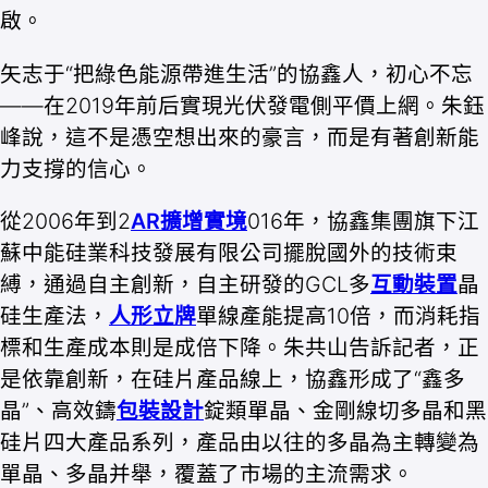
啟。
矢志于“把綠色能源帶進生活”的協鑫人，初心不忘
——在2019年前后實現光伏發電側平價上網。朱鈺
峰說，這不是憑空想出來的豪言，而是有著創新能
力支撐的信心。
從2006年到2
AR擴增實境
016年，協鑫集團旗下江
蘇中能硅業科技發展有限公司擺脫國外的技術束
縛，通過自主創新，自主研發的GCL多
互動裝置
晶
硅生產法，
人形立牌
單線產能提高10倍，而消耗指
標和生產成本則是成倍下降。朱共山告訴記者，正
是依靠創新，在硅片產品線上，協鑫形成了“鑫多
晶”、高效鑄
包裝設計
錠類單晶、金剛線切多晶和黑
硅片四大產品系列，產品由以往的多晶為主轉變為
單晶、多晶并舉，覆蓋了市場的主流需求。