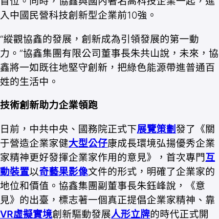
首位。同時，協鑫與國內著名高科技企業一起，進
入中國民營科技創新型企業前10強。
“縱觀協鑫的發展，創新成為引領發展的第一動
力。”協鑫集團有限公司董事長朱共山說，未來，協
鑫將一如既往地堅守創新，把綠色能源帶進普通百
姓的生活中。
技術創新助力企業領跑
日前，中共中央、國務院正式下
展覽策劃
發了《關
于營造企業家健
大型公仔
康成長環境弘揚優秀企業
家精神更好發揮企業家作用的意見》，首次專門
互
動裝置
以
奇藝果影像
文件的形式，明確了企業家的
地位和價值。協鑫集團副董事長朱鈺峰說，《意
見》的出臺，標志著一個真正提倡企業家精神、靠
VR虛擬實境
創新驅動發展
人形立牌
的時代正式開