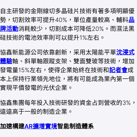
自主研發的金剛線切多晶硅片技術有著多項明顯優
勢，切割效率可提升40%，單位產量較高、輔料
品
牌活動
消耗較少，切割成本可降低20%。而濕法黑
硅技術的電池效率則可以提升1%左右。
協鑫新能源公司依靠創新，采用太陽能平單
沈浸式
體驗
軸、斜單軸跟蹤支架、雙面雙玻等技術，增加
發電量15%左右，使得企業始終在技術和
記者會
成
本上保持行業領先地位，將有可能成為業內第一個
實現平價發電的光伏企業。
協鑫集團每年投入技術研發的資金占到營收的3%，
遠遠高于一般的制造企業。
加速構建
AR擴增實境
智能制造體系