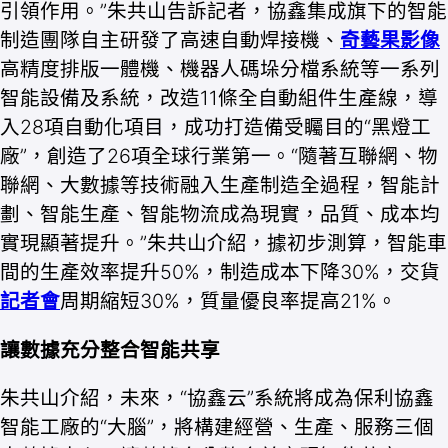
引領作用。”朱共山告訴記者，協鑫集成旗下的智能
制造團隊自主研發了高速自動焊接機、
奇藝果影像
高精度排版一體機、機器人碼垛分檔系統等一系列
智能設備及系統，改造11條全自動組件生產線，導
入28項自動化項目，成功打造備受矚目的“黑燈工
廠”，創造了26項全球行業第一。“隨著互聯網、物
聯網、大數據等技術融入生產制造全過程，智能計
劃、智能生產、智能物流成為現實，品質、成本均
實現顯著提升。”朱共山介紹，據初步測算，智能車
間的生產效率提升50%，制造成本下降30%，交貨
記者會
周期縮短30%，質量優良率提高21%。
讓數據充分整合智能共享
朱共山介紹，未來，“協鑫云”系統將成為保利協鑫
智能工廠的“大腦”，將構建經營、生產、服務三個