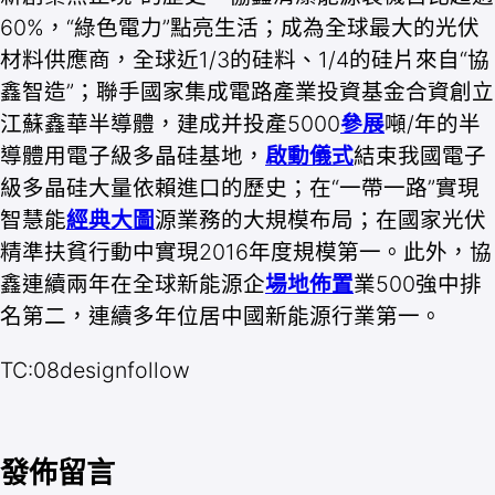
60%，“綠色電力”點亮生活；成為全球最大的光伏
材料供應商，全球近1/3的硅料、1/4的硅片來自“協
鑫智造”；聯手國家集成電路產業投資基金合資創立
江蘇鑫華半導體，建成并投產5000
參展
噸/年的半
導體用電子級多晶硅基地，
啟動儀式
結束我國電子
級多晶硅大量依賴進口的歷史；在“一帶一路”實現
智慧能
經典大圖
源業務的大規模布局；在國家光伏
精準扶貧行動中實現2016年度規模第一。此外，協
鑫連續兩年在全球新能源企
場地佈置
業500強中排
名第二，連續多年位居中國新能源行業第一。
TC:08designfollow
發佈留言