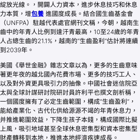
綻放光線。，開闢人力資本，進步休息技巧和休息
力本質，增
包養
進國度成長。結合國生齒基金會
（UNFPA）駐越代表處官網刊文稱，今朝，越南生
齒中的年青人比例到達汗青最高，10至24歲的年青
人占總生齒的21.1%，越南的“生齒盈利”估計將連續
到2039年。
美國《舉世金融》雜志文章以為，更多的生齒意味
著更年夜的越北國內花費市場、更多的技巧工人、
以及對外資更具吸引力的抽像。中國社會迷信院亞
太與全球計謀研討院研討員許利平也撰文剖析稱，
一個國度擁有了必定生齒範圍，構成“生齒盈利”，
能給產業化、古代化供給源源不竭的年青休息力，
并推進範圍效益，下降生孩子本錢，構成國際比擬
上風，吸引地域甚至全球休息密集型和資本密集型
財產轉移到本地，推進本地經濟疾速成長。