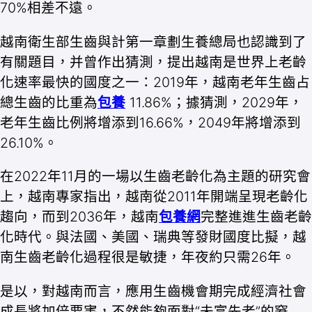
70%相差不遠。
越南衛生部生齒與計第一章劃生養總局也認識到了
有關題目，并曾作出猜測，提出越南是世界上老齡
化速率最快的國度之一：2019年，越南老年生齒占
總生齒的比重為
包養
11.86%；據猜測，2029年，
老年生齒比例將增添到16.66%，2049年將增添到
26.10%。
在2022年11月的一場以生齒老齡化為主題的研究會
上，越南專家指出，越南從2011年開端呈現老齡化
趨向，而到2036年，越南
包養網
完整進進生齒老齡
化時代。與法國、美國、瑞典等發財國度比擬，越
南生齒老齡化過程很是敏捷，年夜約只需26年。
是以，對越南而言，應用生齒機會期完成經濟社會
成長將加倍要害，不然能夠面對“未富先老”的窘