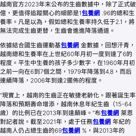
越南官方2023年末公布的生齒數據中，除了正式破
億，更值得追蹤關心的細節是1
包養網
.96的總和生
養率。凡是以為，假如總和生養率持久低于2.1，將
無法完成生齒更替，生齒會進進降落通道。
依據結合國生齒運動基
包養網
金數據，回想汗青，
越南總和生養率在上世紀60年月初一度到達了6的
程度。平生中生養的孩子多少數字，在1960年月初
之前一向在6到7個之間，1979年降落到4.8，而后
連續降落，2006年到達2擺佈的程度。
“現實上，越南的生齒正在敏捷老齡化。跟著誕生率
降落和預期壽命增添，越南休息年紀生齒（15-64
歲）的比例已在2013年到達顛峰。”布
包養網
萊恩
對記者說。截至2021年，處于任務
包養網
年紀的
越南人仍占總生齒的69
包養網
%，與2013年的