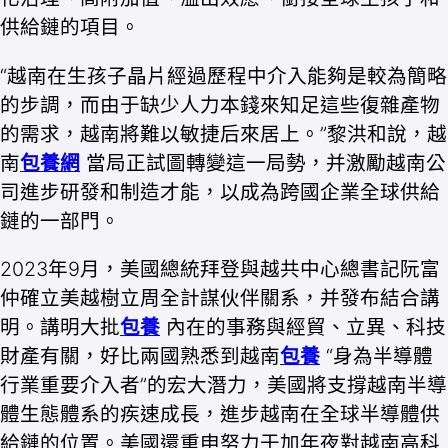
供給鏈的項目。
“越南在生孩子晶片經過歷程中介入能夠是較為簡略
的步調，而由于缺少人力本錢來知足這些復雜產物
的需求，越南將難以敏捷后來居上。”黎洪和說，越
南
包養網
當局正試圖轉變這一局勢，并激勵越南公
司進步研發和制造才能，以成為跨國企業全球供給
鏈的一部門。
2023年9月，美國總統拜登與越共中心總書記阮富
仲確立美越樹立周全計謀伙伴關系，并發布結合講
明。講明大批
包養
內在的事務與經貿、立異、科技
財產有關，好比兩國熟悉到越南
包養
“身為半導體
行業重要介入者”的宏大潛力，美國將支撐越南半導
體生態體系的疾速成長，進步越南在全球半導體供
給鏈的位置。美國還重申努力于加年夜對越南高科