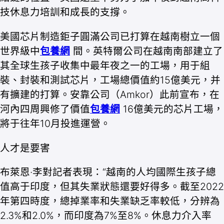
技休息力培訓和成長的支撐。
美國芯片制造鉅子圓滿公司已打算在越南樹立一個
世界級中
包養網
間。英特爾公司在越南南部建立了
其全球生孩子收集中最年夜之一的工場，用于組
裝、封裝和測試芯片，工場總價值約15億美元，并
有擴建的打算。安靠公司（Amkor）此前宣布，在
河內四周興修了價值
包養網
16億美元的芯片工場，
將于往年10月投進運營。
人才是要害
布萊恩·李對記者表現：“越南的人均國際生孩子總
值高于印度，但其失業狀態還要好得多。截至2022
年第四時度，總掉業率和失業缺乏率較低，分辨為
2.3%和2.0%，而印度為7%至8%。休息力介入率