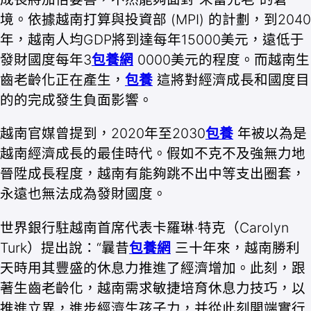
境。依據越南打算與投資部 (MPI) 的計劃，到2040
年，越南人均GDP將到達每年15000美元，遠低于
發財國度每年3
包養網
0000美元的程度。而越南生
齒老齡化正在產生，
包養
這將對經濟成長和國度目
的的完成發生負面影響。
越南官媒曾提到，2020年至2030
包養
年被以為是
越南經濟成長的最佳時代。假如不克不及強無力地
晉陞成長程度，越南有能夠跳不出中等支出圈套，
永遠也無法成為發財國度。
世界銀行駐越南首席代表卡羅琳·特克（Carolyn
Turk）提出說：“曩昔
包養網
三十年來，越南勝利
天時用其豐盛的休息力推進了經濟增加。此刻，跟
著生齒老齡化，越南需求敏捷培育休息力技巧，以
推進立異，進步經濟生孩子力，并從此刻開端實行