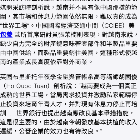
媒體采訪時剖析說，越南并不具有像中國那樣的範
圍，其市場和休息力範圍依然無限，難以真的成為
“世界工場”。中國國際經濟交通中間（CCIEE）美
包養
歐所首席研討員張茉楠則表現，對越南來說，
缺少自力完全的財產鏈意味著零部件和半製品重要
由中國供給，而製品重要銷往美國，這種形式使越
南的產業成長高度依靠對外商業。
英國布里斯托年夜學金融與管帳系高等講師胡國俊
（Ho Quoc Tuan）剖析說：“越南要成為一個真正
成熟的世界工場，當局需求投資并激勵私家範疇停
止投資來培育年青人才，并對現有休息力停止再培
訓……世界銀行也提出越南應改良基本舉措措施，
這是很主要的，由於越南今朝發放基本扶植的收入
遲緩，公營企業的效力也有待改良。”