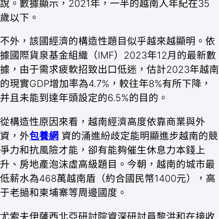
說。數據顯示，2021年，一半的越南人年紀在35
歲以下。
不外，該國經濟的構造性題目似乎越來越顯明。依
據國際貨泉基金組織（IMF）2023年12月的最新數
據，由于需求疲軟招致出口低迷，估計2023年越南
的現實GDP增加率為4.7%，較往年8%有所下降，
并且未能到達年頭設定的6.5%的目的。
從構造性原因來看，越南經濟高度依靠商業與外
資，外
包養網
資的涌進紛歧定能明顯進步越南的競
爭力和抗風險才能，卻有能夠催生休息力本錢上
升、房地產泡沫虛高級題目。今朝，越南的城市最
低薪水為468萬越南盾（約合國民幣1400元），高
于老撾和柬埔寨等周邊國度。
尤索夫伊薩西北亞研討院資深研討員黎洪和在接收