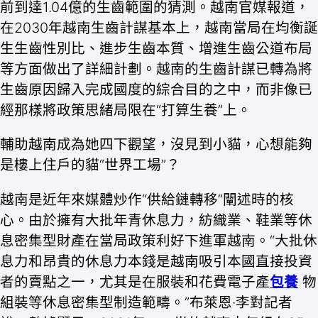
前到達1.04億的生齒範圍的猜測。越南官媒報道，
在2030年越南生齒計謀基本上，越南當局在均衡誕
生生齒性別比、進步生齒本質、增進生齒公道布局
等方面做出了詳細計劃。越南的生齒計謀已轉為將
生齒原因歸入完成國度的綜合目的之中，而非像已
經那樣將政策思緒局限在“打算生養”上。
輔助越南成為她四下觀望，沒見到小貓，心想能夠
是樓上住戶的貓“世界工場”？
越南是近年來媒體炒作“供給鏈轉移”闡述時的核
心。由於擁有大批年青休息力，紡織業、鞋業等休
息密集型財產在當局政策利好下進軍越南。“大批休
息力和昂貴的休息力本錢是越南吸引本國直接投資
者的賣點之一，尤其是在服裝和花費電子產
包養
物
組裝等休息密集型制造範疇。”布萊恩·李對記者