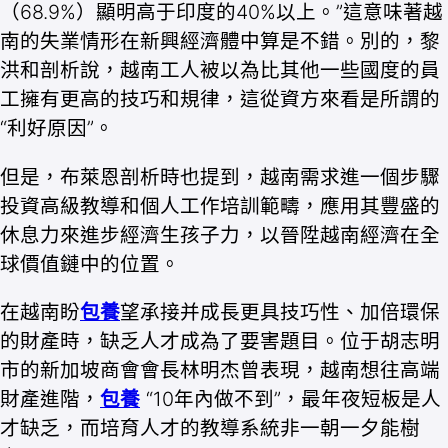
（68.9%）顯明高于印度的40%以上。”這意味著越
南的失業情形在新興經濟體中算是不錯。別的，黎
洪和剖析說，越南工人被以為比其他一些國度的員
工擁有更高的技巧和規律，這從資方來看是所謂的
“利好原因”。
但是，布萊恩剖析時也提到，越南需求進一個步驟
投資高級教導和個人工作培訓範疇，應用其豐盛的
休息力來進步經濟生孩子力，以晉陞越南經濟在全
球價值鏈中的位置。
在越南盼
包養
望承接并成長更具技巧性、加倍環保
的財產時，缺乏人才成為了要害題目。位于胡志明
市的新加坡商會會長林明杰曾表現，越南想往高端
財產進階，
包養
“10年內做不到”，最年夜短板是人
才缺乏，而培育人才的教導系統非一朝一夕能樹