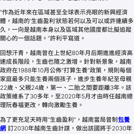
“作為近年來在區域甚至全球表示亮眼的新興經濟
體，越南的‘生齒盈利’狀態若何以及可以或許連續多
久，一向是越南本身以及區域其他國度都比擬追蹤
關心的一個話題。”許利平寫道。
回想汗青，越南曾在上世紀80年月后期進進經濟高
速成長階段，生齒也隨之激增。針對新景象，越南
政府在1988年10月公佈“打算生養”政策，規則每個
家庭最多只能生養兩個孩子，進步生養年紀至母親
22歲、父親24歲，第一、二胎之間要距離3年。該
政策維系了30多年，至2020年5月才由時任越南總
理阮春福更改，轉向激勵生養。
為了更充足天時用“生齒盈利”，越南當局曾制
包養
網
訂2030年越南生齒計謀，做出該國將于2030年