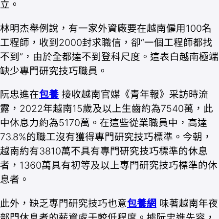
立。
林明杰舉例說，有一家外資廠要在越南僱用100名
工程師，收到2000封求職信，卻“一個工程師都找
不到”，由於全都達不到登科尺度。這表白越南極端
缺少專門研究技巧職員。
阮忠進在
包養
接收越南官媒《青年報》采訪時流
露，2022年越南15歲及以上生齒約為7540萬，此
中休息力約為5170萬。在這些從業職員中，高達
73.8%的職工沒有獲得專門研究技巧標準。今朝，
越南約有3810萬不具有專門研究技巧標準的休息
者，1360萬具有初等及以上專門研究技巧標準的休
息者。
此外，缺乏專門研究技巧也意
包養網
味著越南年夜
部門休息者的薪資處于較低程度。據阮忠進先容，