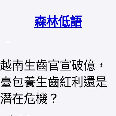
跳
至
森林低語
主
要
內
容
越南生齒官宣破億，
臺包養生齒紅利還是
潛在危機？