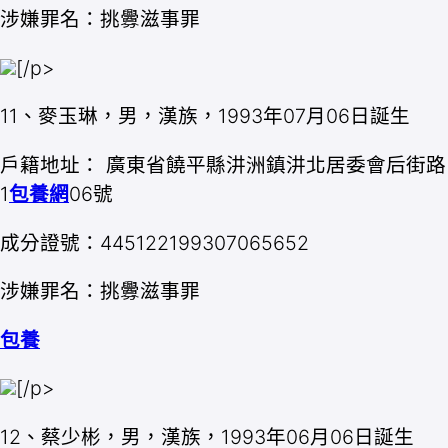
涉嫌罪名：挑釁滋事罪
[/p>
11、麥玉琳，男，漢族，1993年07月06日誕生
戶籍地址： 廣東省饒平縣汫洲鎮汫北居委會后街路
1
包養網
06號
成分證號：445122199307065652
涉嫌罪名：挑釁滋事罪
包養
[/p>
12、蔡少彬，男，漢族，1993年06月06日誕生