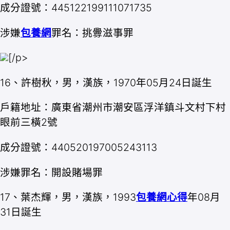
成分證號：445122199111071735
涉嫌
包養網
罪名：挑釁滋事罪
[/p>
16、許樹秋，男，漢族，1970年05月24日誕生
戶籍地址：廣東省潮州市潮安區浮洋鎮斗文村下村
眼前三橫2號
成分證號：440520197005243113
涉嫌罪名：開設賭場罪
17、葉杰輝，男，漢族，1993
包養網心得
年08月
31日誕生