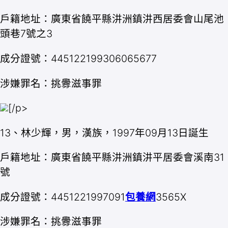
戶籍地址：廣東省饒平縣汫洲鎮汫西居委會山尾池
頭巷7號之3
成分證號：445122199306065677
涉嫌罪名：挑釁滋事罪
[/p>
13、林少輝，男，漢族，1997年09月13日誕生
戶籍地址：廣東省饒平縣汫洲鎮汫平居委會溪南31
號
成分證號：4451221997091
包養網
3565X
涉嫌罪名：挑釁滋事罪