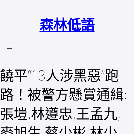
跳
至
森林低語
主
要
內
容
饒平“13人涉黑惡”跑
路！被警方懸賞通緝:
張塏,林遵忠,王孟九,
麥旭生,蔡少彬,林少