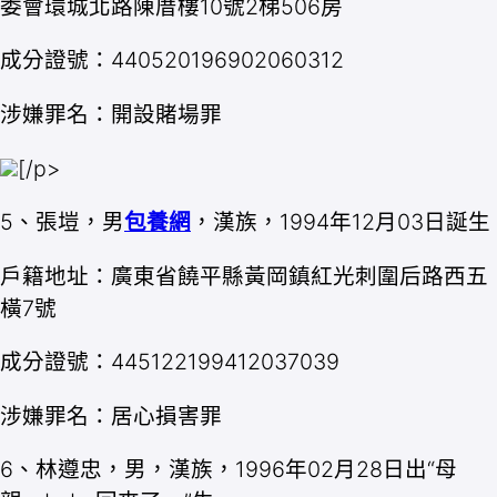
委會環城北路陳厝樓10號2梯506房
成分證號：440520196902060312
涉嫌罪名：開設賭場罪
[/p>
5、張塏，男
包養網
，漢族，1994年12月03日誕生
戶籍地址：廣東省饒平縣黃岡鎮紅光刺圍后路西五
橫7號
成分證號：445122199412037039
涉嫌罪名：居心損害罪
6、林遵忠，男，漢族，1996年02月28日出“母