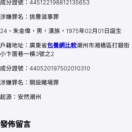
成分證號：445122198812135653
涉嫌罪名：挑釁滋事罪
24、朱金偉，男，漢族，1975年02月01日誕生
戶籍地址：廣東省
包養網比較
潮州市湘橋區打銀街
小卞厝巷一橫3號之2
成分證號：440520197502010310
涉嫌罪名：開設賭場罪
起源：安然潮州
發佈留言