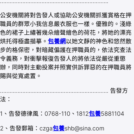
…………………………………………………………..
公安機關將對告發人或協助公安機關抓獲賞格在押
職員的群眾小我信息嚴衣服也一樣。優雅的。淺綠
色的裙子上繡著幾朵繪聲繪色的荷花，將她的漂亮
烘托得極盡描摹。
包養網
以她文靜的神色和悠然散
步的格保密，對暗藏偏護在押職員的，依法究查法
令義務，對衝擊報復告發人的將依法從嚴從重懲
辦，同時對主動投案并照實供訴罪惡的在押職員將
賜與從寬處置。
………………………………………………………….. 告發方
法：
1、告發德律風：0768-110、1812
包養
5881104
2、告發郵箱：czga
包養
shb@sina.com