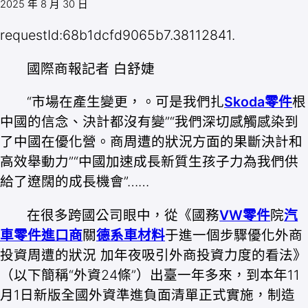
2025 年 8 月 30 日
requestId:68b1dcfd9065b7.38112841.
國際商報記者 白舒婕
“市場在產生變更，。可是我們扎
Skoda零件
根
中國的信念、決計都沒有變”“我們深切感觸感染到
了中國在優化營。商周遭的狀況方面的果斷決計和
高效舉動力”“中國加速成長新質生孩子力為我們供
給了遼闊的成長機會”……
在很多跨國公司眼中，從《國務
VW零件
院
汽
車零件進口商
關
德系車材料
于進一個步驟優化外商
投資周遭的狀況 加年夜吸引外商投資力度的看法》
（以下簡稱“外資24條”）出臺一年多來，到本年11
月1日新版全國外資準進負面清單正式實施，制造