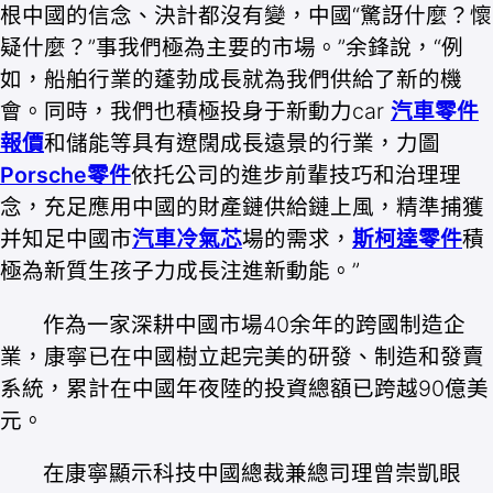
根中國的信念、決計都沒有變，中國“驚訝什麼？懷
疑什麼？”事我們極為主要的市場。”余鋒說，“例
如，船舶行業的蓬勃成長就為我們供給了新的機
會。同時，我們也積極投身于新動力car
汽車零件
報價
和儲能等具有遼闊成長遠景的行業，力圖
Porsche零件
依托公司的進步前輩技巧和治理理
念，充足應用中國的財產鏈供給鏈上風，精準捕獲
并知足中國市
汽車冷氣芯
場的需求，
斯柯達零件
積
極為新質生孩子力成長注進新動能。”
作為一家深耕中國市場40余年的跨國制造企
業，康寧已在中國樹立起完美的研發、制造和發賣
系統，累計在中國年夜陸的投資總額已跨越90億美
元。
在康寧顯示科技中國總裁兼總司理曾崇凱眼