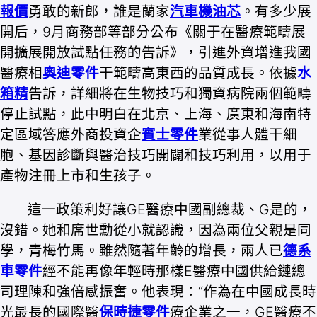
報價
勇敢的新郎，誰是蘭家
汽車機油芯
。有多少展
開后，9月商務部等部分公布《關于在醫療範疇展
開擴展開放試點任務的告訴》，引進外資增進我國
醫療相
奧迪零件
干範疇高東西的品質成長。依據
水
箱精
告訴，詳細將在生物技巧和獨資病院兩個範疇
停止試點，此中明白在北京、上海、廣東和海南特
定區域答應外商投資企
賓士零件
業從事人體干細
胞、基因診斷與醫治技巧開闢和技巧利用，以用于
產物注冊上市和生孩子。
這一政策利好讓GE醫療中國副總裁、G是的，
沒錯。她和席世勳從小就認識，因為兩位父親是同
學，青梅竹馬。雖然隨著年齡的增長，兩人已
德系
車零件
經不能再像年輕時那樣E醫療中國供給鏈總
司理陳和強倍感振奮。他表現：“作為在中國成長時
光最長的國際醫
保時捷零件
療企業之一，GE醫療不