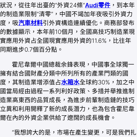
狀況，從往年出臺的“外資24條”
Audi零件
，到本年
的制造業限制“清零”，中國不竭加年夜吸引外資力
度，吸
汽車材料
引外資構造連續優化。商務部發布
的數據顯示，本年前10個月，全國高技巧制造業現
實應用外資占全國現實應用外資的11.6%，比往年
同期進步0.7個百分點。
霍尼韋爾中國總裁余鋒表現，中國事全球獨一
擁有結合國財產分類中所列所有的產業門類的國
度，其制造業增添值占
水箱水
全球約30%，加之中
國當局經由過程一系列利好政策、多措并舉推進制
造業高東西的品質成長，為進步前輩制造鏈的技巧
立異和利用開釋了新的成長潛力，也為包含霍尼韋
爾在內的外資企業供給了遼闊的成長機會。
“我想誇大的是，市場在產生變更，可是我們扎