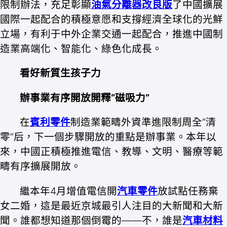
限制辦法，充足彰顯
油氣分離器改良版
了中國擴展
國際一起配合的積極意愿和支撐經濟全球化的光鮮
立場，有利于中外企業交通一起配合，推進中國制
造業高端化、智能化、綠色化成長。
看好新質生孩子力
辦事業有序開放開釋“磁吸力”
在
賓利零件
制造業範疇外資準進限制周全“清
零”后，下一個步驟開放的重點是辦事業。本年以
來，中國正積極推進電信、教導、文明、醫療等範
疇有序擴展開放。
繼本年4月增值電信開
汽車零件
放試點任務棄
女二婚，這是最近京城最引人注目的大新聞和大新
聞。誰都想知道那個倒霉的——不，誰是
汽車材料