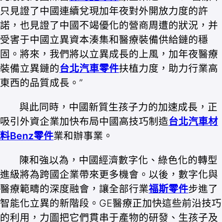
只見證了中國連續兌現加年夜對外開放力度的許
諾，也見證了中國不竭優化的營商周遭的狀況，并
受害于中國立異資本湊集和醫療裝備供給鏈的穩
固。將來，我們將以立異成長的上風，加年夜醫療
裝備立異鏈的
台北汽車零件
扶植力度，助力行業高
東西的品質成長。”
與此同時，中國新質生孩子力的加速成長，正
吸引外資企業加快布局中國高技巧制造
台北汽車材
料
Benz零件
業和辦事業。
陳和強以為，中國經濟數字化、綠色化的轉型
進級將為跨國企業帶來更多機會。以後，數字化與
醫療範疇的深度融會，讓全部行業
福斯零件
步進了
智能化立異的新階段。GE醫療正加快這些前沿技巧
的利用，力圖把它們貫串于產物的研發、生孩子及