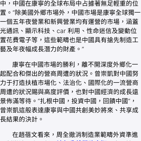
中，中國在康寧的全球布局中占據著無足輕重的位
置。“除美國外鄉市場外，中國市場是康寧全球獨一
一個五年夜營業和新興營業均有運營的市場，涵蓋
光通訊、顯示科技、car 利用、性命迷信及變動位
置花費電子等，這些範疇也是中國具有搶先制造工
藝及年夜幅成長潛力的財產。”
康寧在中國市場的勝利，離不開深度外鄉化一
起配合和傑出的營商周遭的狀況。曾崇凱對中國努
力于打造扶植市場化、法治化、國際化的一流營商
周遭的狀況賜與高度評價，也對中國經濟的成長遠
景佈滿等待。“扎根中國，投資中國，回饋中國”，
曾崇凱這般表達康寧與中國共創美妙將來、共享成
長結果的決計。
在趙蓓文看來，周全撤消制造業範疇外資準進