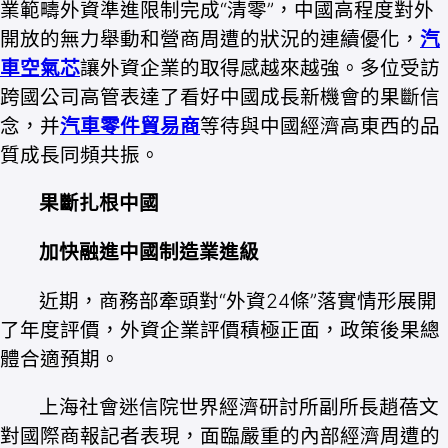
業範疇外資準進限制完成“清零”，中國高程度對外
開放的無力舉動和營商周遭的狀況的連續優化，
汽
車空氣芯
讓外資企業的取得感越來越強。多位受訪
跨國公司高管表達了看好中國成長新機會的果斷信
念，并
汽車零件貿易商
等待與中國經濟高東西的品
質成長同頻共振。
果斷扎根中國
加快融進中國制造業進級
近期，商務部牽頭對“外資24條”落實情形展開
了年度評價，外資企業評價積極正面，政策後果總
體合適預期。
上海社會迷信院世界經濟研討所副所長趙蓓文
對國際商報記者表現，面臨嚴重的內部經濟周遭的