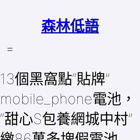
跳
至
森林低語
主
要
內
容
13個黑窩點“貼牌”
mobile_phone電池，
“甜心S包養網城中村”
繳86萬多塊假電池