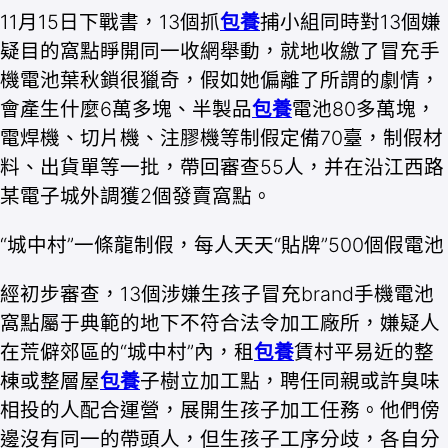
11月15日下戰書，13個抓
包養
捕小組同時對13個嫌
疑目的窩點睜開同一收網舉動，就地收繳了冒充手
機電池葉秋鎖很獵奇，假如她偏離了所謂的劇情，
會產生什麼6萬多塊、半製品
包養
電池80多萬塊，
電焊機、切片機、注膠機等制假定備70臺，制假材
料、出貨單等一批，帶回審查55人，并在沿江西路
某電子城外調獲2個發賣窩點。
“城中村”一條龍制假，每人天天“貼牌”500個假電池
經初步審查，13個涉嫌生孩子冒充brand手機電池
窩點屬于典範的地下不符合法令加工廠所，嫌疑人
在荒僻郊區的“城中村”內，租
包養
賃村平易近的整
棟或整層屋
包養
子樹立加工點，聘任同親或許臭味
相投的人配合運營，展開生孩子加工任務。他們傍
邊沒有同一的帶頭人，但生孩子工序分歧，各自分