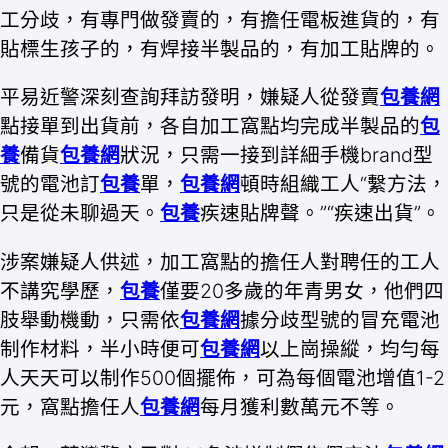
工分歧，有專門做發賣的，有擔任電板進貨的，有
貼標生孩子的，有焊接半製品的，有加工貼牌的。
平易近警深刻查詢拜訪發明，嫌疑人從發賣
包養網
點接單到出貨前，各自加工窩點均完成半製品的
包
養
備貨
包養網
狀況，只需一接到詳細手機brand型
號的電池訂
包養
單，
包養網
頓時組織工人“繫方法，
只是從未聊過天。
包養
疾速貼牌聲。”“疾速出貨”。
涉案嫌疑人供述，加工窩點的擔任人對聘任的工人
不講究學歷，
包養
僅要20多歲的年青男女，他們四
肢舉動機動，只需依
包養網
據分歧型號的冒充電池
制作材料，半小時便可
包養網
以上崗操縱，均勻每
人天天可以制作500個擺佈，可為每個電池增值1-2
元，窩點擔任人
包養網
每月獲利數萬元不等。