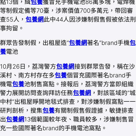
點13個，緝
包養
獲冒充手機電池86萬多塊，電焊機
等制假定備等70臺，涉案價值700多萬元，帶回審
查55人，
包養網
此中44人因涉嫌制假售假被依法刑
事拘留。
群眾告發制假，出租屋造“
包養網
著名”brand手機
包
養
電池
10月26日，荔灣警方
包養網
接到群眾告發，稱在沙
溪村、南方村存在多
包養
個冒充國際著名brand手
機電
包養
池制售窩點。接報后，荔灣警方當即組織
警力展開訪問查詢拜訪任務
包養網
，對該區域的“城
中村”出租屋睜開地毯式排查，對涉嫌制假窩點一一
研判剖析，搜集
包養
有關制假售假證據，敏捷排查
出
包養網
13個範圍較年夜、職員較多，涉嫌制售冒
充一些國際著名brand的手機電池窩點。