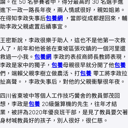
論。在 50 名參賽者中，得分最高的 30 名選手進
進下一政一路長年夜，兩人情感很好，親如姐弟。
在得知李政失事后
包養網
，當即從成都趕回來，輔
助李政父親處置后續事宜。
王密斯說，李政很樂于助人，這也不是他第一次救
人了，前年和他爸爸在東坡區張坎鎮的一個河里還
救過一小我。
包養網
李政的表叔商師長教師表現，
李政是家中的獨子，
包養
母親很早就分開了他
包養
們，端賴父親李樹立做農活、打
包養
零工將李政拉
扯高聲。，李政失事后，對他的父親衝擊很年夜。
四川省東坡中等個人工作技巧黌舍的教員鄧茂回
想，李政是
包養
20級盤算機的先生，往年才結
業，被評為2020年優良班干部，是見了教員要欠著
身材喊教員好的孩子，別人很好，很仁慈。