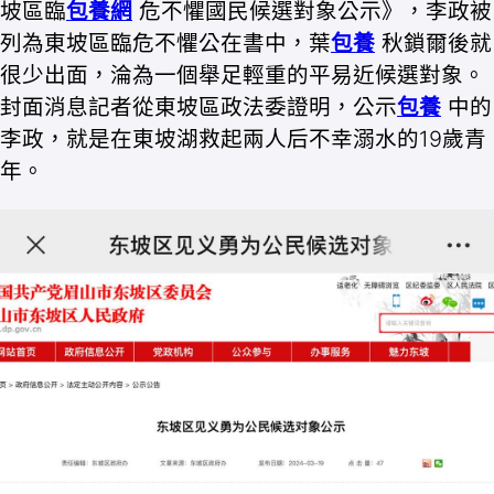
坡區臨
包養網
危不懼國民候選對象公示》，李政被
列為東坡區臨危不懼公在書中，葉
包養
秋鎖爾後就
很少出面，淪為一個舉足輕重的平易近候選對象。
封面消息記者從東坡區政法委證明，公示
包養
中的
李政，就是在東坡湖救起兩人后不幸溺水的19歲青
年。