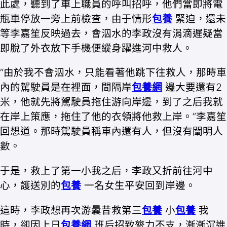
此處，聽到了車上職員的呼叫招呼，他們當即將電
瓶車停放一旁上前檢查，由于情形
包養
緊迫，還未
等李嘉笙反映過去，會泅水的李政沒有涓滴遲疑當
即脫了外衣放下手機便縱身躍進河中救人。
“由於我不會泅水，只能看著他跳下往救人，那時車
內的駕駛員是在裡面，間隔岸
包養網
邊大要還有2
米，他就先將駕駛員拖住游向岸邊，到了之后我就
在岸上策應，拖住了他的衣領將他救上岸。”李嘉笙
回想道。那時駕駛員稱車內還有人，但沒有闡明人
數。
于是，救上了第一小我之后，李政又折前往河中
心，護送別的
包養
一名女生平安回到岸邊。
這時，李政想再次游曩昔救第三
包養
小
包養
我
時，卻因上日
包養網
班后招致膂力不支，漸漸沉進