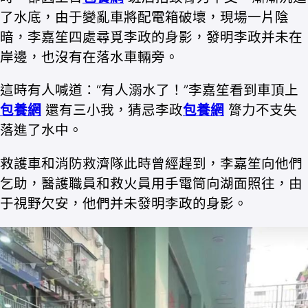
了水底，由于變亂車將配電箱破壞，現場一片陰
暗，李嘉笙四處尋覓李政的身影，發明李政并未在
岸邊，也沒有在落水車輛旁。
這時有人喊道：“有人溺水了！”李嘉笙看到車頂上
包養網
還有三小我，猜忌李政
包養網
膂力不支失
落進了水中。
救護車和消防救濟隊此時曾經趕到，李嘉笙向他們
乞助，醫護職員和救火員用手電筒向湖面照往，由
于視野欠安，他們并未發明李政的身影。