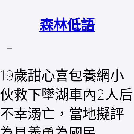
跳
至
森林低語
主
要
內
容
19歲甜心喜包養網小
伙救下墜湖車內2人后
不幸溺亡，當地擬評
為見義勇為國民