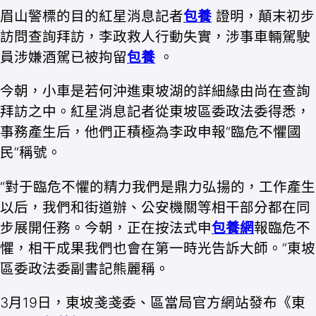
眉山警標的目的紅星消息記者
包養
證明，顛末初步
訪問查詢拜訪，李政救人行動失實，涉事車輛駕駛
員涉嫌酒駕已被拘留
包養
。
今朝，小車是若何沖進東坡湖的詳細緣由尚在查詢
拜訪之中。紅星消息記者從東坡區委政法委得悉，
事務產生后，他們正積極為李政申報“臨危不懼國
民”稱號。
“對于臨危不懼的精力我們是鼎力弘揚的，工作產生
以后，我們和街道辦、公安機關等相干部分都在同
步展開任務。今朝，正在按法式申
包養網
報臨危不
懼，相干成果我們也會在第一時光告訴大師。”東坡
區委政法委副書記熊麗稱。
3月19日，東坡戔戔委、區當局官方網站發布《東