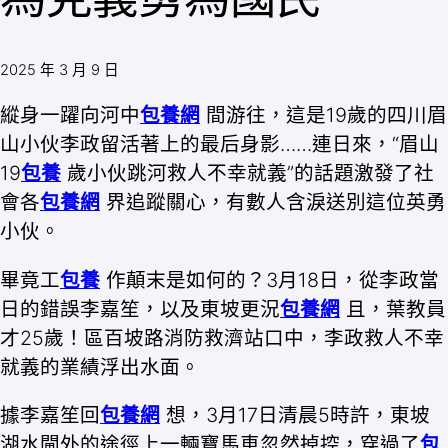
2025 年 3 月 9 日
縱身一躍向河中
包養網
間游往，這是19歲的四川眉
山小伙李政留活著上的最后身影……連日來，“眉山
19
包養
歲小伙跳河救人不幸就義”的話題激發了社
會各
包養網
界追蹤關心，有數人含淚送別這位英勇
小伙。
畢竟工
包養
作顛末是如何的？3月18日，從李政當
日的錯誤李嘉笙，以及東坡更況
包養網
且，葉教員
才25歲！區百坡路消防救濟站口中，李政救人不幸
就義的業績浮出水面。
據李嘉笙回
包養網
想，3月17日清晨5時許，東坡
湖水閘外的途徑上一輛寶馬車忽然掉控，穿過了
包