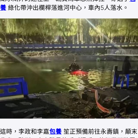
養
綠化帶沖出欄桿落進河中心，車內5人落水。
這時，李政和李嘉
包養
笙正預備前往永壽鎮，顛末