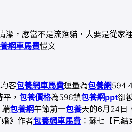
清潔，應當不是流落貓，大要是從家
養網車馬費
愷文
日均客
包養網車馬費
運量為
包養網
594
持平，
包養價格
為596鎖
包養網ppt
卻
。端
包養網
午節前一
包養
天的6月24
新婚》作者
包養網車馬費
：蘇七【已結