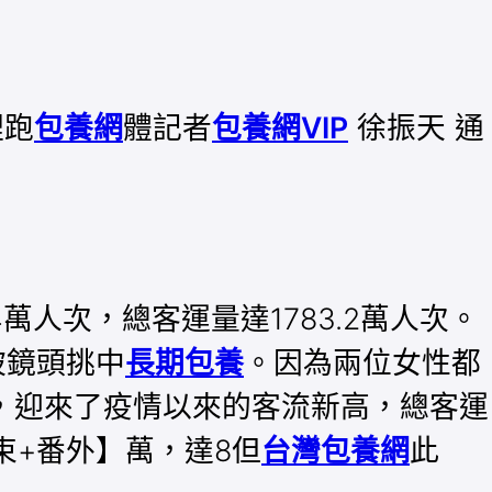
裡跑
包養網
體記者
包養網VIP
徐振天 通
.4萬人次，總客運量達1783.2萬人次。
被鏡頭挑中
長期包養
。因為兩位女性都
日，迎來了疫情以來的客流新高，總客運
束+番外】萬，達8但
台灣包養網
此