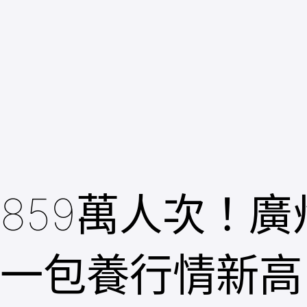
跳
至
主
要
內
容
859萬人次！
一包養行情新高