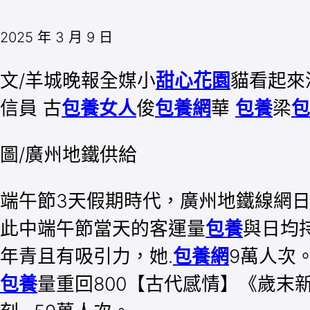
2025 年 3 月 9 日
文/羊城晚報全媒小
甜心花園
貓看起來
信員 古
包養女人
俊
包養網
華
包養
梁
包
圖/廣州地鐵供給
端午節3天假期時代，廣州地鐵線網
此中端午節當天的客運量
包養
與日均
年青且有吸引力，她.
包養網
9萬人次
包養
量重回800【古代感情】《歲末