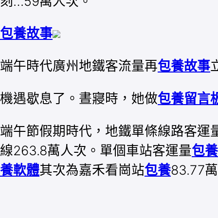
刻…59萬人次。
包養故事
端午時代廣州地鐵客流量再
包養故事
機遇歇息了。晝寢時，她做
包養留言
端午節假期時代，地鐵單條線路客運量
線263.8萬人次。單個車站客運量
包養
養軟體
其次為嘉禾看崗站
包養
83.7