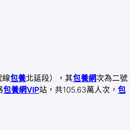
號線
包養
北延段），其
包養網
次為二號
路
包養網VIP
站，共105.63萬人次，
包