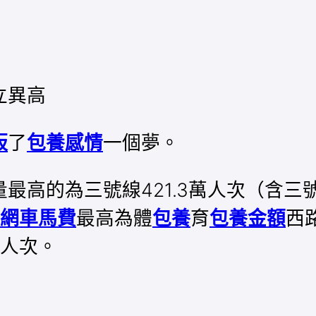
立異高
板
了
包養感情
一個夢。
最高的為三號線421.3萬人次（含三
網車馬費
最高為體
包養
育
包養金額
西
7萬人次。